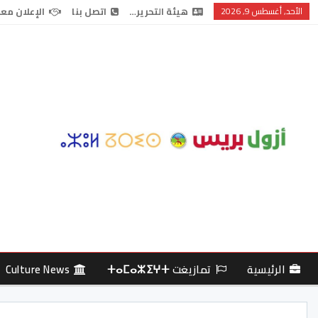
الأحد, أغسطس 9, 2026
هيئة التحرير…
اتصل بنا
الإعلان معن
الرئيسية
تمازيغت ⵜⴰⵎⴰⵣⵉⵖⵜ
Culture News