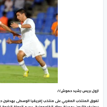
ازول بريس-رشيد حموش//
تفوق المنتخب المغربي على منتخب إفريقيا الوسطى بهدفين دون رد
ريونيفيكاتيون بمدينة دوالا الكاميرونية، برسم الجولة الرابع