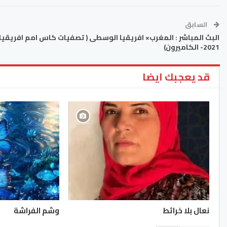
السابق
البث المباشر : المغرب× افريقيا الوسطى ( تصفيات كاس امم افريقيا
2021- الكاميرون)
قد يعجبك ايضا
نعال بلا خرائط
وشم الفراشة