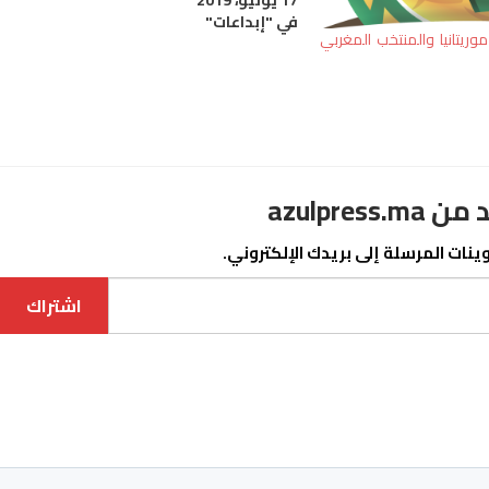
في "إبداعات"
القبعة الرابعة في الدور الثاني سيتم
ريتانيا والمنتخب المغربي
تقسيم ال48 منتخبا على 12 مجموعة
سيتأهل عن كل منها…
azulpre
نات المرسلة إلى بريدك الإلكتروني.
اشتراك