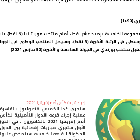
وحافظ المنتخب المغربي عقب هذه النتيجة على صدارة ترتيب المجموعة الخامسة برصيد عشر نقط ، أمام منتخب موريتان
منتخب بورندي في المركز الثالث (4 نقط)، ثم منتخب إفريقيا الوسطى في الرتبة الأخيرة (3 نقط). وسيحل المنتخب الوطني في ال
إجراء قرعة كأس أمم إفريقيا 2021
ستجري غدا الخميس 18:يوليوز بالقاهرة
عملية إجراء قرعة الأدوار التأهيلية لكأس
أمم إفريقيا 2021 بالكاميرون . في الدور
الأول ستجري مباريات إقصائية بين الدول
المكونة للقبعة الخامسة سيتمخض عليها
17 يوليو، 2019
تأهيل أربع منتخبات ستضاف لمنتخبات