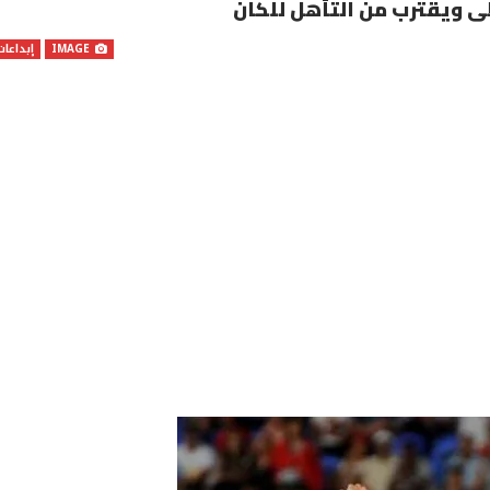
ى ويقترب من التأهل للكان
IMAGE
إبداعات