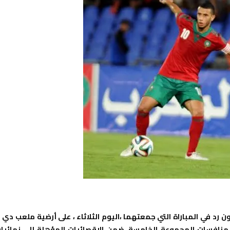
 في المباراة التي جمعتهما ،اليوم الثلاثاء ، على أرضية ملعب دي ل
ة لمنافسات المجموعة الخامسة، ضمن الإقصائيات المؤهلة إلى نهائيا