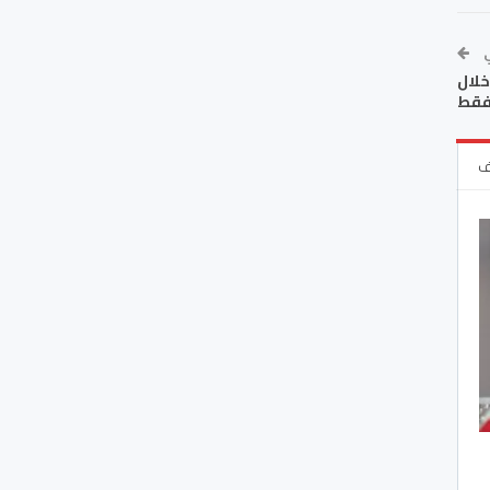
ي
خص خلال
فقط
ف