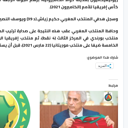
كأس إفريقيا للأمم (الكاميرون 2021).
وسجل هدفي المنتخب المغربي حكيم زياش (د 39) ويوسف النصيري (90+1).
الخامسة ضيفا على منتخب موريتانيا (22 مارس 2021)، قبل أن يستقبل منتخب بورندي في الجولة السادسة والأخيرة (30 مارس 2021).
شارك هذا الموضوع:
المزيد
مرتبط