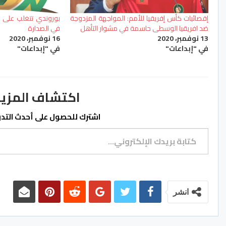
إقصائيات كأس إفريقيا للأمم: المواجهة المزدوجة
بوروندي تتغلب على مو
ضد افريقيا الوسطى حاسمة في مشوار التأهل
في الصدارة
13 نوفمبر، 2020
16 نوفمبر، 2020
في "إبداعات"
في "إبداعات"
اكتشاف المزيد من ss.ma
اشترك للحصول على أحدث التدوي
كتابة بريدك الإلكتروني...
انشر