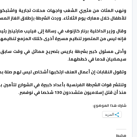
ونهب المئات من مثيري الشغب واجهات محلات تجارية واشتبكو
للأطفال خلال معارك يوم الثلاثاء. وردت الشرطة بإطلاق الغاز الم
وقال وزير الداخلية برنار كازنوف في رسالة إلى فيليب مارتينيز رئ
فإنه ليس من المتصور تنظيم مسيرة أخرى كتلك المزمع تنظيمها في 23 يون
وأدلى مسئول كبير بشرطة باريس بتصريح مماثل في وقت سابق اليوم
سيمضيان قدما في خططهما.
وتقول النقابات إن أعمال العنف ارتكبها أشخاص ليس لهم صلة ب
منذ أن قتل إسلاميون متشددون 130 شخصا في نوفمبر.
شارك هذا الموضوع:
المزيد
مرتبط