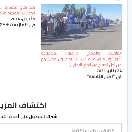
بعد نجاح المسيرة الو
الحوارات العقيمة وا
9 أبريل، 2014
في "تمازيغت ⵜⴰⵎⴰⵣⵉⵖⵜ"
العاملات والعمال الزراعيون بمجموعة
“أزورا”بإقليم اشتوكة أيت باها يواصلون معركتهم
من أجل الدفاع عن الحق النقابي.
24 يناير، 2021
في "أخبار الثقافة"
اكتشاف المزيد من ss.ma
اشترك للحصول على أحدث التدوي
كتابة بريدك الإلكتروني...