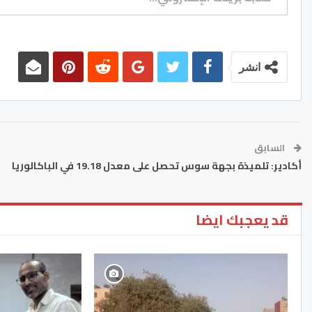
انشر
السابق
أكادير: تلميذة بجهة سوس تحصل على معدل 19.18 في الباكالوريا
قد يعجبك ايضا