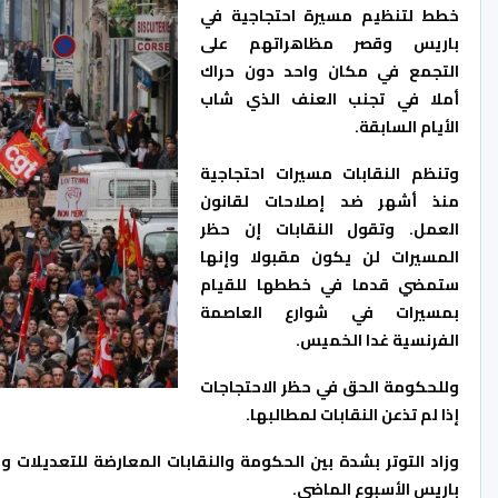
خطط لتنظيم مسيرة احتجاجية في
باريس وقصر مظاهراتهم على
التجمع في مكان واحد دون حراك
أملا في تجنب العنف الذي شاب
الأيام السابقة.
وتنظم النقابات مسيرات احتجاجية
منذ أشهر ضد إصلاحات لقانون
العمل. وتقول النقابات إن حظر
المسيرات لن يكون مقبولا وإنها
ستمضي قدما في خططها للقيام
بمسيرات في شوارع العاصمة
الفرنسية غدا الخميس.
وللحكومة الحق في حظر الاحتجاجات
إذا لم تذعن النقابات لمطالبها.
وزاد التوتر بشدة بين الحكومة والنقابات المعارضة للتعديلات 
باريس الأسبوع الماضي.