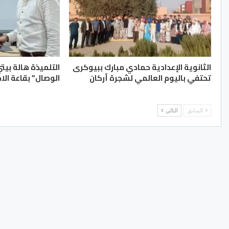
الثانوية الإعدادية حمادي مبارك ببيوكرى
التلميذة هالة بيت
تحتفي باليوم العالمي لشجرة أركان
الوصال” بقاعة الا
السابق
التالي