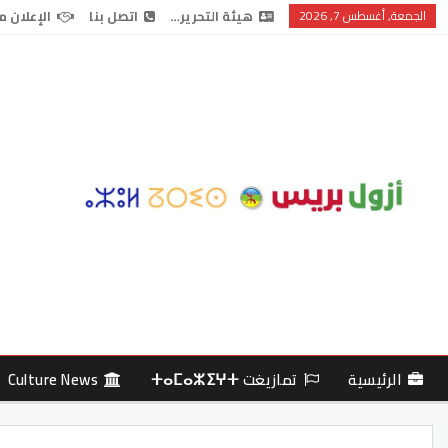
الجمعة, أغسطس 7, 2026
هيئة التحرير…
اتصل بنا
الإعلان م
الرئيسية
تمازيغت ⵜⴰⵎⴰⵣⵉⵖⵜ
Culture News