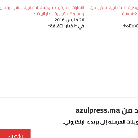
طنية الاحتجاجية تحذير من
النقابات المركزية : وقفة احتجاجية امام البرلمان
لمغشوشة
ومسيرة احتجاجية بالدار البيضاء
26 مارس، 2016
في "أخبار الثقافة"
azulpre
نات المرسلة إلى بريدك الإلكتروني.
اشتراك