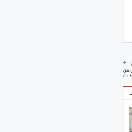
ي
ص من
الات
ف