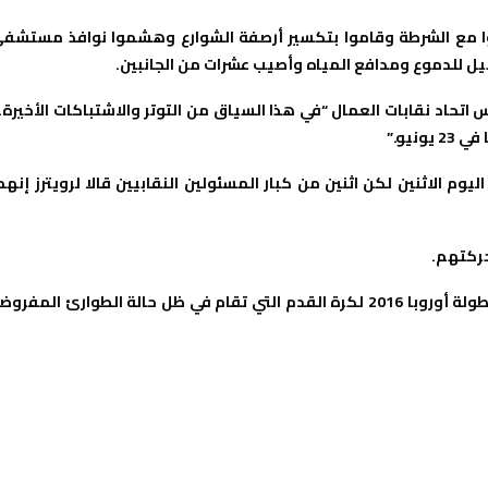
ا مع الشرطة وقاموا بتكسير أرصفة الشوارع وهشموا نوافذ مستشف
سيل للدموع ومدافع المياه وأصيب عشرات من الجانبين.
يس اتحاد نقابات العمال “في هذا السياق من التوتر والاشتباكات الأخيرة
يو.”
 الاثنين لكن اثنين من كبار المسئولين النقابيين قالا لرويترز إنهم
حركتهم.
وتنتشر قوات الشرطة الفرنسية بأعداد كبيرة في الشوارع لتأمين بطولة أوروبا 2016 لكرة القدم التي تقام في ظل حالة الطوارئ المفر