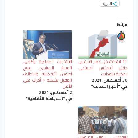
المزيد
مرتبط
11 لائحة تدخل غمار التنافس
الانتخابات الجماعية بأكادير..
داخل المجلس الجماعي
المسار السياسي يمنح
بمدينة تارودانت
أخنوش الأفضلية والتحالف
30 أغسطس، 2021
المقبل تشكله 4 أحزاب على
في "أخبار الثقافة"
الأقل
2 أغسطس، 2021
في "السياسة الثقافية"
تارودانت : نوال المتوكل