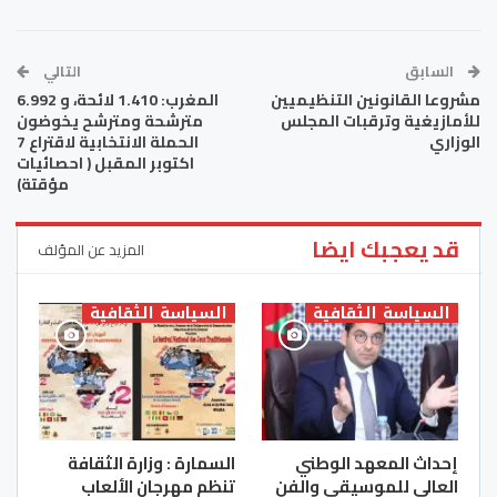
السابق
التالي
مشروعا القانونين التنظيميين
المغرب: 1.410 لائحة، و 6.992
للأمازيغية وترقبات المجلس
مترشحة ومترشح يخوضون
الوزاري
الحملة الانتخابية لاقتراع 7
اكتوبر المقبل ( احصائيات
مؤقتة)
قد يعجبك ايضا
المزيد عن المؤلف
السياسة الثقافية
السياسة الثقافية
إحداث المعهد الوطني
السمارة : وزارة الثقافة
العالي للموسيقى والفن
تنظم مهرجان الألعاب