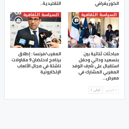
الكوريغرافي
التقليدية..
السياسة الثقافية
السياسة الثقافية
مباحثات ثنائية بين
المغرب/فرنسا : إطلاق
بنسعيد وداتي وحفل
برنامج لاحتضان 9 مقاولات
استقبال على شرف الوفد
ناشئة في مجال الألعاب
المغربي المشارك في
الإلكترونية
معرض…
السابق
التالي