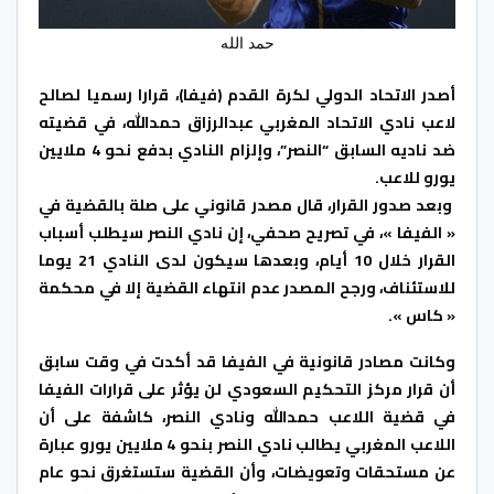
حمد الله
أصدر الاتحاد الدولي لكرة القدم (فيفا)، قرارا رسميا لصالح
لاعب نادي الاتحاد المغربي عبدالرزاق حمدالله، في قضيته
ضد ناديه السابق “النصر”، وإلزام النادي بدفع نحو 4 ملايين
يورو للاعب.
وبعد صدور القرار، قال مصدر قانوني على صلة بالقضية في
« الفيفا »، في تصريح صحفي، إن نادي النصر سيطلب أسباب
القرار خلال 10 أيام، وبعدها سيكون لدى النادي 21 يوما
للاستئناف، ورجح المصدر عدم انتهاء القضية إلا في محكمة
« كاس ».
وكانت مصادر قانونية في الفيفا قد أكدت في وقت سابق
أن قرار مركز التحكيم السعودي لن يؤثر على قرارات الفيفا
في قضية اللاعب حمدالله ونادي النصر، كاشفة على أن
اللاعب المغربي يطالب نادي النصر بنحو 4 ملايين يورو عبارة
عن مستحقات وتعويضات، وأن القضية ستستغرق نحو عام