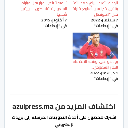
الهداف “عبد الرزاق حمد الله”
“الفيفا” يلغي قرار نقل مباراة
يتلقى خبرا سارا أسابيع قليلة
السعودية-فلسطين ويقرر
قبل “المونديال
تأجيلها
7 سبتمبر، 2022
7 أكتوبر، 2015
في "إبداعات"
في "إبداعات"
رونالدو على وشك الانضمام
للنصر السعودي..
1 ديسمبر، 2022
في "إبداعات"
اكتشاف المزيد من azulpress.ma
اشترك للحصول على أحدث التدوينات المرسلة إلى بريدك
الإلكتروني.