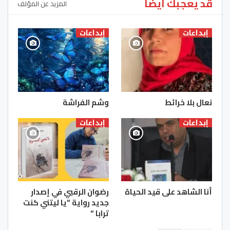
قد يعجبك ايضا
المزيد عن المؤلف
إبداعات
إبداعات
نعال بلا خرائط
وشم الفراشة
إبداعات
إبداعات
أنا الشاهد على قيد الحياة
رضوان الرقبي في إصدار
جديد رواية “يا ليتني كنت
ترابا “