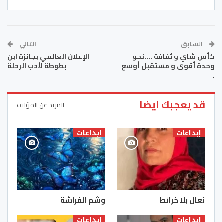
السابق
التالي
كأس شاي و ثقافة ….نحو
الإعلان العالمي بجائزة ابن
وحدة أقوى و مستقبل أوسع
بطوطة لأدب الرحلة
.
قد يعجبك ايضا
المزيد عن المؤلف
إبداعات
إبداعات
نعال بلا خرائط
وشم الفراشة
إبداعات
إبداعات