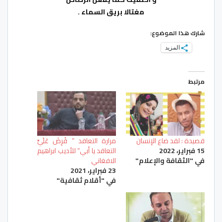
مغتالا بريق السماء .
شارك هذا الموضوع:
المزيد
مرتبط
قصيدة : لقد ضاع الإنسان
مرارة التعاقد ” فُرِضَ عَلَيَّ
15 فبراير، 2022
التعاقد يا أبي” للأديب ابراهيم
في "الثقافة والإعلام"
الافغاني
23 فبراير، 2021
في "أقلام ثقافية"