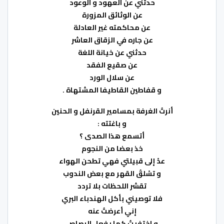
حدثني عن العهود و الوعود
عن الوثائق المزورة
عن محاكمته غير العادلة
عن جاره في الزقاق العاشر
حدثني عن خيانة اللغة
عن صقيع الفقد
عن سلال الورد
و قفاطين القاطيفا المشتهاة .
أنرتُ الغرفة بمسامير القرنفل و الحنين
و باغتته :
أتسمع هذا الصدى ؟
خذ بعضا من النجوم
عدْ إلى قبيلتي فهي تطحن الهواء
و تسْلقُ القهر مع بعض الندوب
تقشر اللحظات بلا تردد
فلا توصيني بأكل الهندباء البري
إني أعرضتُ عنه
و اختفيتُ كما يفعل الرصاص