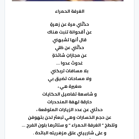
الغرفة الحمراء
حدَّثَني مرة عن زهرةٍ
عن أقحوانة تنبت هناك
قال أنها تشبهني
حدَّثَني عن ظلي
عن مجازاتٍ شائخةٍ
غدوتُ عدوا …
بلا مسافات تربكني
ولا مساحات تضيق بي
صغيرة هي ،
و شاسعة تفاصيل الحكايات
حارقة لهفة المنحدرات
حدثني عن عدد الزيارات المتوقعة ،
عن حجم الخسارات وهي تبعثر لحن بتهوفن
وتلطخ ” الغرفة الحمراء ” و ستائرها بلون الفرح …
و على شارييني علق مزهريته البائدة .