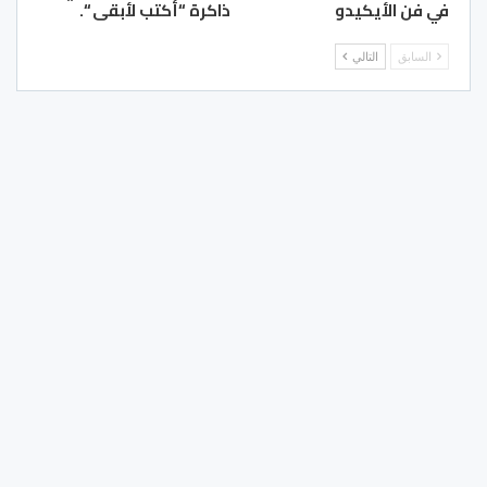
في فن الأيكيدو
ذاكرة “أكتب لأبقى “.
السابق
التالي