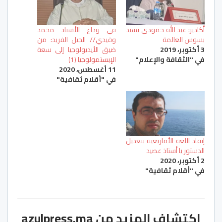
أكادير: عبد الله حمودي يشيد
في وداع الأستاذ محمد
بسوس العالمة
وقيدي// الجيل الفريد: من
3 أكتوبر، 2019
ضيق الأيديولوجيا إلى سعة
في "الثقافة والإعلام"
الإبستمولوجيا (1)
11 أغسطس، 2020
في "أقلام ثقافية"
إنقاذ اللغة الأمازيغية بتعديل
الدستور يا أستاذ عصيد
2 أكتوبر، 2020
في "أقلام ثقافية"
اكتشاف المزيد من azulpress.ma