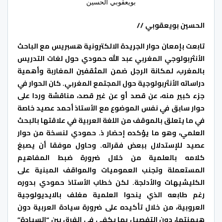
بويعقوبي الحسين
الحسين بويعقوبي //
تابعت بإمعان حوار الجريدة الالكترونية هسبريس مع الباحث
الأنثربولوجي المغربي عبد الله حمودي حول لغات التدريس
بالمغرب، لمكانة الرجل ضمن المثقفين المغاربة وأهمية
دراساته الأنثربولوجية حول المجتمع المغربي. كان الحوار في
جزء كبير منه، عن قصد أو عن غير قصد، مناقشة وردا على
حوار سابق في نفس الموضوع مع الأستاذ أحمد عصيد خاصة
في ما يتعلق بالموقف من اللغة العربية في علاقتها بالبحث
العلمي، وهو ما يؤكده إحضار ذ. حمودي لنسخة من حوار
عصيد للإستدلال ببعض فقراته. وحاول موفقا أن يصبغ
كلامه بالعلمية من خلال ضرورة ضبط المفاهيم
المستعملة وتجنب العموميات والمواقف المبنية على
الكليشيهات والأدلجة. لكن خطاب الأستاذ حمودي بدوره
رغم طابعه الذي ينحوا العلمية مغلف بالايديولوجية
العروبية، من خلال تأكيده على ضرورة سيادة العربية دون
هيمنتها، دون التفصيل بما يكفي في الفرق بين “السيادة”