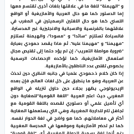
و “الهيمنة” للغة ما في علاقتها بلغات أخرى تقتسم معها
إما الدستور كما هو حال العربية والأمازيغية أو الواقع
اللسني كما هو حال اللغتين الرسميتين في المغرب في
علاقتهما بالفرنسية والاسبانية والانجليزية غير المدسترة.
فالسيادة تستلزم “سائدا” و “مسودا”، والهيمنة تستلزم
“مهيمنا” و “مهيمنا عليه”. ثم ماذا يقصد حمودي بعبارة
“ضرورة مواصلة التعريب”، إن لم يؤد حتما إلى تقليص مجال
استعمال الأمازيغية، كما تؤكده الإحصاءات الرسمية
بخصوص تقلص عدد الناطقين بالأمازيغية.
إذا كان كلام ذ.حمودي علميا في جانبه النظري حين تحذث
عن العربية، وهو ما ينطبق على كل لغات العالم، فإن بعده
الإيديولوجي يظهر بجلاء حين حاول تنزيله في الواقع
المغربي حيث اعتبر العربية “اللغة القومية”للمغاربة دون
أي تأصيل علمي أو دستوري لقصده باللغة القومية مع
تجاهل تام للدارجة المغربية، وهي التي يستعملها المغاربة
أكثر في معاملاتهم، كما هو واضح في لغة الحوار نفسه.
كما لم تحضر الأمازيغية وموقعها في المدرسة المغربية
رغم أنها لغة رسمية للدولة المغربية، أي “لغة قومية”