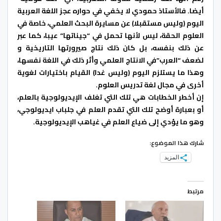
أيضا. فالأستاذ حمودي لا يخفي في حواره عجز اللغة العربية
اليوم (وليس مستقبلا) عن مسايرة البحث العلمي، خاصة في
العلوم الحقة، ليس لأنها تحمل في “جيناتها” عيبا، كما عبر
عن ذلك بنفسه، بل كان ذلك نتاج صيرورتها التاريخية و
لضعف “العرب”في الانتاج العلمي وأثر ذلك في اللغة نفسها،
وهذا ما يستلزم اليوم (وليس غدا) القيام باختيارات لغوية
أخرى في مجال لغة تدريس العلوم.
إن أخطر الخطابات هي تلك التي تغلف الإيديولوجية بالعلم،
أو بعبارة أوضح تلك التي تقدم العلم في جلباب ايديولوجي،
وهو ما يؤدي إلى ضياع العلم في غياهب الإيديولوجية.
شارك هذا الموضوع:
المزيد
مرتبط