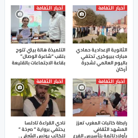
أخبار الثقافة
أخبار الثقافة
الثانوية الإعدادية حمادي
التلميذة هالة بيتي تتوج
مبارك ببيوكرى تحتفي
بلقب “شاعرة الوصال”
باليوم العالمي لشجرة
بقاعة الاجتماعات بالقليعة
أركان
أخبار الثقافة
أخبار الثقافة
رابطة كاتبات المغرب تعزز
نادي القراءة تادلسا
المشهد الثقافي
يحتفي برواية ” صرخة ”
بأولادتائمة بتأسيس الفرع
للكاتب يونس الشرقي .