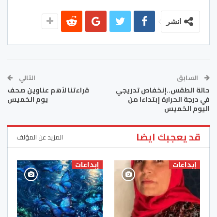
انشر
السابق
التالي
حالة الطقس..إنخفاص تدريجي
قراءتنا لأهم عناوين صحف
في درجة الحرارة إبتداءا من
يوم الخميس
اليوم الخميس
قد يعجبك ايضا
المزيد عن المؤلف
إبداعات
إبداعات