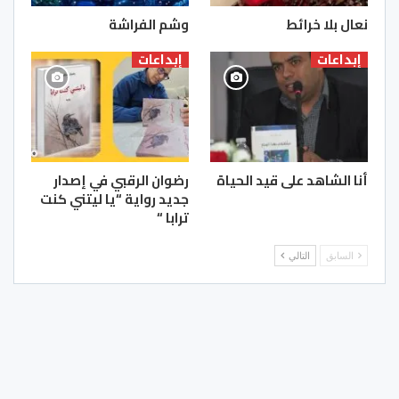
نعال بلا خرائط
وشم الفراشة
إبداعات
إبداعات
أنا الشاهد على قيد الحياة
رضوان الرقبي في إصدار
جديد رواية “يا ليتني كنت
ترابا “
السابق
التالي