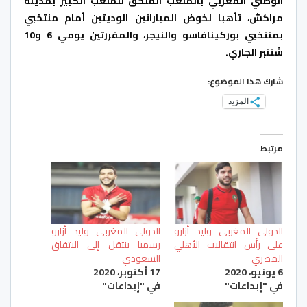
الوطني المغربي بالملعب الملحق للملعب الكبير بمدينة
مراكش، تأهبا لخوض المباراتين الوديتين أمام منتخبي
بمنتخبي بوركينافاسو والنيجر، والمقررتين يومي 6 و10
شتنبر الجاري.
شارك هذا الموضوع:
المزيد
مرتبط
الدولي المغربي وليد أزارو
الدولي المغربي وليد أزارو
على رأس انتقالات الأهلي
رسميا ينتقل إلى الاتفاق
المصري
السعودي
6 يونيو، 2020
17 أكتوبر، 2020
في "إبداعات"
في "إبداعات"