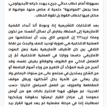
بسهولة أمام خطاب حداثي جريء يهدد كيانه الأيديولوجي،
مما يجعل “المواجهة” حتمية ﻻ مناص منها، مواجهة ﻻ
مكان فيها لخطاب القوة بل لقوة الخطاب .
بعد الانتخابات التشريعية إذا، وعودة ألذ أعداء القضية
الأمازيغية إلى السلطة، يفترض أن نسائل أنفسنا: من نكون
وماذا نريد؟؟؟ إن الدروس التي يجب أن نستخلصها من
العملية الانتخابية هي ضرورة توحيد الصف والبحث عن نقاط
التلاقي بين كل الأطياف الأمازيغية بغية جعل الصوت
الأمازيغي حاسما ووازنا في العملية الانتخابية، ثمّ إن
التعامل الذكي مع الظروف والوقائع يفرض نفسه، وقد
أصبح من شبه المؤكّد أن التغيير من وراء أسوار الجامعة أو
من الشارع يستحيل في مجتمع عانى من سنوات الرصاص وﻻ
يزال يعاني من اﻷمية بكل أشكالها، ويظل موقف
المقاطعة والعزوف عن الفعل السياسي اختيارا -حسب
تقديرنا- غير موفّق، فهذا اﻻختيار بالذات هو من أوصل
خصومنا إلى مراكز القرار ليعبثوا بحقوقنا ويتنكروا
لمطالبنا، إننا في مرحلة مفصلية لم يعد فيها القرار بيد