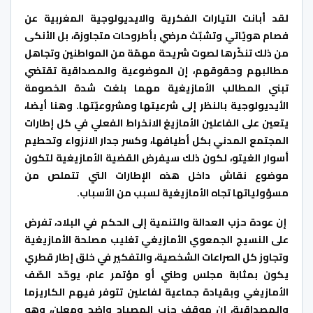
لقد أبانت التيارات الفكرية والايديولوجية المغربية عن
فصام هويّاتي وتشبّث مرضي بأطروحات متجاوزة، بل اﻷنكى
من ذلك تنكّرها لصوت شريحة مهمّة من المواطنين وتجاهل
مطالبهم وحقوقهم، إن الموضوعية والمصداقية تقتضي
تبني المطالب اﻷمازيغية مهما بلغت شدة الخصومة
اﻷيديولوجية بالنظر إلى شرعيتها ومشروعيّتها. وهنا أيضا،
يتعين على الفاعلين اﻷمازيغ الانخراط الفعلي في كل إطارات
المجتمع المدني بكل أطيافها، وكسر جدار الانزواء وتحطيم
أسوار الغيتو، لكون ذلك سيفرض القضية اﻷمازيغية لتكون
موضوع نقاش داخل هذه اﻹطارات التي تتملص من
مسؤولياتها تجاه الأمازيغية لسبب من الأسباب.
إن عودة حزب العدالة والتنمية إلى الحكم في البلاد، تفرض
على النسيج الجمعوي اﻷمازيغي تغليب مصلحة اﻷمازيغية
وتجاوز كل الصراعات الشخصية، والتفكير في خلق إطار قطري
يكون بمثابة مجلس وطني أو مؤتمر عام، يوحّد الصّف
اﻷمازيغي وبقيادة جماعية لفاعلين تتوفر فيهم الكاريزما
والمصداقية، إن موقف حزب المصباح واضح ومعلن، وهو