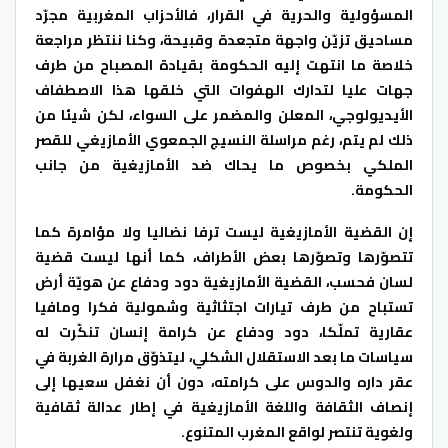
المسؤولية والحرية في القرار، فاﻷحزاب المغربية مجرّد
مساحيق تزيّن واجهة متجعدة وقبيحة، وكنا ننتظر مراجعة
خلاصة ما انتهت إليه الحكومة بقيادة المصباح من طرف
جهات عليا لتدارك الهفوات التي خلقها هذا اﻻصطفاف
اﻷيديولوجي، المعلن والمضمر على السواء، لكن شيئا من
ذلك لم يتم، رغم مراسلة النسيج الجمعوي اﻷمازيغي للقصر
الملكي بخصوص ما يحاك ضد اﻷمازيغية من جانب
الحكومة.
إن القضية اﻷمازيغية ليست ترفا نضاليا وﻻ مؤامرة كما
تتصوّرها وتصوّرها بعض اﻷطراف، كما أنها ليست قضية
لسان فحسب، القضية اﻷمازيغية دود ودفاع عن هويّة أرض
تستباح من طرف تيارات اجتثاثية وشمولية فكرا ومافيا
عقارية تملّكا، دود ودفاع عن كرامة إنسان تنكّرت له
سياسات ما بعد اﻻستقلال الشكلي، ليتذوّق مرارة الغربة في
عقر داره والدوس على كرامته، دون أن نغفل سعيها إلى
إنصاف الثقافة واللغة الأمازيغية في إطار عدالة ثقافية
ولغوية تنتصر لواقع المغرب المتنوع.