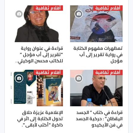
أقلام ثقافية
أقلام ثقافية
تمظهرات مفهوم الكتابة
قراءة في عنوان رواية
في رواية تقرير إلى أب
“تقرير إلى أب مؤجل ”
مؤجل
للكاتب محسن الوكيلي .
أقلام ثقافية
أقلام ثقافية
قراءة في كتاب ” الجسد
الإعلامية عزيزة حلاق
اليقظان” : حركية الجسد
تحول الكتابة إلى اثر في
في فن الأيكيدو
ذاكرة “أكتب لأبقى “.