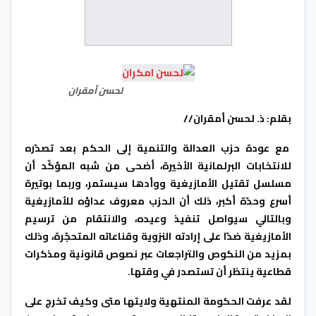
لحسن أمقران
بقلم: ذ. لحسن أمقران//
مع عودة حزب العدالة والتنمية إلى الحكم بعد تصدّره
للانتخابات البرلمانية اﻷخيرة، أضحى من شبه المؤكّد أن
مسلسل تقتيل اﻷمازيغية ووأدها سيستمر، وربما بوتيرة
أسرع وحدّة أكبر، ذلك أن الحزب معروف عداؤه للأمازيغية
وبالتالي سيواصل تنفيذ وعيده، واﻻنتقام من ترسيم
اﻷمازيغية ضدّا على إرادته النزوية وقناعاته المتحجّرة، وذلك
بمزيد من النكوص والتراجعات عبر نصوص قانونية ومذكرات
قطاعية ينتظر أن تستصدر في وقتها.
لقد عرفت الحكومة المنتهية وﻻيتها متى وكيف تخرج على