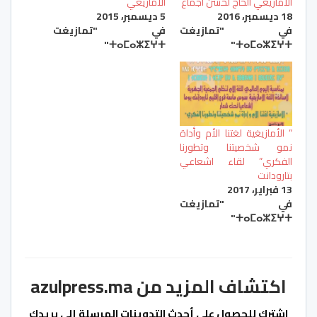
الامازيغي الحاج لحسن أجماع
الامازيغي
18 ديسمبر، 2016
5 ديسمبر، 2015
في "تمازيغت
في "تمازيغت
ⵜⴰⵎⴰⵣⵉⵖⵜ"
ⵜⴰⵎⴰⵣⵉⵖⵜ"
” اﻷمازيغية لغتنا اﻷم وأداة
نمو شخصيتنا وتطورنا
الفكري” لقاء اشعاعي
بتارودانت
13 فبراير، 2017
في "تمازيغت
ⵜⴰⵎⴰⵣⵉⵖⵜ"
اكتشاف المزيد من azulpress.ma
اشترك للحصول على أحدث التدوينات المرسلة إلى بريدك