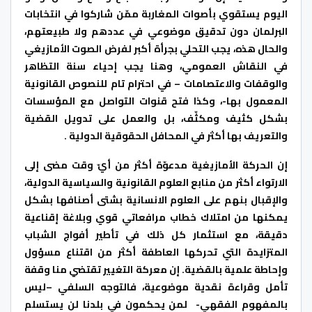
اليوم يستقوي بأصوات المغاربة ممّن شاركوا في انتخابات
البرلمان دون تدقيق موضوعي في عددهم وﻻ طبيعتهم،
والحال هذه، يجب التحلي بجرأة أكبر لفرض الصوت اﻷمازيغي
في النقاش العمومي، وهنا يجب إحياء سنة التظاهر
والوقفات واﻻعتصامات – في احترام تام للنصوص القانونية
المعمول بها-، وكذا فتح قنوات التواصل مع المؤسسات
بشكل كثيف ومكثّف، بل والعمل على تدويل القضية
والتعريف بها أكثر في المحافل الحقوقية الدولية .
إن الحركة اﻷمازيغية مدعوّة أكثر من أيّ وقت مضى إلى
الارتواء أكثر من منابع العلوم القانونية والسياسية الدولية،
واﻹقبال بنهم على العلوم الانسانية بشتى أصنافها بشكل
يمكنها من امتلاك خطاب مرافعاتي قوي وبلاغة إقناعية
دقيقة، مع استثمار كل ذلك في تأطير أفواج الشباب
المتزايدة التي تحركها العاطفة أكثر من اقتناع مسؤول
وإحاطة علمية بالقضية. إن معركة التغيير تقتضي منا وقفة
تأمل وقراءة نقدية موضوعية، فالتوجه السلفي –ليس
بالمفهوم الفقهي- لمن يحكمون في بلدنا لن يستسلم