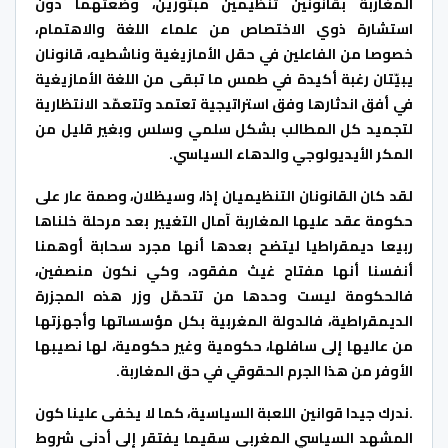
المغاربة بقانونين تنظيمين مبتورين، وضعتهما دون
استشارة ذوي اﻻختصاص من علماء اللغة واﻻهتمام،
خصوصا من الفاعلين في حقل اﻷمازيغية وناشطيه، قانونان
يبيّتان رغبة أكيدة في طمس ما تبقى من اللغة اﻷمازيغية
في أفق اندثارها وفق استراتيجية تعتمد وتتعمّد اﻻنتظارية
لتجميد كل المطالب بشكل سلمي وسلس وبغير قليل من
المكر اﻷيديولوجي والدهاء السياسي.
لقد كان القانونان التنظيميان إذا، وسيظلان، وصمة عار على
حكومة عقد عليها المغاربة آمال التغيير بعد مرحلة خلناها
ربيعا ديمقراطيا ليتضح بعدها أنها مجرد سحابة أوهمنا
أنفسنا أنها مفتاح غيث مفقود، وكي نكون منصفين،
فالحكومة ليست وحدها من تتحمّل وزر هذه المجزرة
الديمقراطية، فالدولة المغربية بكل مؤسساتها وأجهزتها
من عاليها إلى سافلها، حكومية وغير حكومية، لها نصيبها
اﻷوفر من هذا الجرم الحقوقي في حق المغاربة.
.ندرك جيدا قوانين اللعبة السياسية، كما ﻻ يخفى علينا كون
المشهد السياسي المغربي سقيما يفتقر إلى أدنى شروط