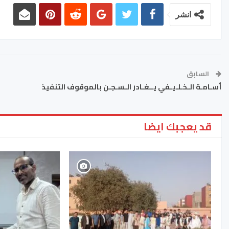
انشر
السابق
أسـامـة الـخـلـيـفي يــغـادر الـسـجـن بالموقوف التنفيذ
قد يعجبك ايضا