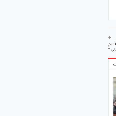
ي
لاسم
لي “
ف