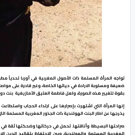
تواجه المرأة المسلمة ذات الأصول المغربية في أوربا تحدياً مط
ضعيفة ومسلوبة الارادة في حياتها الخاصة، وغير قادرة على مواص
بقوة لتغيير هذه الصورة، ولعل فاطمة العتيق الأمازيغية بنت دو
إنها المرأة التي اشتهرت بإصرارها على ارتداء الحجاب واستطاع
يخرجها عن اطار البنت الهولندية ذات الجذور المغربية المسلمة ال
صراحتها البسيطة وأناقتها. تحمل في حركاتها وضحكتها ثقة في
المغربية المسلمة والهولندية، وبين الاحتفاظ بتقاليد الدين 