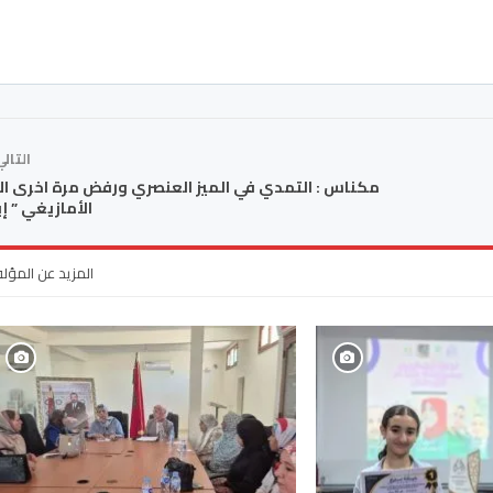
التال
مكناس : التمدي في الميز العنصري ورفض مرة اخرى ا
الأمازيغي ” إي
المزيد عن المؤل