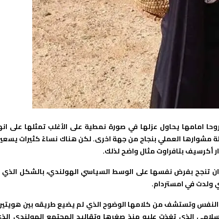
روحا امامها يحاول عزلها في صورة نمطية على الأغلب تمثلها على انه
لة مشوارها العملي بنجاح من جهة اخرى. لكن هناك نساءً كثيرات يسعي
ار أكرسيف بتافراوت مثال واضح لذلك.
ت ان تنجح بفرض نفسها على الوسط السياسي الهولندي، بالشكل الذي ل
تي ولدت في امستردام.
 النفس وتستشف من كلامها الوضوح الذي لم يضيع طريقه بين هويتين
الاسلامي الذي تغذت عليه منذ صغرها وتقاليد المجتمع الهولندي الذ