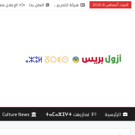
السبت, أغسطس 8, 2026
هيئة التحرير…
اتصل بنا
الإعلان مع
الرئيسية
تمازيغت ⵜⴰⵎⴰⵣⵉⵖⵜ
Culture News