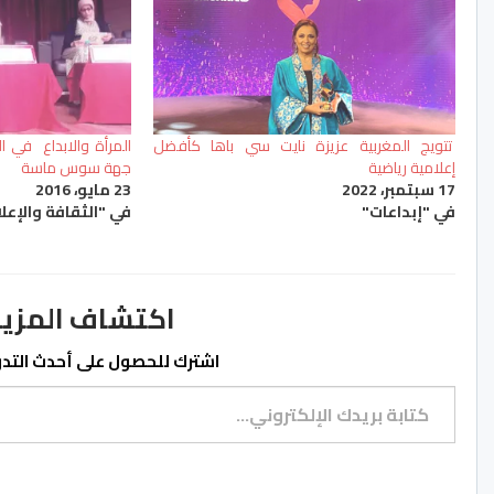
تتويج المغربية عزيزة نايت سي باها كأفضل
المرأة والابداع في ا
إعلامية رياضية
جهة سوس ماسة
17 سبتمبر، 2022
23 مايو، 2016
في "إبداعات"
في "الثقافة والإعل
اكتشاف المزيد من ss.ma
اشترك للحصول على أحدث التدوي
كتابة بريدك الإلكتروني...