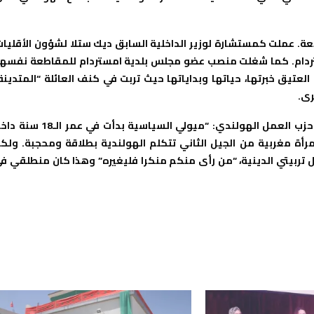
. عملت كمستشارة لوزير الداخلية السابق ديك ستلا لشؤون الأقليات
ردام. كما شغلت منصب عضو مجلس بلدية امستردام للمقاطعة نفسها
تيق خبرتها، حياتها وبداياتها حيث تربت في كنف العائلة “المتدينة
رى.
تقول السيدة العتيق عن بداية ميولها للسياسية ولماذا اختارت حزب العمل الهولندي: “ميولي السياسية بدأت في ع
مرأة مغربية من الجيل الثاني تتكلم الهولندية بطلاقة ومحجبة. ولك
 تربيتي الدينية، “من رأى منكم منكرا فليغيره” وهذا كان منطلقي ف