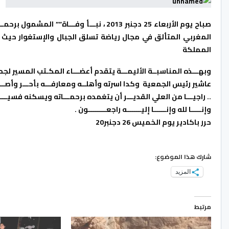
صباح يوم الأربعاء 25 دجنبر 2013 ، نبـــأ وف
المغربي المتألق في مجال رياضة تسلق الجبال والإستغوار حيث
المملكة
وبهـــذه المناسبــة الأليمـــة يتقدم أعضـــاء المكـتب المسير
عاشير رئيس الجمعية وكدا اسرته وأهلــه ومعارفـــه بأحـــر وأصـــ
.. راجيـــا من العلي القديـــر أن يتغمده برحمـــاته ويسكنه فسيـــح 
وإنـــــا لله وإنــــــا إليـــــــه راجعـــــــــون .
حرر باكادير يوم الخميس 26 دجنبر20
شارك هذا الموضوع:
المزيد
مرتبط