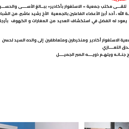
تلقـــى مكتب جمعية » الاستغوار بأكادير« ببــالغ الأســــى والحســـر
ـــاة”” المشمول برحمـــة الله ، أحد أبرز الأعضاء الفاعلين بالجمعية الأخ رشيد عاشير، من الشب
 يعود له الفضل في استكشاف العديد من المغارات و الكهوف بأرجا
 لجمعية الاستغوار أكادير ومنخرطين ومتعاطفين إلى والده السيد لحسن
دق التعــــازي
جنـانـه ويلهـم ذويــــه الصبر الجميــــل