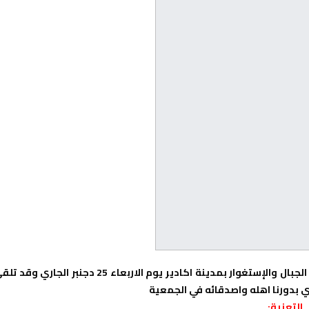
علم الموقع وفاة رشيد عاشير( الصورة ) احد ابطال رياضة تسلق الجبال والإستغوار بمدينة اكادير يوم الاربعاء 25 دجنبر الجاري 
ي بدورنا اهله واصدقائه في الجمعية
التعزية: