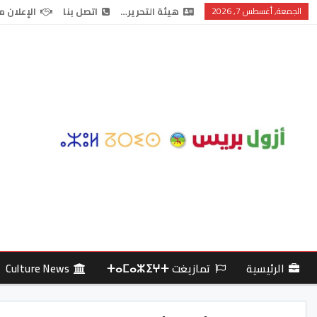
الجمعة, أغسطس 7, 2026
هيئة التحرير…
اتصل بنا
الإعلان م
الرئيسية
تمازيغت ⵜⴰⵎⴰⵣⵉⵖⵜ
Culture News