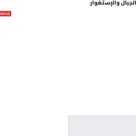
لجبال والإستغوار
إبداعات