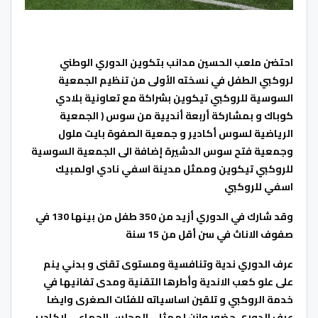
احتضن ملعب الحسين مدانب بتكوين الدوري الوطني
لروكبي الطفل في نسخته الأولى من تنظيم الجمعية
السوسية للروكبي تيكوين بشراكة مع تعاونية بلادي
كوباك و بمشاركة أربعة أنديية من سوس ( الجمعية
الرياضية لسوس أكادير و جمعية الصفوة بايت ملول
وجمعية فتح سوس الدشيرة إضافة الى الجمعية السوسية
للروكبي تيكوين وممثل مدينة اسفي نادي اولمبيك
اسفي للروكبي
وقد شارك في الدوري أزيد من 350 طفل من بينها 130 في
صفوف الاناث في سن أقل من 15 سنة
عرف الدوري ندية وتنافسية ومستوى تقنى و بدني ينم
على علو كعب الاندية وأطرها التقنية ومدى تفانيها في
خدمة الروكبي و تلقين اساسياته للفئات الصغرى وايضا
عرف الدوري حضور وازن لممثلي المجلس الجماعي لاكادير،