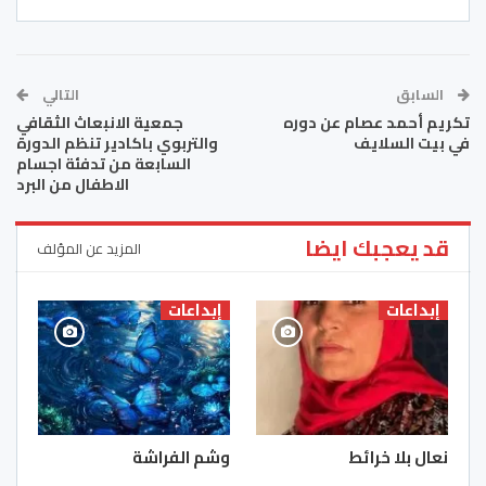
السابق
التالي
تكريم أحمد عصام عن دوره
جمعية الانبعاث الثقافي
في بيت السلايف
والتربوي باكادير تنظم الدورة
السابعة من تدفئة اجسام
الاطفال من البرد
قد يعجبك ايضا
المزيد عن المؤلف
إبداعات
إبداعات
نعال بلا خرائط
وشم الفراشة