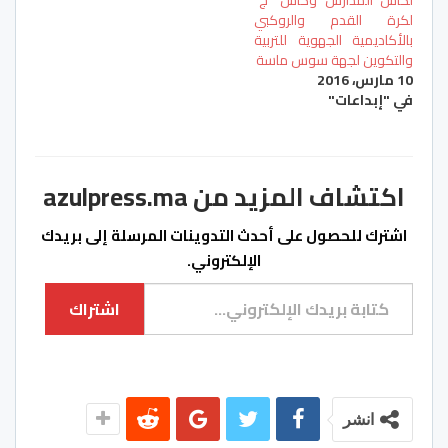
لكأس المدارس وكأس “ج”
لكرة القدم والروكبي
بالأكاديمية الجهوية للتربية
والتكوين لجهة سوس ماسة
10 مارس، 2016
في "إبداعات"
اكتشاف المزيد من azulpress.ma
اشترك للحصول على أحدث التدوينات المرسلة إلى بريدك
الإلكتروني.
كتابة بريدك الإلكتروني...
اشتراك
انشر