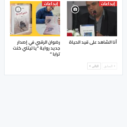
إبداعات
إبداعات
أنا الشاهد على قيد الحياة
رضوان الرقبي في إصدار
جديد رواية “يا ليتني كنت
ترابا “
السابق
التالي