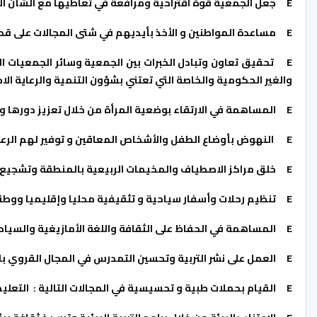
E
جعل الجمعية قوة اقتراحية ومرافعة في تعاطيها مع الشأن ا
E
مساعدة
المواطنين و الأخذ بأيديهم في شتى المجالات على قد
E
تحقيق تعاون وتبادل الخبرات بين
الجمعية وسائر الجمعيات ال
والغير الحكومية والخاصة التي تعتني بشؤون التنمية
والرعاية الا
E
المساهمة في الارتقاء بوضعية المرأة من خلال تعزيز دورها و
E
النهوض
بأوضاع الطفل والأشخاص
ا
لمعاقين و توفير لهم الرع
E
خلق مراكز الاصطياف والمخيمات الربيعية بالمنطقة وتشجيع ال
E
تنظيم رحلات وأسفار سياحية و تثقيفية محليا وإقليميا ووطني
E
المساهمة في الحفاظ على الثقافة واللغة الأمازيغية والسياحة
E
العمل على نشر التربية وتحسين التمدرس في المجال القروي
با
E
القيام بحملات طبية و
تحسيسية في المجالات التالية : التعليم