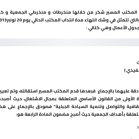
 المكتب المسير شكر من خلالها منخرطات و منخرطي الجمعية و كذ
لتي تتمثل في وشك انتهاء مدة انتداب المكتب الحالي يوم
20 نونبر2013
دول الأعمال وهي كتالي :
ت
فيذي )
دقة عليهما بالإجماع فبعدها قدم المكتب المسير استقالته، وتم تعيي
ة الأولى من القانون الأساسي المتعلقة بمجال الاشتغال، حيث أصبح
ثقافية والتواصل وتنمية السياحة الجبلية” فصودق بالإجماع على هذ
لمتعلقة بأهداف الجمعية حيث أصبح مضمون المادة الرابعة هو: