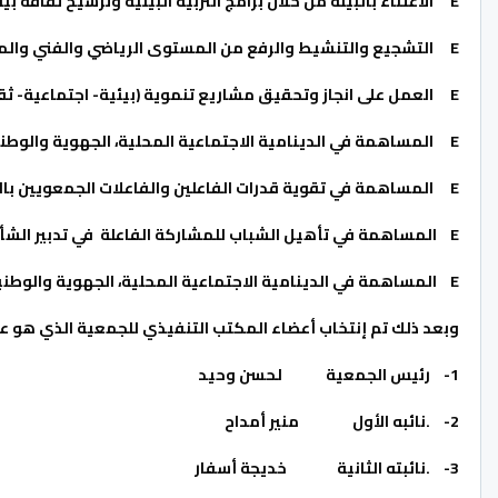
E
الاعتناء بالبيئة من خلال برامج التربية البيئية وترسيخ ثقافة ب
E
التشجيع والتنشيط
والرفع من المستوى الرياضي والفني والم
E
العمل على انجاز وتحقيق مشاريع تنموية (بيئية- اجتماعية- ثق
E
المساهمة في الدينامية الاجتماعية المحلية، الجهوية والوطن
E
المساهمة في تقوية قدرات الفاعلين والفاعلات الجمعويين بالإق
E
المساهمة في تأهيل الشباب للمشاركة الفاعلة في تدبير الشأ
E
المساهمة في الدينامية الاجتماعية المحلية، الجهوية والوطني
وبعد ذلك تم إنتخاب أعضاء المكتب التنفيذي للجمعية الذي هو على
1-
رئيس الجمعية لحسن وحيد
2-
.نائبه الأول منير أمداح
3-
.نائبته الثانية خديجة أسفار