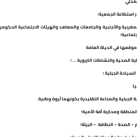
لمحلي
ر استطاعة الجمعية؛
مغربية والأجنبية و
الجامعات والمعاهد و
الهيئات الاجتماعية الحكومي
جتماعي
ة؛
موقعها في الحياة العامة
اية الصحية
والنشاطات التربوية … ؛
سياحة الجبلية ؛
ا
 الجبلية والصناعة التقليدية بكونهما ثروة وطنية.
لمنطقة ومحاربة آفة الأمية؛
 – الصحة – النظافة
– البيئة؛