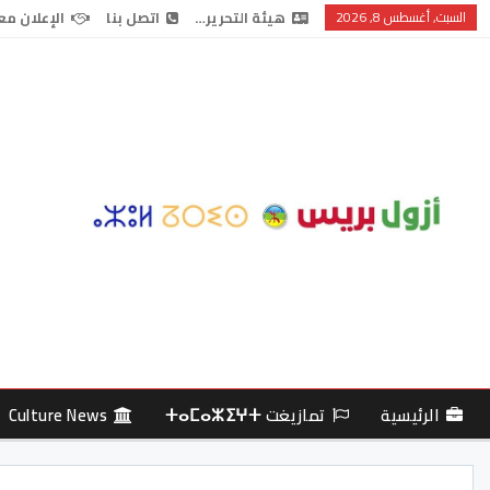
السبت, أغسطس 8, 2026
هيئة التحرير…
اتصل بنا
الإعلان مع
الرئيسية
تمازيغت ⵜⴰⵎⴰⵣⵉⵖⵜ
Culture News