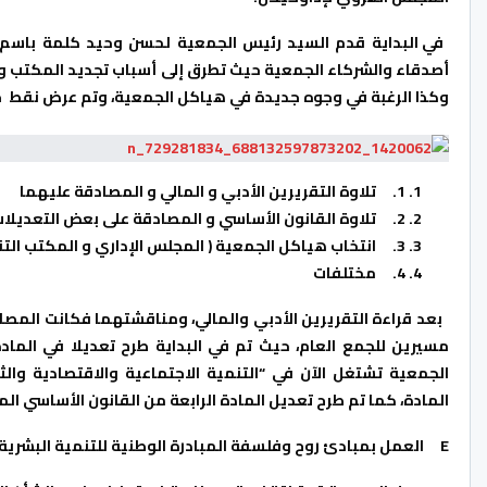
في البداية قدم السيد رئيس الجمعية لحسن وحيد كلمة باسم
أصدقاء والشركاء الجمعية حيث تطرق إلى أسباب تجديد المكتب وا
وكذا الرغبة في وجوه جديدة في هياكل الجمعية، وتم عرض
نقط
ج
1.
تلاوة التقريرين الأدبي و المالي و المصادقة عليهما
2.
تلاوة القانون الأساسي و المصادقة على بعض التعديلا
3.
انتخاب هياكل الجمعية ( المجلس الإداري و المكتب التن
4.
مختلفات
بعد قراءة التقريرين الأدبي والمالي، ومناقشتهما فكانت المصا
مسيرين للجمع العام، حيث تم في البداية طرح تعديلا في الماد
الجمعية تشتغل الآن في “التنمية الاجتماعية والاقتصادية وال
المادة، كما تم طرح تعديل المادة الرابعة من القانون الأساسي ا
E
العمل بمبادئ روح وفلسفة المبادرة الوطنية للتنمية البشرية؛