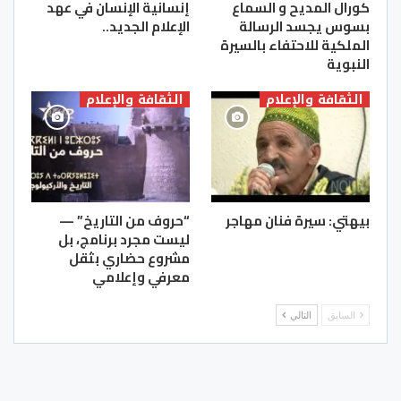
كورال المديح و السماع
إنسانية الإنسان في عهد
بسوس يجسد الرسالة
الإعلام الجديد..
الملكية للاحتفاء بالسيرة
النبوية
الثقافة والإعلام
الثقافة والإعلام
بيهتي: سيرة فنان مهاجر
“حروف من التاريخ” —
ليست مجرد برنامج، بل
مشروع حضاري بثقل
معرفي وإعلامي
السابق
التالي