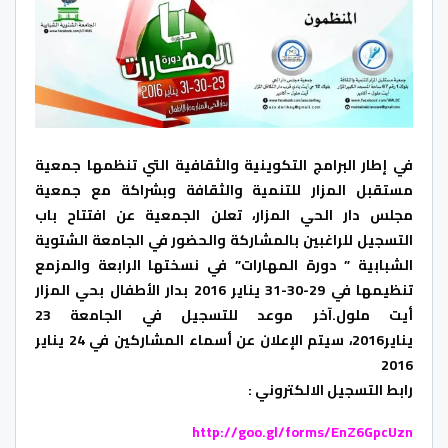
في إطار البرامج التكوينية والثقافية التي تنظمها جمعية
مستقبل المزار للتنمية والثقافة وبشراكة مع جمعية
مجلس دار الحي المزار، تعلن الجمعية عن افتتاح باب
التسجيل للراغبين بالمشاركة والحضور في الجامعة الشتوية
الشبابية ” دورة المهارات” في نسختها الرابعة والمزمع
تنظيمها في 29-30-31 يناير 2016 بدار الأطفال بحي المزار
أيت ملول.
آخر موعد للتسجيل في الجامعة 23
يناير2016،
سيتم الإعلان عن أسماء المشاركين في 24 يناير
2016
رابط التسجيل الالكتروني :
http://goo.gl/forms/EnZ6GpcUzn