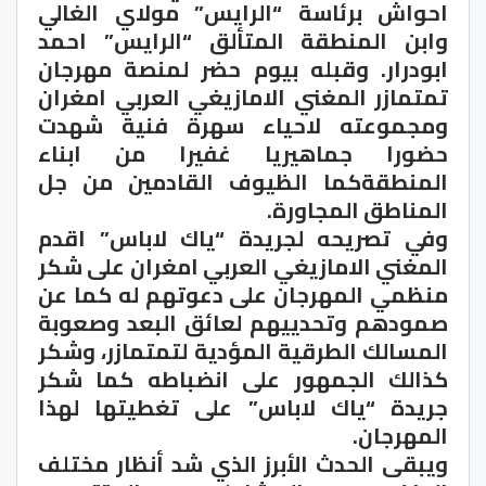
احواش برئاسة “الرايس” مولاي الغالي
وابن المنطقة المتألق “الرايس” احمد
ابودرار. وقبله بيوم حضر لمنصة مهرجان
تمتمازر المغني الامازيغي العربي امغران
ومجموعته لاحياء سهرة فنية شهدت
حضورا جماهيريا غفيرا من ابناء
المنطقةكما الظيوف القادمين من جل
المناطق المجاورة.
وفي تصريحه لجريدة “ياك لاباس” اقدم
المغني الامازيغي العربي امغران على شكر
منظمي المهرجان على دعوتهم له كما عن
صمودهم وتحدييهم لعائق البعد وصعوبة
المسالك الطرقية المؤدية لتمتمازر، وشكر
كذالك الجمهور على انضباطه كما شكر
جريدة “ياك لاباس” على تغطيتها لهذا
المهرجان.
ويبقى الحدث الأبرز الذي شد أنظار مختلف