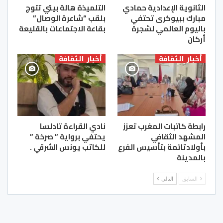
الثانوية الإعدادية حمادي
التلميذة هالة بيتي تتوج
مبارك ببيوكرى تحتفي
بلقب “شاعرة الوصال”
باليوم العالمي لشجرة
بقاعة الاجتماعات بالقليعة
أركان
أخبار الثقافة
أخبار الثقافة
رابطة كاتبات المغرب تعزز
نادي القراءة تادلسا
المشهد الثقافي
يحتفي برواية ” صرخة ”
بأولادتائمة بتأسيس الفرع
للكاتب يونس الشرقي .
بالمدينة
السابق
التالي