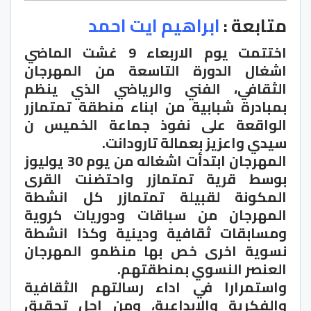
متابعة :
ابراهيم ايت احمد
اختتمت يوم الاربعاء 9 غشت الماضي
اشغال الدورة التاسعة من المهرجان
الثقافي، الفني والرياضي الذي ينظم
بمبادرة شبابية من ابناء منطقة تمتمازر
الواقعة على نفوذ جماعة الخميس ن
سيدي واعزيز بعمالة تارودانت.
المهرجان ابتدأت اشغاله من يوم 30 يوليوز
بوسط قرية تمتمازر واحتضنت القرى
المكونة لقبيلة تمتمازر كل انشطة
المهرجان من سباقات ودوريات كروية
ومسابقات ثقافية ودينية وكذا انشطة
نسوية اخرى خص بها منظمو المهرجان
العنصر النسوي بمنطقتهم.
واستمرارا في اداء رسالتهم الثقافية
والفكرية والابداعية، ومن اجل تحقيق