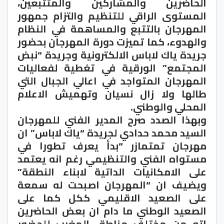
الحاضرين والمشاركين والمتتبعين،
المستوى الراقي للتنظيم والتزام جمهور
المهرجان بالتتبع والمساهمة في النظام
والهدوء، كما تميزت دورة المهرجان بحضور
جريدة ياك لاباس الالكترونية وجريدة “نبض
المجتمع” الورقية في تغطية لفعاليات
المهرجان المتواجد في اعالي الجبال التي
طالها ولا زال نسيان وتهميش الاعلام
المحلي والوطني.
وبهذا الصدد صرح المدير الفني للمهرجان
السيد محمد حدادي لجريدة “ياك لاباس” ان
مهرجان تمتمازر “بدأ يعرف تطورا في
مستواه الفني والتنظيمي رغم انه يعتمد
على الامكانيات الداتية لابناء النطقة”
ويضيف ان “المهرجان اصبحت له سمعة
على الصعيد الاقليمي ككل كما على
الصعيد الوطني ما دام ان بعض الحاضرين
اتو من مختلف مناطق المغرب للحضور