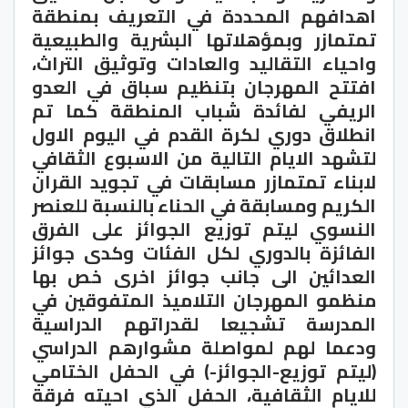
اهدافهم المحددة في التعريف بمنطقة
تمتمازر وبمؤهلاتها البشرية والطبيعية
واحياء التقاليد والعادات وتوثيق التراث،
افتتح المهرجان بتنظيم سباق في العدو
الريفي لفائدة شباب المنطقة كما تم
انطلاق دوري لكرة القدم في اليوم الاول
لتشهد الايام التالية من الاسبوع الثقافي
لابناء تمتمازر مسابقات في تجويد القران
الكريم ومسابقة في الحناء بالنسبة للعنصر
النسوي ليتم توزيع الجوائز على الفرق
الفائزة بالدوري لكل الفئات وكدى جوائز
العدائين الى جانب جوائز اخرى خص بها
منظمو المهرجان التلاميذ المتفوقين في
المدرسة تشجيعا لقدراتهم الدراسية
ودعما لهم لمواصلة مشوارهم الدراسي
(ليتم توزيع-الجوائز-) في الحفل الختامي
للايام الثقافية، الحفل الذي احيته فرقة