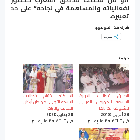
لفعالياته والمساهمة في نجاحه” على حد
تعبيره.
شارك هذا الموضوع:
المزيد
مرتبط
انطلاق فعاليات الدورة
الدراركة: إختتام فعاليات
التاسعة للمهرجان القرآني
النسخة الأولى لمهرجان أركان
لاشتوكة أيت باها
للثقافة والتراث
28 أبريل، 2018
20 يناير، 2020
في "الثقافة والإعلام"
في "الثقافة والإعلام"