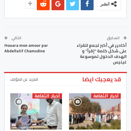
انشر
السابق
التالي
أكادير في أكبر تجمع للقراء
Houara mon amour par
على شكل كلمة “إقرأ” و
Abdellatif Chamsdine
الهدف الدخول لموسوعة
غينيس
قد يعجبك ايضا
المزيد عن المؤلف
أخبار الثقافة
أخبار الثقافة