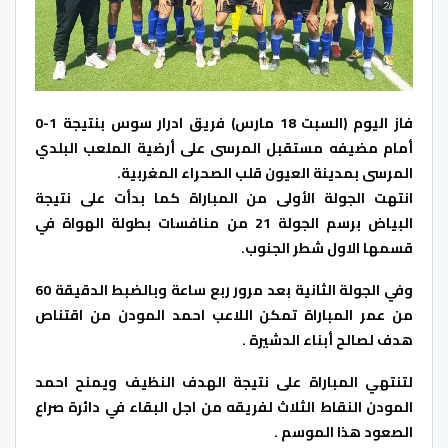
فاز اليوم (السبت 18 مارس) فريق ادرار سوس بنتيجة 1-0
أمام مضيفه مستقبل المرسى على أرضية الملعب البلدي
المرسى بمدينة العيون قلب الصحراء المغربية.
انتهت الجولة الأولى من المباراة كما بدأت على نتيجة
البياض برسم الجولة 21 من منافسات بطولة الهواة في
قسمها الاول شطر الجنوب.
وفي الجولة الثانية بعد مرور ربع ساعة وبالضبط الدقيقة 60
من عمر المباراة تمكن اللاعب احمد المودن من اقتناص
هدف لصالح أبناء الدشيرة .
لتنتهي المباراة على نتيجة الهدف النظيف ويمنح احمد
المودن النقاط الثلاث لفريقه من اجل البقاء في دائرة صراع
الصعود هذا الموسم .