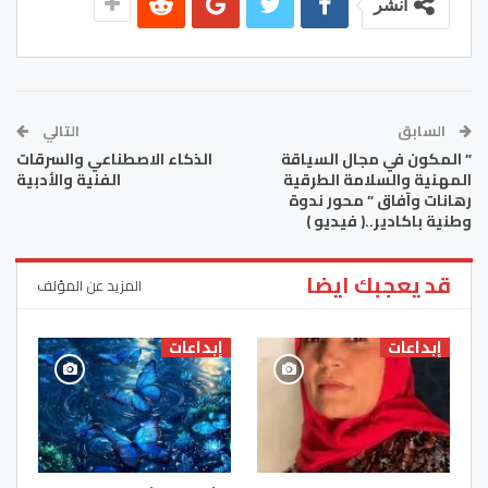
انشر
السابق
التالي
” المكون في مجال السياقة
الذكاء الاصطناعي والسرقات
المهنية والسلامة الطرقية
الفنية والأدبية
رهانات وآفاق ” محور ندوة
وطنية باكادير..( فيديو )
قد يعجبك ايضا
المزيد عن المؤلف
إبداعات
إبداعات