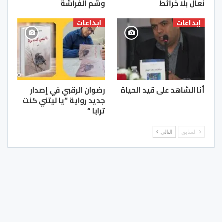
نعال بلا خرائط
وشم الفراشة
إبداعات
إبداعات
أنا الشاهد على قيد الحياة
رضوان الرقبي في إصدار
جديد رواية “يا ليتني كنت
ترابا “
السابق
التالي