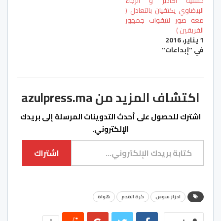
حسنية اكادير و الرجاء
البيضاوي يكتفيان بالتعادل (
معه صور لتيفوات جمهور
الفريقين )
1 يناير، 2016
في "إبداعات"
اكتشاف المزيد من azulpress.ma
اشترك للحصول على أحدث التدوينات المرسلة إلى بريدك
الإلكتروني.
كتابة بريدك الإلكتروني...
اشتراك
ادرار سوس
كرة القدم
هواة