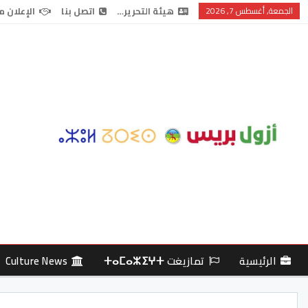
الجمعة, أغسطس 7, 2026
هيئة التحرير…
اتصل بنا
الإعلان م
الرئيسية
تمازيغت ⵜⴰⵎⴰⵣⵉⵖⵜ
Culture News