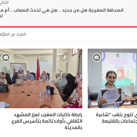
التال
الصحافة المغربية هل من جديد… هل هي تحدث الصعاب… أم ماز
تع
المزيد عن المؤل
ي تتوج بلقب “شاعرة
رابطة كاتبات المغرب تعزز المشهد
جتماعات بالقليعة
الثقافي بأولادتائمة بتأسيس الفرع
بالمدينة