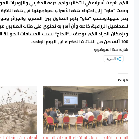
الذي شرعت أسرابه في التكاثر بوادي درعة المغربي والزويرات الموري
ودعت “فاو” إلى احتواء هذه الأسراب بمواجهتها في هذه الفترة قب
يمر عليها.
وحسب “فاو” يلزم التعاون بين المغرب والجزائر ومور
للمحاصيل الزراعية، خاصة وأن أسرابه تحتوي على مئات الملايين من 
وبإمكان الجراد الذي يوصف بـ”الحاج” بسبب المسافات الطويلة ال
100 ألف طن من النباتات الخضراء في اليوم الواحد.
شارك هذا الموضوع:
المزيد
مرتبط
التدريب الاقليمي حول استخدام المبيدات الحيوية
أسراب من حشرات ال