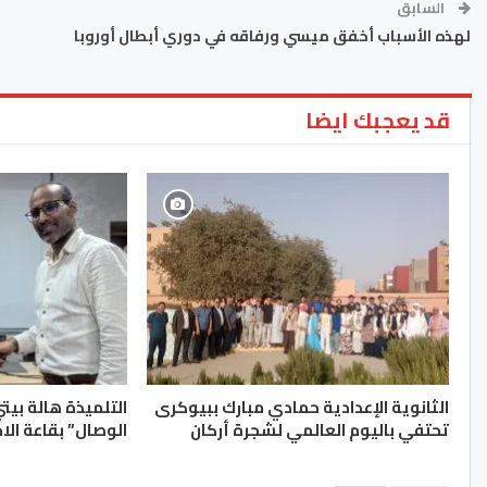
السابق
لهذه الأسباب أخفق ميسي ورفاقه في دوري أبطال أوروبا
قد يعجبك ايضا
الثانوية الإعدادية حمادي مبارك ببيوكرى
التلميذة هالة بيت
تحتفي باليوم العالمي لشجرة أركان
الوصال” بقاعة الا