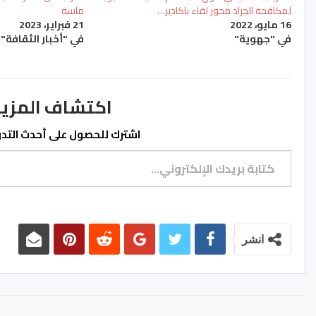
لمكافحة الجراد محور لقاء باكادير…
ماسة
16 مايو، 2022
21 فبراير، 2023
في "جهوية"
في "أخبار الثقافة"
اكتشاف المزيد من ss.ma
اشترك للحصول على أحدث التدوي
كتابة بريدك الإلكتروني...
انشر