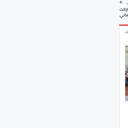
ي
الت
اني
ف