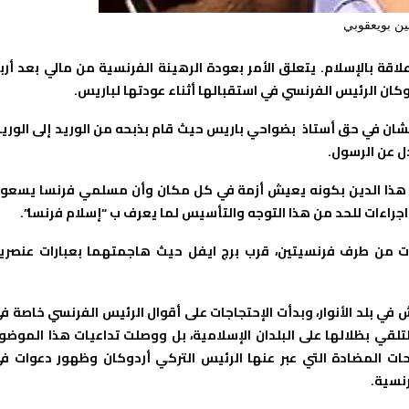
ن بويعقوبي
قة بالإسلام. يتعلق الأمر بعودة الرهينة الفرنسية من مالي بعد أرب
كان الرئيس الفرنسي في استقبالها أثناء عودتها لباريس.
يشان في حق أستاذ بضواحي باريس حيث قام بذبحه من الوريد إلى الوريد
دل عن الرسول.
ه هذا الدين بكونه يعيش أزمة في كل مكان وأن مسلمي فرنسا يسعو
 اجراءات للحد من هذا التوجه والتأسيس لما يعرف ب “إسلام فرنسا”.
ت من طرف فرنسيتين، قرب برج ايفل حيث هاجمتهما بعبارات عنصري
ي بلد الأنوار، وبدأت الإحتجاجات على أقوال الرئيس الفرنسي خاصة ف
تلقي بظلالها على البلدان الإسلامية، بل ووصلت تداعيات هذا الموضو
يحات المضادة التي عبر عنها الرئيس التركي أردوكان وظهور دعوات ف
نسية.