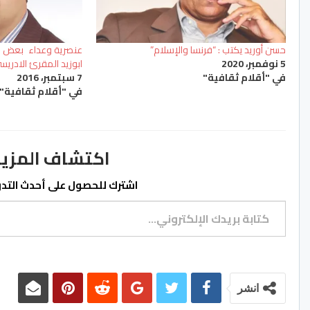
حسن أوريد يكتب : “فرنسا والإسلام”
عنصرية وعداء بعض الإ
5 نوفمبر، 2020
ابوزيد المقرئ الادريس
في "أقلام ثقافية"
7 سبتمبر، 2016
في "أقلام ثقافية"
اكتشاف المزيد من ss.ma
اشترك للحصول على أحدث التدوي
كتابة بريدك الإلكتروني...
انشر