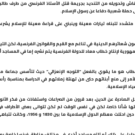
اش وتحويله من التنديد بجريمة قتل الأستاذ الفرنسي من طرف طالب
ى حملة شعبية دفاعا عن رسول الإسلام.
شدد تتبناه تيارات معينة وينبني على قراءة معينة للإسلام يشرع
ن شعائرهم الدينية في تناغم مع القيم والقوانين الفرنسية، لكن التيا
ورية لإنتاج خطاب معاد للدولة الفرنسية يتم نشره إما في المساجد أ
خطاب هو ما يقوي بالفعل “التوجه الإنعزالي” حيث تتأسس جماعة م
لأمر إلى منع أبنائهم حتى من تهنئة زملائهم في الدراسة بمناسبة رأ
ياد الإسلامية.
190 أنها تخلصت من المشاكل الصادرة عن الدين، بعد قرون من الصراعات واستفاذت من فكر الأنوا
برتها شأنا خاصا، لكن في نفس الوقت لم تكن تتوانى بعض الأطراف ف
الجمهورية الكولونيالية في وصف فرنسا ب”أكبر دولة إسلامية” حين احتلت معظم الدول الإسلامية ما بين 1830 و 1956، و
 دليل على ذلك، ثم تلته مساجد أخرى في مختلف مناطق فرنسا خاصة بع