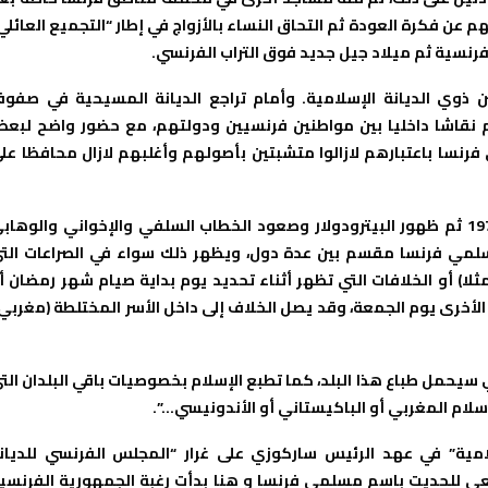
ن فكرة العودة ثم التحاق النساء بالأزواج في إطار “التجميع العائلي
فرنسية ثم ميلاد جيل جديد فوق التراب الفرنسي.
 ذوي الديانة الإسلامية. وأمام تراجع الديانة المسيحية في صفو
م نقاشا داخليا بين مواطنين فرنسيين ودولتهم، مع حضور واضح لبع
فرنسا باعتبارهم لازالوا متشبتين بأصولهم وأغلبهم لازال محافظا عل
ومع ظهور خطاب الإسلام السياسي بعد الثورة الإيرانية لسنة 1979 ثم ظهور البيترودولار وصعود الخطاب السلفي والإخواني والوها
سلمي فرنسا مقسم بين عدة دول، ويظهر ذلك سواء في الصراعات الت
لا) أو الخلافات التي تظهر أثناء تحديد يوم بداية صيام شهر رمضان أ
 الأخرى يوم الجمعة، وقد يصل الخلاف إلى داخل الأسر المختلطة (مغربي
 سيحمل طباع هذا البلد، كما تطبع الإسلام بخصوصيات باقي البلدان الت
سلام المغربي أو الباكيستاني أو الأندونيسي…”.
مية” في عهد الرئيس ساركوزي على غرار “المجلس الفرنسي للديان
سعى للحديت باسم مسلمي فرنسا و هنا بدأت رغبة الجمهورية الفرنسي