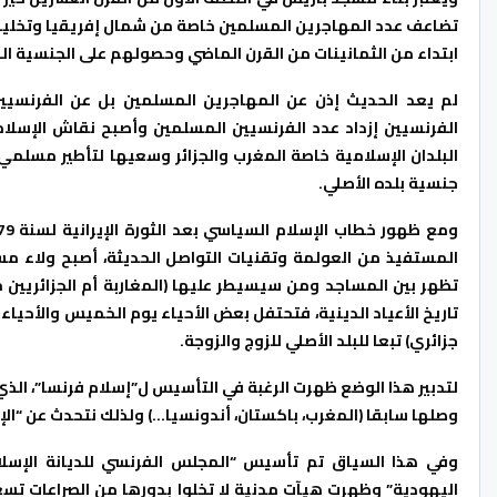
تضاعف عدد المهاجرين المسلمين خاصة من شمال إفريقيا وتخليهم ع
ابتداء من الثمانينات من القرن الماضي وحصولهم على الجنسية ال
لم يعد الحديث إذن عن المهاجرين المسلمين بل عن الفرنسيين
الفرنسيين إزداد عدد الفرنسيين المسلمين وأصبح نقاش الإسلا
البلدان الإسلامية خاصة المغرب والجزائر وسعيها لتأطير مسلمي 
جنسية بلده الأصلي.
المستفيذ من العولمة وتقنيات التواصل الحديثة، أصبح ولاء م
تظهر بين المساجد ومن سيسيطر عليها (المغاربة أم الجزائريين مث
تاريخ الأعياد الدينية، فتحتفل بعض الأحياء يوم الخميس والأحياء
جزائري) تبعا للبلد الأصلي للزوج والزوجة.
لتدبير هذا الوضع ظهرت الرغبة في التأسيس ل”إسلام فرنسا”، الذي
وصلها سابقا (المغرب، باكستان، أندونسيا…) ولذلك نتحدث عن “الإ
وفي هذا السياق تم تأسيس “المجلس الفرنسي للديانة الإسلا
اليهودية” وظهرت هيآت مدنية لا تخلوا بدورها من الصراعات ت