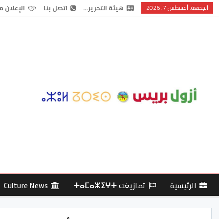
الجمعة, أغسطس 7, 2026
هيئة التحرير…
اتصل بنا
الإعلان م
الرئيسية
تمازيغت ⵜⴰⵎⴰⵣⵉⵖⵜ
Culture News