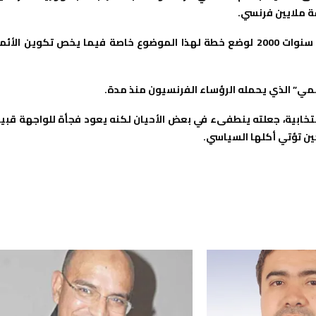
ة ملايين فرنسي.
وقد كلف المؤرخ دانييل ريفي، المتخصص في المغرب، في بداية سنوات 2000 لوضع خطة لهذا الموضوع خاصة فيما يخص تكوين الأ
سمي” الذي يحمله الرؤساء الفرنسيون منذ مدة.
تخابية، جعلته ينطفىء في بعض الأحيان لكنه يعود فجأة للواجهة قبي
ين تؤتي أكلها السياسي.