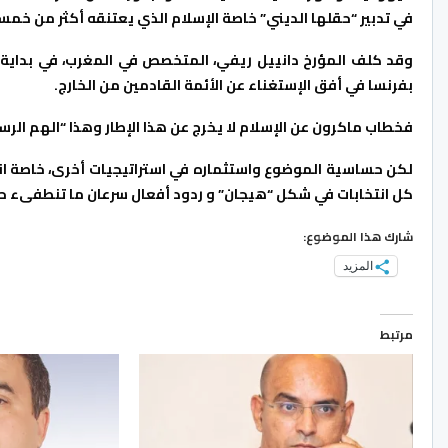
في تدبير “حقلها الديني” خاصة الإسلام الذي يعتنقه أكثر من خمس
بفرنسا في أفق الإستغناء عن الأئمة القادمين من الخارج.
فخطاب ماكرون عن الإسلام لا يخرج عن هذا الإطار وهذا “الهم الر
لكن حساسية الموضوع واستثماره في استراتيجيات أخرى، خاصة ان
كل انتخابات في شكل “هيجان” و ردود أفعال سرعان ما تنطفىء ح
شارك هذا الموضوع:
المزيد
مرتبط