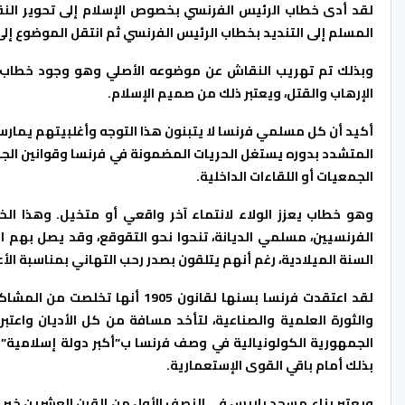
لقد أدى خطاب الرئيس الفرنسي بخصوص الإسلام إلى تحوير النق
المسلم إلى التنديد بخطاب الرئيس الفرنسي ثم انتقل الموضوع إل
وبذلك تم تهريب النقاش عن موضوعه الأصلي وهو وجود خطاب مت
الإرهاب والقتل، ويعتبر ذلك من صميم الإسلام.
أكيد أن كل مسلمي فرنسا لا يتبنون هذا التوجه وأغلبيتهم يمارسو
المتشدد بدوره يستغل الحريات المضمونة في فرنسا وقوانين الجمه
الجمعيات أو اللقاءات الداخلية.
وهو خطاب يعزز الولاء لانتماء آخر واقعي أو متخيل. وهذا ال
الفرنسيين، مسلمي الديانة، تنحوا نحو التقوقع، وقد يصل بهم ا
السنة الميلادية، رغم أنهم يتلقون بصدر رحب التهاني بمناسبة الأع
لقد اعتقدت فرنسا بسنها لقانون 5
والثورة العلمية والصناعية، لتأخد مسافة من كل الأديان واعت
بذلك أمام باقي القوى الإستعمارية.
ويعتبر بناء مسجد باريس في النصف الأول من القرن العشرين خير