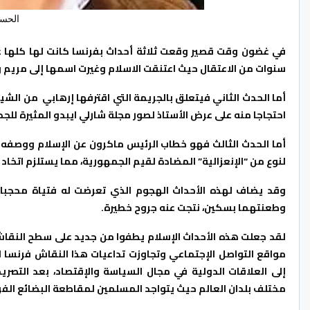
الحسي
في غضون وقت قصير وقعت ثلاثة أحداث بفرنسا كانت لها كلها علا
سنوات من الاعتقال حيث اعتنقت الاسلام وغيرت اسمها إلى مريم و
أما الحدث الثاني فيتعلق بالجريمة التي اقترفها إرهابي من الش
احتجاجا منه على عرض الأستاذ لصور مجلة شارلي ايبدو المثيرة للج
أما الحدث الثالث فهو خطاب الرئيس ماكرون عن الإسلام ووصف
لنوع من “الإنعزالية” المضادة لقيم الجمهورية، مما يستلزم اتخاد
وقد يضاف لهذه الأحداث الهجوم الذي تعرضت له فتياة محجبا
وطعنتهما بسكين، نتجت عنه جروح خطيرة.
لقد جعلت هذه الأحداث الإسلام يطفوا من جديد على سطح النقاش ف
مواقع التواصل الإجتماعي وتجاوزت تداعيات هذا النقاش فرنسا ل
إلى العلاقات الدولية في مجال السياسة والإقتصاد، بعد التصر
مختلف بلدان العالم حيث يتواجد المسلمين لمقاطعة البضائع الفر