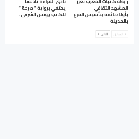
رابطة كاتبات المغرب تعزز
نادي القراءة تادلسا
المشهد الثقافي
يحتفي برواية ” صرخة ”
بأولادتائمة بتأسيس الفرع
للكاتب يونس الشرقي .
بالمدينة
السابق
التالي