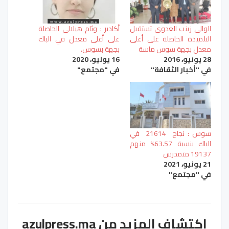
الوالي زينب العدوي تستقبل
أكادير : وئام هيلالي الحاصلة
التلميذة الحاصلة على أعلى
على أعلى معدل في الباك
معدل بجهة سوس ماسة
بجهة بسوس.
28 يونيو، 2016
16 يوليو، 2020
في "أخبار الثقافة"
في "مجتمع"
سوس : نجاح 21614 في
الباك بنسبة 63.57% منهم
19137 متمدرس
21 يونيو، 2021
في "مجتمع"
اكتشاف المزيد من azulpress.ma