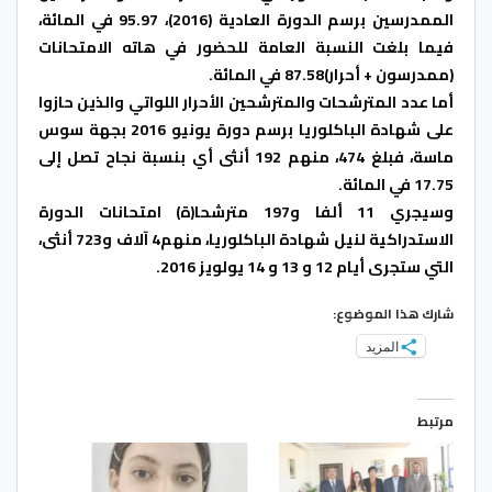
الممدرسين برسم الدورة العادية (2016)، 95.97 في المائة،
فيما بلغت النسبة العامة للحضور في هاته الامتحانات
(ممدرسون + أحرار)87.58 في المائة.
أما عدد المترشحات والمترشحين الأحرار اللواتي والذين حازوا
على شهادة الباكلوريا برسم دورة يونيو 2016 بجهة سوس
ماسة، فبلغ 474، منهم 192 أنثى أي بنسبة نجاح تصل إلى
17.75 في المائة.
وسيجري 11 ألفا و197 مترشحا(ة) امتحانات الدورة
الاستدراكية لنيل شهادة الباكلوريا، منهم4 آلاف و723 أنثى،
التي ستجرى أيام 12 و 13 و 14 يولويز 2016.
شارك هذا الموضوع:
المزيد
مرتبط