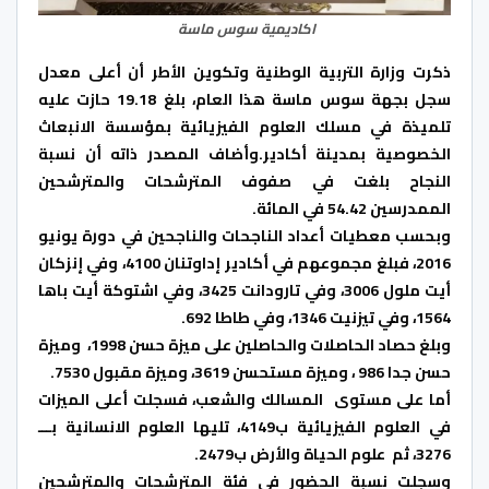
اكاديمية سوس ماسة
ذكرت وزارة التربية الوطنية وتكوين الأطر أن أعلى معدل
سجل بجهة سوس ماسة هذا العام، بلغ 19.18 حازت عليه
تلميذة في مسلك العلوم الفيزيائية بمؤسسة الانبعاث
الخصوصية بمدينة أكادير.وأضاف المصدر ذاته أن نسبة
النجاح بلغت في صفوف المترشحات والمترشحين
الممدرسين 54.42 في المائة.
وبحسب معطيات أعداد الناجحات والناجحين في دورة يونيو
2016، فبلغ مجموعهم في أكادير إداوتنان 4100، وفي إنزكان
أيت ملول 3006، وفي تارودانت 3425، وفي اشتوكة أيت باها
1564، وفي تيزنيت 1346، وفي طاطا 692.
وبلغ حصاد الحاصلات والحاصلين على ميزة حسن 1998، وميزة
حسن جدا 986 ، وميزة مستحسن 3619، وميزة مقبول 7530.
أما على مستوى المسالك والشعب، فسجلت أعلى الميزات
في العلوم الفيزيائية ب4149، تليها العلوم الانسانية بـــ
3276، ثم علوم الحياة والأرض ب2479.
وسجلت نسبة الحضور في فئة المترشحات والمترشحين