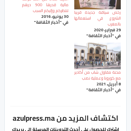
مالية قدرها 900 درهم
تنتظركم وإليكم السبب
رخص سياقة جديدة قريبا
30 يونيو، 2016
الشروع في استعمالها
في "أخبار الثقافة"
بالمغرب
29 فبراير، 2020
في "أخبار الثقافة"
محنة مقاول شاب من أكادير
مع كورونا وعملية نصب
8 أبريل، 2021
في "أخبار الثقافة"
اكتشاف المزيد من azulpress.ma
اشترك للحصول على أحدث التدوينات المرسلة إلى بريدك