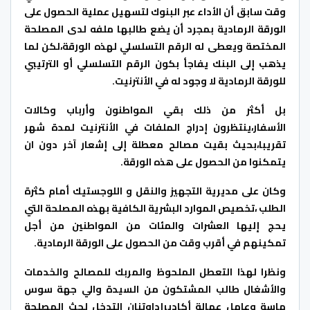
وقت سابق أن الأداء عبر البنوك لتسهيل عملية الحصول على
الورقة الرمادية بمجرد أن يضع طالبها ملفه لدى المصلحة
المختصة ويعطى له الرقم التسلسلي لهذه الورقة،لكن لما
يذهب إلى البنك يفاجأ بكون الرقم التسلسلي أو الترتيبي
للورقة الرمادية لا وجود له في الأنترنيت.
بل أكثر من ذلك بقي المواطنون وأرباب وكالات
الأسفار،ينتظرون إدراج الملفات في الأنترنيت لمدة شهر
تقريبا،بحيث بقيت مصالح معطلة إلى إشعار آخر دون ان
يتمكنوا من الحصول على هذه الورقة.
وكان على مديرية التجهيز والنقل و اللوجستيك أمام كثرة
الطلب ،تخصيص الموارد البشرية الكافية بهذه المصلحة التي
يحج إليها العشرات والمئات من المواطنين من أجل
تمكينهم في أقرب وقت من الحصول على الورقة الرمادية.
ونظرا لهذا التعطل الملحوظ والمربك للمصالح والخدمات
والأشغال طالب المشتكون من السيدة والي جهة سوس
ماسة وعامل عمالة أكاديرإداوتنان التدخل لحث المصلحة