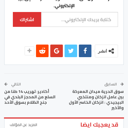
الإلكتروني.
كتابة بريدك الإلكتروني...
اشتراك
انشر
السابق
التالي
سوق الحرية ميدان المعركة
أكادير: تهريب 14 طنا من
بين عامل انزكان ومنتخبي
السلع من المحجز البلدي في
البيجيدي : انزكان الخاسر الأول
جنح الظلام بسوق الأحد
والأخير
قد يعجبك ايضا
المزيد عن المؤلف