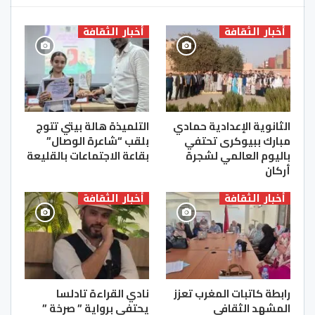
أخبار الثقافة
أخبار الثقافة
الثانوية الإعدادية حمادي
التلميذة هالة بيتي تتوج
مبارك ببيوكرى تحتفي
بلقب “شاعرة الوصال”
باليوم العالمي لشجرة
بقاعة الاجتماعات بالقليعة
أركان
أخبار الثقافة
أخبار الثقافة
رابطة كاتبات المغرب تعزز
نادي القراءة تادلسا
المشهد الثقافي
يحتفي برواية ” صرخة ”