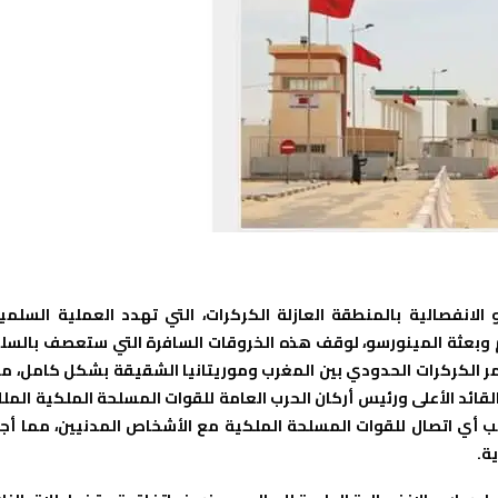
الانفصالية بالمنطقة العازلة الكركرات، التي تهدد العملية السلمي
عام وبعثة المينورسو، لوقف هذه الخروقات السافرة التي ستعصف بالسل
مر الكركرات الحدودي بين المغرب وموريتانيا الشقيقة بشكل كامل، م
لقائد الأعلى ورئيس أركان الحرب العامة للقوات المسلحة الملكية المل
أي اتصال للقوات المسلحة الملكية مع الأشخاص المدنيين، مما أجب
ة.