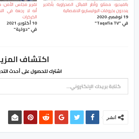
بالفيديو: ممثلو وأطر القبائل الصحراوية بأكادير
تقرير مجلس الأمن: 
ينددون بخروقات البوليساريو الانفصالية
أنه لا رجعة في ال
19 نوفمبر، 2020
الكركرات
في "Taqafia TV"
10 أكتوبر، 2021
في "دولية"
اكتشاف المزيد من ss.ma
اشترك للحصول على أحدث التدوي
كتابة بريدك الإلكتروني...
انشر