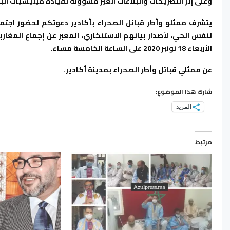
وعلى إثر التصريحات والبلاغات الغير مسؤولة لقيادة ميليشيات الب
يتشرف ممثلو وأطر قبائل الصحراء بأكادير دعوتكم لحضور اجت
لنفس الحي، لأصدار بيانهم الاستنكاري، المعبر عن إجماع المغار
الأربعاء 18 نونبر 2020 على الساعة الخامسة مساء.
عن ممثلي قبائل وأطر الصحراء بمدينة أكادير.
شارك هذا الموضوع:
المزيد
مرتبط