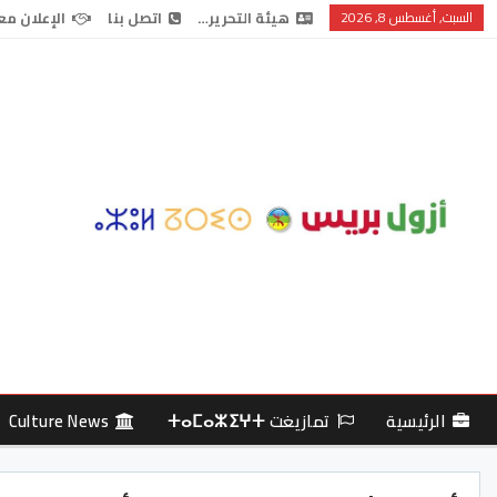
السبت, أغسطس 8, 2026
هيئة التحرير…
اتصل بنا
الإعلان مع
الرئيسية
تمازيغت ⵜⴰⵎⴰⵣⵉⵖⵜ
Culture News