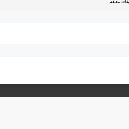
يقات مغلقة.
يئة التحرير…
اتصل بنا
الإعلان معنا
مت