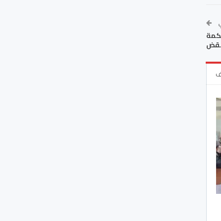
ي
حكمة
نقض
ف