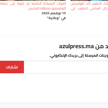
ملك المغرب أكد لغوتيريش
القوات المسلحة الملكية ترد بقوة على عصابة
تدخل السلمي للمغرب في
البوليساريو بمنطقة المحبس
13 نوفمبر، 2020
في "وطنية"
azulpre
نات المرسلة إلى بريدك الإلكتروني.
اشتراك