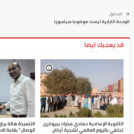
السابق
الوحدة الترابية ليست موضوعا سياسويا
قد يعجبك ايضا
الثانوية الإعدادية حمادي مبارك ببيوكرى
التلميذة هالة بيت
تحتفي باليوم العالمي لشجرة أركان
الوصال” بقاعة الا