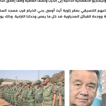
وليساريو الانفصالية الداعية إلى الحرب ونسف اتفاقية وقف إطلاق النار
ماعهم التنسيقي بمقر زاوية أيت أوسى بحي الخيام قرب مسجد السن
بة ووحدة القبائل الصحراوية ضد كل ما يمس وحدتنا الترابية. وذلك يو