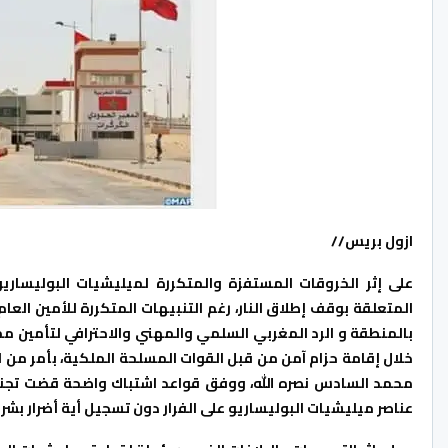
ازول بريس//
على إثر الخروقات المستفزة والمتكررة لميليشيات البوليساريو 
المتعلقة بوقف إطلاق النار، رغم التنبيهات المتكررة للأمين ال
بالمنطقة و الرد المغربي السلمي والمهني والاحترافي لتأمين م
خلال إقامة حزام آمن من قبل القوات المسلحة الملكية، بأمر من ا
محمد السادس نصره الله، ووفق قواعد اشتباك واضحة قضت تجنب 
عناصر ميليشيات البوليساريو على الفرار دون تسجيل أية أضرار بشري