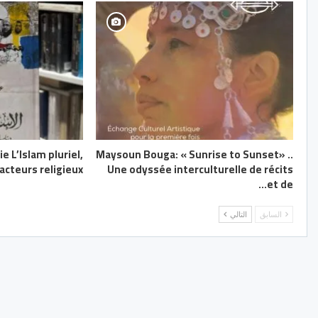
e L’Islam pluriel,
Maysoun Bouga: « Sunrise to Sunset» ..
cteurs religieux
Une odyssée interculturelle de récits
et de…
السابق
التالي