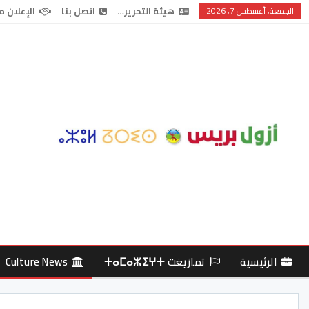
الجمعة, أغسطس 7, 2026
هيئة التحرير…
اتصل بنا
الإعلان م
الرئيسية
تمازيغت ⵜⴰⵎⴰⵣⵉⵖⵜ
Culture News