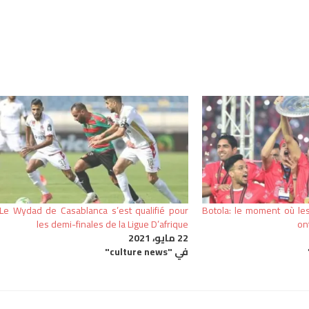
Le Wydad de Casablanca s’est qualifié pour
Botola: le moment où le
les demi-finales de la Ligue D’afrique
on
22 مايو، 2021
في "culture news"