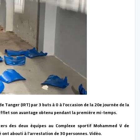
 Tanger (IRT) par 3 buts à 0 à l’occasion de la 20e journée de la
sifflet son avantage obtenu pendant la première mi-temps.
rters des deux équipes au Complexe sportif Mohammed V de
é ont abouti à l’arrestation de 30 personnes. Vidéo.