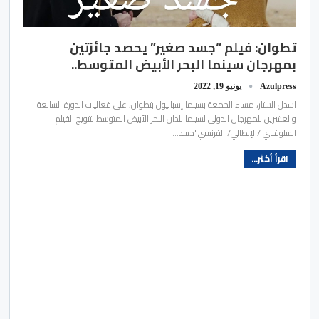
تطوان: فيلم “جسد صغير” يحصد جائزتين
بمهرجان سينما البحر الأبيض المتوسط..
Azulpress
يونيو 19, 2022
اسدل الستار، مساء الجمعة بسينما إسبانيول بتطوان، على فعاليات الدورة السابعة
والعشرين للمهرجان الدولي لسينما بلدان البحر الأبيض المتوسط بتتويج الفيلم
السلوفيني /الإيطالي/ الفرنسي"جسد…
اقرأ أكثر...