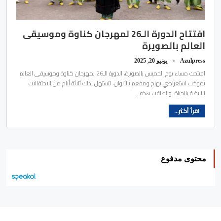
افتتاح الدورة الـ26 لمهرجان كناوة وموسيقى
العالم بالصويرة
Azulpress
يونيو 20, 2025
افتتحت مساء يوم الخميس بالصويرة، الدورة الـ26 لمهرجان كناوة وموسيقى العالم
بموكب استعراضي بهيج ومفعم بالألوان، لتستهل بذلك ثلاثة أيام من الاحتفالات
النابضة بالحياة. وانطلقت هذه…
اقرأ أكثر...
محتوى مدفوع