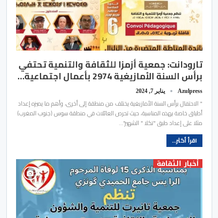
تارودانت: جمعية أزمزا للثقافة والتنمية تحتفي
برأس السنة الأمازيغية 2974 بأعمال اجتماعية…
Azulpress
يناير 7, 2024
" الاحتفال برأس السنة الأمازيغية يختلف من منطقة إلى أخرى، وأهم ما يميزه إعداد
أطباق خاصة بهذه المناسبة، حيث تحرص العائلات في منطقة سوس (جنوب المغرب)
مثلا على إعداد طبق "تكلا " الشهير"…
اقرأ أكثر...
أخبار الثقافة