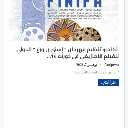
أكادير: تنظيم مهرجان ” إسني ن ورغ ” الدولي
للفيلم الأمازيغي في دورته 14…
Azulpress
نوفمبر 7, 2023
" أكادير عاصمة الثقافة الأمازيغية "
اقرأ أكثر...