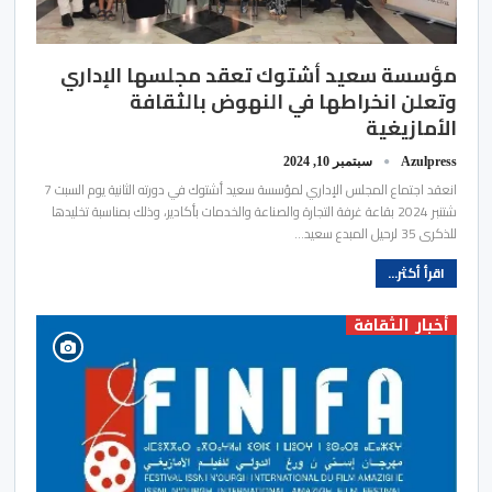
مؤسسة سعيد أشتوك تعقد مجلسها الإداري
وتعلن انخراطها في النهوض بالثقافة
الأمازيغية
Azulpress
سبتمبر 10, 2024
انعقد اجتماع المجلس الإداري لمؤسسة سعيد أشتوك في دورته الثانية يوم السبت 7
شتنبر 2024 بقاعة غرفة التجارة والصناعة والخدمات بأكادير، وذلك بمناسبة تخليدها
للذكرى 35 لرحيل المبدع سعيد…
اقرأ أكثر...
أخبار الثقافة