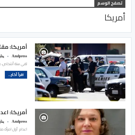
تصفح الوسم
أمريكا
أمريكا: مقتل 6 أشخاص في حادث إطلاق نار في 
Azulpress
يناير 17
لقي ستة أشخاص، بين
اقرأ أكثر...
أمريكا: اعد
Azulpress
يناير 4
اعدام أول امرأة مت