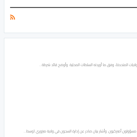
لايات المتحدة)، وفق ما أوردته السلطات المحلية. وأوضح قائد شرطة…
ن مسؤولون أميركيون. وأشار بيان صادر عن إدارة السجون في ولاية ميزوري (وسط…