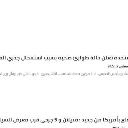
لمتحدة تعلن حالة طوارئ صحية بسبب استفحال جدري الق
س 5, 2022
حدة، يوم أمس الخميس، حالة طوارئ صحية عامةبسبب انتشار جدري القردو بشكل كبير. وقال وزير الصحة
يكا من جديد : قتيلان و 5 جرحى قرب معرض للسيارات