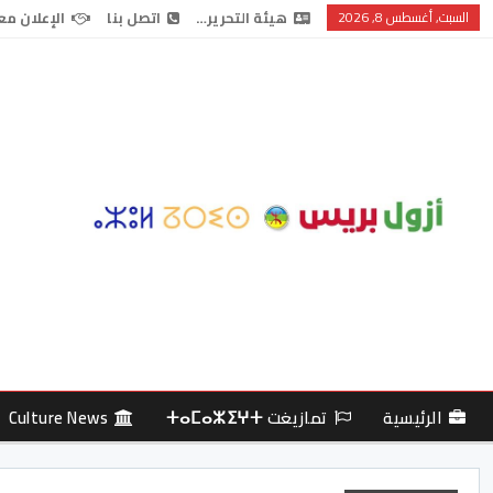
السبت, أغسطس 8, 2026
هيئة التحرير…
اتصل بنا
الإعلان مع
الرئيسية
تمازيغت ⵜⴰⵎⴰⵣⵉⵖⵜ
Culture News