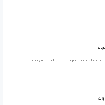
ردة
 والخدمات الإنسانية، خافيير بيسيرا "نحن على استعداد لنقل استجابتنا…