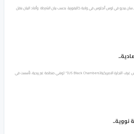
بيدرو في لوس أنجلوس في ولاية كاليفورنيا، بحسب بيان الشرطة. وأفاد البيان بنقل
دية..
بعد إختيار مدينة أكادير ضيف شرف يوم المغرب بواشنطن سنة 2023 سيقوم وفد أمريكي يرأسه السيد رون بوسبي رئيس غرف التجارة الامريكية(US Black Chambers)” (وهي منظمة غير ربحية، تأسست في
 نووية..