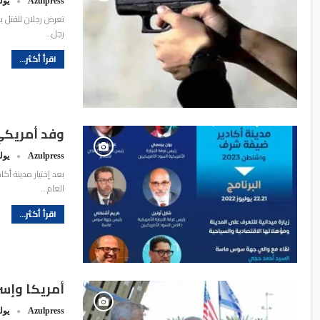
Azulpress
يوليو 5
تعرض رجلان للقتل ب
رجل…
اقرأ أكثر...
وفد أمريكي 
Azulpress
يوليو 1
العام…
اقرأ أكثر...
أمريكا وإسر
Azulpress
يوليو 4