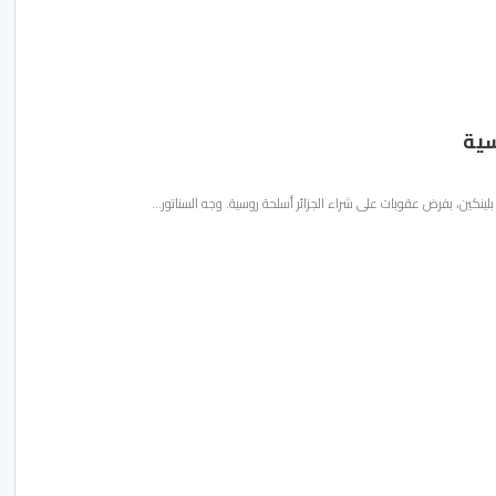
سية
بلينكين، بفرض عقوبات على شراء الجزائر أسلحة روسية. وجه السناتور…