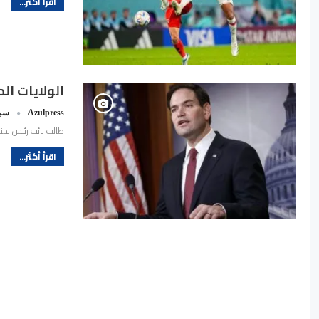
اقرأ أكثر...
الولايات ال
Azulpress
سبتمب
طالب نائب رئيس لجنة
اقرأ أكثر...