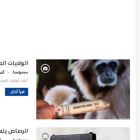
الولايات ا
Azulpress
أغسط
أعلنت الولايات المت
اقرأ أكثر...
الرصاص يلعلع بأمر