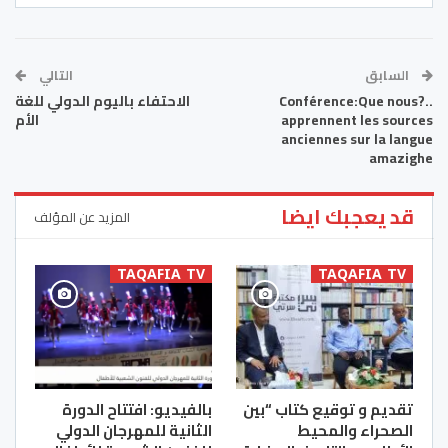
السابق
التالي
..?Conférence:Que nous
الاحتفاء باليوم الدولي للغة
apprennent les sources
الأم
anciennes sur la langue
amazighe
قد يعجبك ايضا
المزيد عن المؤلف
TAQAFIA TV
TAQAFIA TV
تقديم و توقيع كتاب “بين
بالفيديو: افتتاح الدورة
الصحراء والمحيط
الثانية للمهرجان الدولي