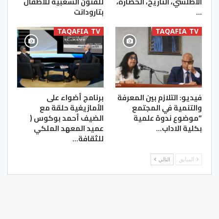
الأطلسي، التاريخ، الحضارة،
للفنون الشعبية للأطفال
…
بتارودانت
TAQAFIA TV
TAQAFIA TV
فيديو: التلازم بين المعرفة
برنامج أضواء على
والتنمية في المجتمع
الأمازيغية حلقة مع
“موضوع ندوة علمية
الضيف أحمد بوكوس (
بكلية الاداب…
عميد المعهد الملكي
للثقافة…
السابق
التالي