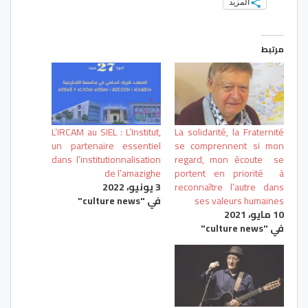
المزيد
مرتبط
L’IRCAM au SIEL : L’Institut,
La solidarité, la Fraternité
un partenaire essentiel
se comprennent si mon
dans l’institutionnalisation
regard, mon écoute se
de l’amazighe
portent en priorité à
reconnaître l’autre dans
3 يونيو، 2022
ses valeurs humaines
في "culture news"
10 مايو، 2021
في "culture news"