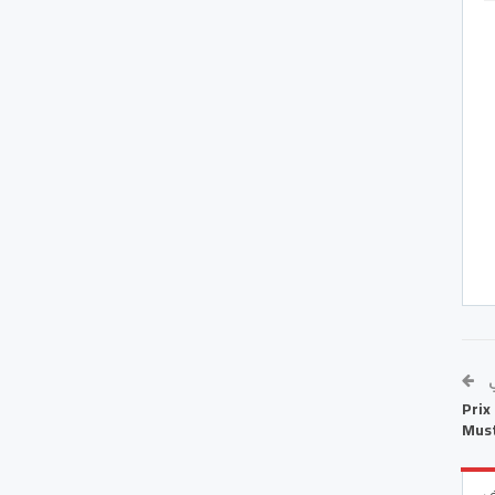
ي
Prix
Must