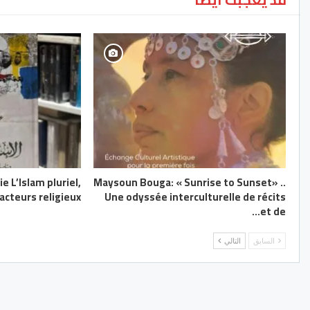
e L’Islam pluriel,
Maysoun Bouga: « Sunrise to Sunset» ..
cteurs religieux
Une odyssée interculturelle de récits
et de…
السابق
التالي