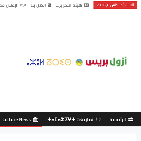
السبت, أغسطس 8, 2026
هيئة التحرير…
اتصل بنا
الإعلان مع
الرئيسية
تمازيغت ⵜⴰⵎⴰⵣⵉⵖⵜ
Culture News