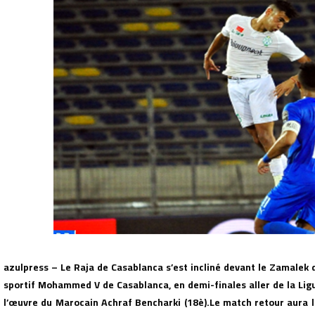
azulpress – Le Raja de Casablanca s’est incliné devant le Zamalek 
sportif Mohammed V de Casablanca, en demi-finales aller de la Lig
l’œuvre du Marocain Achraf Bencharki (18è).
Le match retour aura l