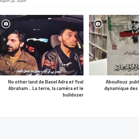
المزيد عن المؤل
No other land de Basel Adra et Yval
Aboullouz publi
Abraham .. La terre, la caméra et le
dynamique des a
bulldozer