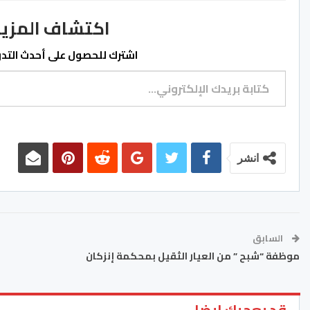
اكتشاف المزيد من ss.ma
اشترك للحصول على أحدث التدوي
كتابة بريدك الإلكتروني...
انشر
السابق
موظفة “شبح ” من العيار الثقيل بمحكمة إنزكان
قد يعجبك ايضا