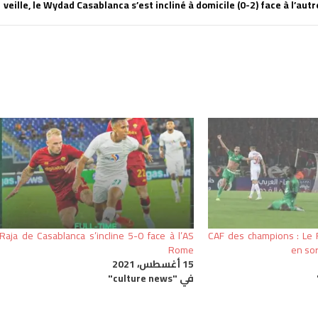
veille, le Wydad Casablanca s’est incliné à domicile (0-2) face à l’au
Raja de Casablanca s’incline 5-0 face à l’AS
CAF des champions : Le Ra
Rome
en so
15 أغسطس، 2021
في "culture news"