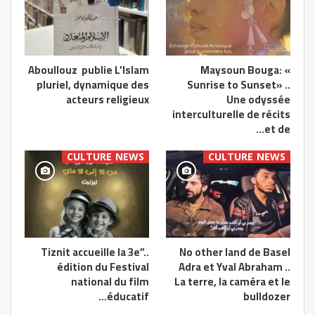
Aboullouz publie L’Islam
Maysoun Bouga: «
pluriel, dynamique des
Sunrise to Sunset» ..
acteurs religieux
Une odyssée
interculturelle de récits
et de…
CULTURE NEWS
CULTURE NEWS
..”Tiznit accueille la 3e
No other land de Basel
édition du Festival
Adra et Yval Abraham ..
national du film
La terre, la caméra et le
éducatif…
bulldozer