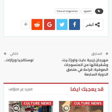
Cine et migration
agadit
انشر
السابق
التالي
مهرجان زربية ءايت واوزݣيت،
نوستالجيا ورزازات..
وشقيقاتها من المنسوجات
الصوفية: قراءة في ملصق
الدورة السابعة
قد يعجبك ايضا
المزيد عن المؤلف
CULTURE NEWS
CULTURE NEWS