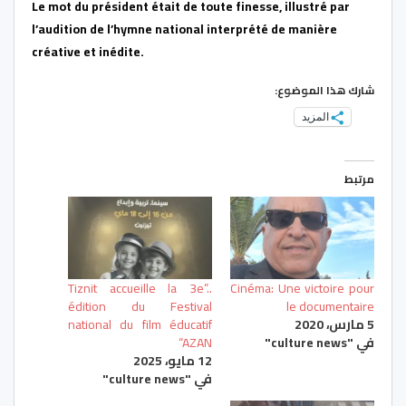
Le mot du président était de toute finesse, illustré par
l’audition de l’hymne national interprété de manière
créative et inédite.
شارك هذا الموضوع:
المزيد
مرتبط
..”Tiznit accueille la 3e
Cinéma: Une victoire pour
édition du Festival
le documentaire
5 مارس، 2020
national du film éducatif
في "culture news"
“AZAN
12 مايو، 2025
في "culture news"