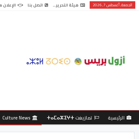
الجمعة, أغسطس 7, 2026
هيئة التحرير…
اتصل بنا
الإعلان م
الرئيسية
تمازيغت ⵜⴰⵎⴰⵣⵉⵖⵜ
Culture News