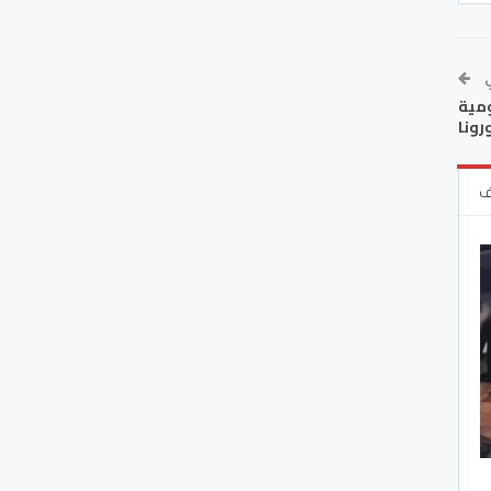
ي
ومية
رونا
ف