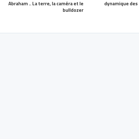
Abraham .. La terre, la caméra et le
dynamique des a
bulldozer