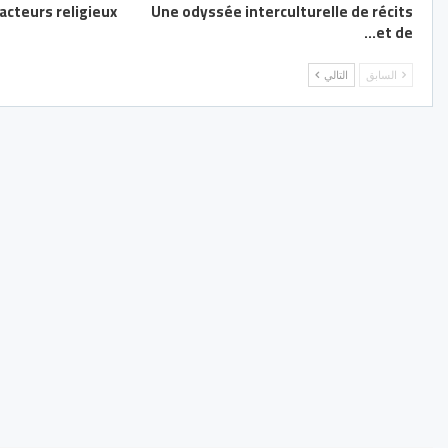
cteurs religieux
Une odyssée interculturelle de récits
et de…
السابق
التالي