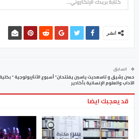
انشر
السابق
حسن رشيق و تاسعديت ياسين يفتتحان” أسبوع الأنثربولوجية ” بكلية
الآداب والعلوم الإنسانية بأكادير
قد يعجبك ايضا