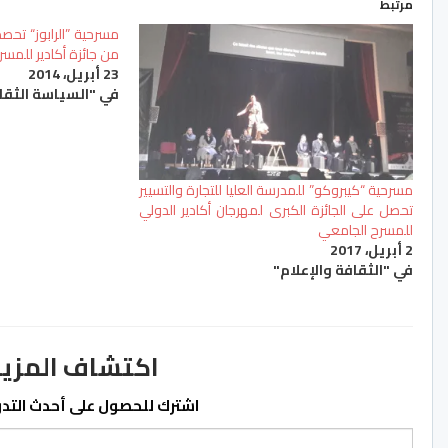
مرتبط
من جائزة أكادير للمسر
23 أبريل، 2014
في "السياسة الثقا
مسرحية “كيبروكو” للمدرسة العليا للتجارة والتسيير
تحصل على الجائزة الكبرى لمهرجان أكادير الدولي
للمسرح الجامعي
2 أبريل، 2017
في "الثقافة والإعلام"
اكتشاف المزيد من ss.ma
اشترك للحصول على أحدث التدوي
كتابة بريدك الإلكتروني...