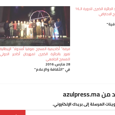
مسرحية ”الرابوز“ تحصد الجائزة الكبرى للدورة الـ16
ح الاحترافي
فية"
فرقة” أكاديمية المسرح صوفيا أمندولا” الإيطالية
تفوز بالجائزة الكبرى لمهرجان أكادير الدولي
للمسرح الجامعي
28 مارس، 2016
في "الثقافة والإعلام"
azulpre
نات المرسلة إلى بريدك الإلكتروني.