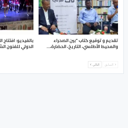
تقديم و توقيع كتاب “بين الصحراء
بالفيديو: افتتاح ا
والمحيط الأطلسي، التاريخ، الحضارة،…
الدولي للفنون الش
السابق
التالي