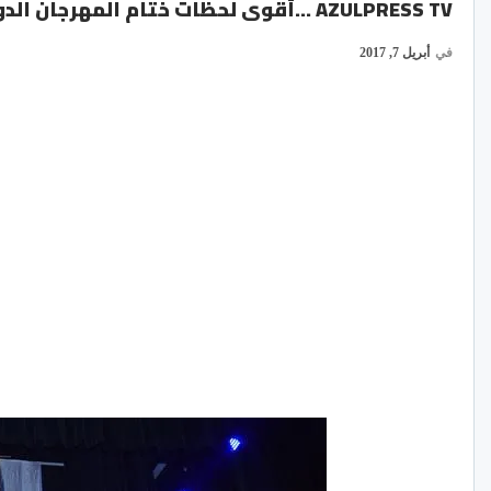
AZULPRESS TV …أقوى لحظات ختام المهرجان الدولي للمسرح الجامعي بأكادير
في
أبريل 7, 2017