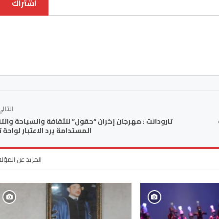
اشتراك
التال
تارودانت : مهرجان إكران “حقول” للثقافة والسياحة والت
المستدامة يرد الاعتبار لواحة 
المزيد عن المؤل