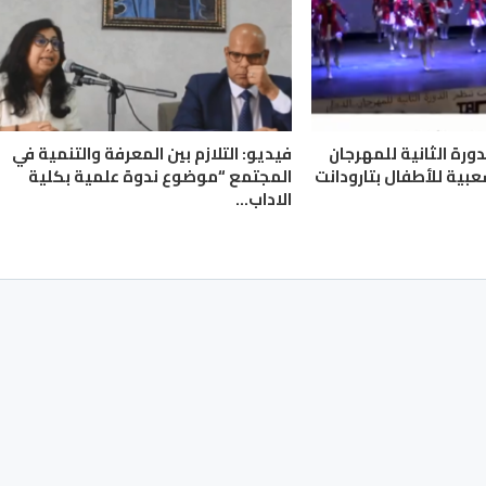
لدورة الثانية للمهرجان
فيديو: التلازم بين المعرفة والتنمية في
عبية للأطفال بتارودانت
المجتمع “موضوع ندوة علمية بكلية
الاداب…