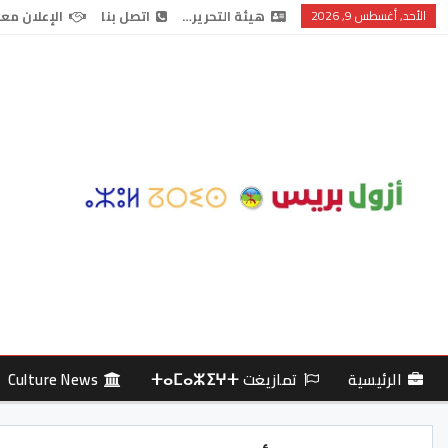
الأحد, أغسطس 9, 2026
هيئة التحرير…
اتصل بنا
الإعلان معن
الرئيسية
تمازيغت ⵜⴰⵎⴰⵣⵉⵖⵜ
Culture News