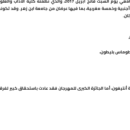
أسدل الستار على الدورة 22 لمهرجان أكادير الدولي للمسرح الجامعي يوم السبت فاتح أبريل 2017، والذي نظمته كلية الآداب وا
جنبية وخمسة مغربية، بما فيها عرضان من جامعة ابن زهر. وقد تكون
ان.
طوماس بليطون،
أنتيغون، أما الجائزة الكبرى للمهرجان فقد عادت باستحقاق كبير لفرق