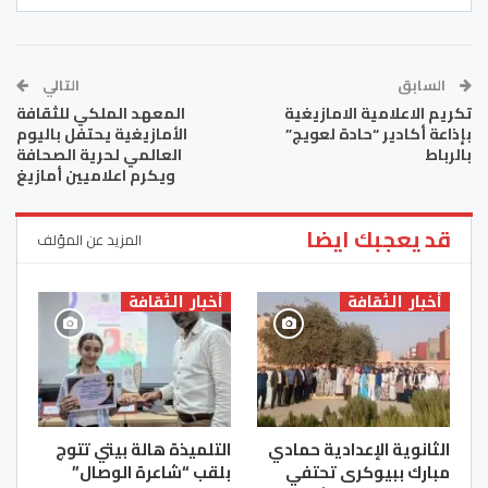
السابق
التالي
تكريم الاعلامية الامازيغية
المعهد الملكي للثقافة
بإذاعة أكادير “حادة لعويج”
الأمازيغية يحتفل باليوم
بالرباط
العالمي لحرية الصحافة
ويكرم اعلاميين أمازيغ
قد يعجبك ايضا
المزيد عن المؤلف
أخبار الثقافة
أخبار الثقافة
الثانوية الإعدادية حمادي
التلميذة هالة بيتي تتوج
مبارك ببيوكرى تحتفي
بلقب “شاعرة الوصال”