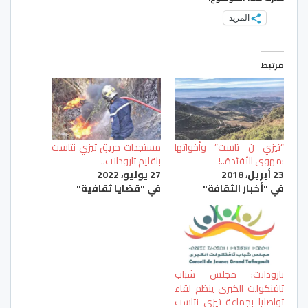
المزيد
مرتبط
“تيزي ن تاست” وأخواتها
مستجدات حريق تيزي نتاست
:مهوى الأفئدة..!
باقليم تارودانت..
23 أبريل، 2018
27 يوليو، 2022
في "أخبار الثقافة"
في "قضايا ثقافية"
تارودانت: مجلس شباب
تافنكولت الكبرى ينظم لقاء
تواصليا بجماعة تيزي نتاست