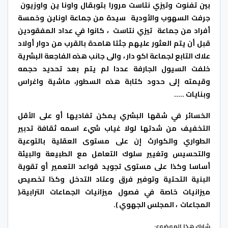
بين تفنوت وتيزي نتاست مرورا بتوبقال واونا ين واوزيون
جرفت السهوب والأودية سيدة من جماعة اوناين وخمسة
أفراد من جماعة تيزي نتاست ، كانوا في عداد المفقودين
قبل أن يتم العثور عليهم جثتا هامدة بالقرب من دوار أولاد
علاك التابع لجماعة اكو دار ، والى جانب هذه الفاجعة البشرية
خلفت السيول الجارفة عددا لم يتم بعد تحديد حجمه
وقيمته إلى حدود كتابة هذه السطور، ماشية واغراس
وبنايات …..
الخسائر في شقها البشري يمكن تفاديها أو على الأقل
التخفيف من شدتها لولا غياب شيء اسمه ثقافة تدبير
الطواري والكوارث إن على مستوى العقلية بالتوعية
والتحسيس وتغيير سلوك التعامل مع الطبيعة والبيئة
أساسا وكذا على مستوى تجويد قواعد التعمير أو تقوية
البنية التحتية وتوفير فرق وعتاد التدخل وكذا تخصيص
ميزانيات خاصة في فصول ميزانيات الجماعات الترابية،
(
المجاعات ، المجلس الجهوي ).
شارك هذا الموضوع: