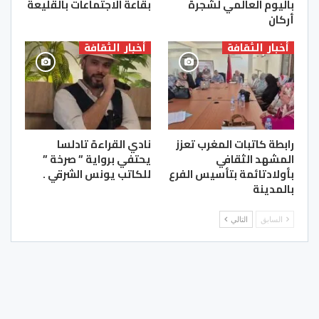
باليوم العالمي لشجرة
بقاعة الاجتماعات بالقليعة
أركان
أخبار الثقافة
أخبار الثقافة
رابطة كاتبات المغرب تعزز
نادي القراءة تادلسا
المشهد الثقافي
يحتفي برواية ” صرخة ”
بأولادتائمة بتأسيس الفرع
للكاتب يونس الشرقي .
بالمدينة
السابق
التالي