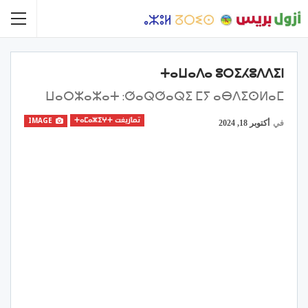
ⵜⴰⵡⴰⴷⴰ ⵓⵔⵉⵃⵓⴷⴷⵉⵏ
ⵡⴰⵔⵣⴰⵣⴰⵜ :ⵚⴰⵕⵚⴰⵕⵉ ⵎⵢ ⴰⴱⴷⵉⵙⵍⴰⵎ
تمازيغت ⵜⴰⵎⴰⵣⵉⵖⵜ
IMAGE
في
أكتوبر 18, 2024