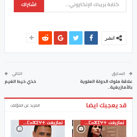
اشتراك
انشر
السابق
التالي
علاقة ملوك الدولة العلوية
خذي خيط الغيم
بالأمازيغية..
قد يعجبك ايضا
المزيد عن المؤلف
تمازيغت ⵜⴰⵎⴰⵣⵉⵖⵜ
تمازيغت ⵜⴰⵎⴰⵣⵉⵖⵜ