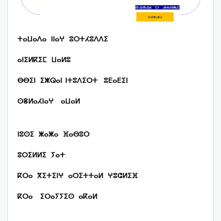
ⵜⴰⵡⴰⴷⴰ
ⵏⵏⴰⵖ
ⵓⵔⵜⵃⵓⴷⴷⵉ
ⴰⵏⵉⵍⴽⵉⵎ
ⵡⴰⵍⵓ
ⴱⴱⵉⵏ
ⵉⵥⵕⴰⵏ
ⵏⵜⵓⴷⵉⵔⵜ
ⵓⴹⴰⴹⵉⵏ
ⵙⴻⵍⴰⵃⵏⴰⵖ
ⴰⵡⴰⵍ
ⵏⵓⵙⵉ
ⵥⴰⵥⴰ
ⴼⴰⴱⵓⵔ
ⵓⵔⵉⵍⵍⵉ
ⵢⴰⵜ
ⴽⵔⴰ
ⴳⵉⵜⵉⵏⵖ
ⴰⵔⵉⵜⵜⴰⵍ
ⵖⵓⵛⵍⵉⴼ
ⴽⵔⴰ
ⵉⵔⴰⵢⵢⵉⵙ
ⴰⴽⴰⵍ