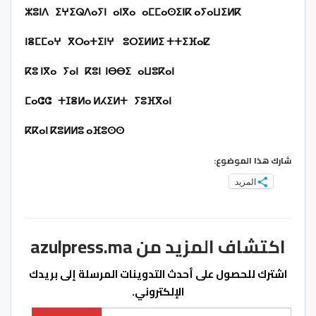
ⵣⵓⵏⴷ
ⵉⵖⵉⵕⴷⴰⵢⵏ
ⴰⵏⴳⴰ
ⴰⵎⵎⴰⵙⵉⵏⴽ
ⴰⵢⴰⵡⵉⵍⴽ
ⵏⴻⵎⵎⴰⵖ
ⴳⵔⴰⵜⵉⵏⵖ
ⵓⵔⵉⵍⵍⵉ
ⵜⵜⵉⴼⴰⵇ
ⴽⵓ
ⵏⴳⴰ
ⵢⴰⵏ
ⴽⵓⵏ
ⵏⴱⴱⵉ
ⴰⵡⵓⴽⴰⵏ
ⵎⴰⵛⵛ
ⵜⵊⴻⵍⴰ
ⵍⵃⵉⵍⵜ
ⵢⵓⴼⴳⴰⵏ
ⴽⴽⴰⵏ
ⴽⵓⵍⵍⵓ
ⴰⴼⵓⵙⵙ
شارك هذا الموضوع:
المزيد
اكتشاف المزيد من azulpress.ma
اشترك للحصول على أحدث التدوينات المرسلة إلى بريدك
الإلكتروني.
كتابة بريدك الإلكتروني...