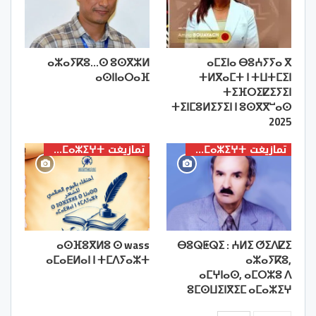
ⴰⵣⴰⵢⴽⵓ…ⵙ ⵓⵙⴳⵣⵍ
ⴰⵎⵉⵏⴰ ⴱⵓⵄⵢⵢⴰ ⴳ
ⴰⵙⵏⵏⴰⵔⴰⴼ
ⵜⵍⴳⴰⵎⵜ ⵏ ⵜⵡⵜⵎⵉⵏ
ⵜⵉⴼⵔⵉⵇⵉⵢⵉⵏ
ⵜⵉⵏⵎⵓⵍⵉⵢⵉⵏ ⵏ ⵓⵙⴳⴳⵯⴰⵙ
2025
تمازيغت ⵜⴰⵎⴰⵣⵉⵖⵜ
تمازيغت ⵜⴰⵎⴰⵣⵉⵖⵜ
ⴰⵙⴼⵓⴳⵍⵓ ⵙ wass
ⴱⵓⵕⵟⵕⵉ : ⵄⵍⵉ ⵚⵉⴷⵇⵉ
ⴰⵎⴰⴹⵍⴰⵏ ⵏ ⵜⵎⴷⵢⴰⵣⵜ
ⴰⵣⴰⵢⴽⵓ,
ⴰⵎⵖⵏⴰⵙ, ⴰⵎⵔⵣⵓ ⴷ
ⵓⵎⵙⵡⵉⵏⴳⵉⵎ ⴰⵎⴰⵣⵉⵖ