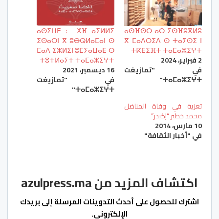
ⴰⵙⵉⵡⴹ : ⵅⴼ ⴰⵢⵍⵍⵉ
ⴰⵙⴼⵙⵔ ⴰⵔ ⵉⵙⴼⵓⴳⵍⵓ
ⵉⵙⴰⵔⵏ ⴳ ⵓⴱⵕⵍⴰⵎⴰⵏ ⵙ
ⴳ ⵎⴰⴷⵔⵉⴷ ⵙ ⵜⴰⵢⵙⵉ ⵏ
ⵎⴰⴷ ⵉⵥⵍⵉⵏ ⵓⵎⵢⴰⵡⴰⴹ ⵙ
ⵜⴽⴹⵉⴼⵜ ⵜⴰⵎⴰⵣⵉⵖⵜ
2 فبراير، 2024
ⵜⵓⵜⵍⴰⵢⵜ ⵜⴰⵎⴰⵣⵉⵖⵜ
في "تمازيغت
16 ديسمبر، 2021
ⵜⴰⵎⴰⵣⵉⵖⵜ"
في "تمازيغت
ⵜⴰⵎⴰⵣⵉⵖⵜ"
تعزية في وفاة المناضل
محمد خطير “إكيدر” ‎‎‎‎
10 مارس، 2014
في "أخبار الثقافة"
اكتشاف المزيد من azulpress.ma
اشترك للحصول على أحدث التدوينات المرسلة إلى بريدك
الإلكتروني.