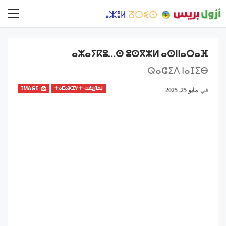
ⴰⵣⴰⵢⴽⵓ…ⵙ ⵓⵙⴳⵣⵍ ⴰⵙⵏⵏⴰⵔⴰⴼ
ⵕⴰⵛⵉⴷ ⵏⴰⵊⵉⴱ
تمازيغت ⵜⴰⵎⴰⵣⵉⵖⵜ
IMAGE
في
مايو 25, 2025