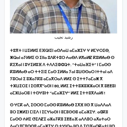
رشيد نجيب
ⵜⵓⴳⵜ ⵏ ⵡⵉⵍⵍⵉ ⴹⴼⵕⵏⵉⵏ ⴰⵙⴷⴰⵡ ⴰⵎⴰⵣⵉⵖ ⵖ ⵍⵎⵖⵔⵉⴱ,
ⵥⵕⴰⵏ ⴰⵢⵍⵍⵉ ⵙ ⵉⵏⵏⴰ ⵓⴷⴽⵜⵓⵔ ⵄⴰⴱⴷ ⵍⵅⴰⵍⵇ ⴽⵓⵍⵍⴰⴱ ⵙ
ⴽⵉⴳⴰⵏ ⵏ ⵓⵖⵉⵍⵓⴼ ⴷ ⵜⴷⴷⵉⵀⵛⵕⵜ. “ⵜⴰⵡⴰⴼⵉⵜ” ⵏ ⵎⴰⵙⵙ
ⴽⵓⵍⵍⴰⴱ ⴰⵔ ⵜⵜⵉⵏⵉ ⵎⴰⵙ ⵉⵍⵍⴰ ⵢⴰⵏ ⵓⵡⵙⵙⴰⵔ ⵏⵜⵜⴰⵏ ⴰⴷ
ⵢⵓⵔⴰⵏ ⵉ ⵓⵣⴰⵢⴽⵓ ⴰⵎⴰⴳⵔⴰⴷ ⵍⵍⵉ ⵙ ⵉⵜⵜⵢⴰⵎⴰⵥ ⴳ
ⵜⵣⵡⵉⵔⵉ ⵏ ⵉⵙⴳⴳⵯⴰⵙⵏ ⵏ 80, ⵍⵍⵉ ⵉⵜⵜⵓⵣⵓⵣⵣⴰⵔⵏ ⴳ ⵓⵟⵟⵓⵏ
ⴰⵎⵣⵡⴰⵔⵓ ⵏ ⵜⵙⵖⵓⵏⵜ “ⴰⵎⴰⵣⵉⵖ” ⵍⵍⵉ ⵉⵜⵜⵓⴳⴷⴰⵍⵏ !
ⵙ ⵖⵎⴽ ⴰⴷ, ⵉⵙⵔⵙ ⵎⴰⵙⵙ ⴽⵓⵍⵍⴰⴱ ⵉⵅⴼ ⵏⵏⵙ ⴳ ⵡⴰⴷⴷⴰⴷ
ⵓⵔ ⵉⵥⵍⵉⵏ ⵎⵏⵉⴷ ⵏ ⵉⵎⵖⵏⴰⵙⵏ ⵏ ⵓⵎⵓⵙⵙⵓ ⴰⵎⴰⵣⵉⵖ. ⴰⵛⴽⵓ
ⵎⴰⵙⵙ ⵄⵍⵉ ⵚⵉⴷⵇⵉ ⴰⵣⴰⵢⴽⵓ ⵉⵟⵟⴰⴼ ⴰⴷⴷⵓⵔ ⴰⵅⴰⵜⴰⵔ
ⴷⴰⵔ ⵓⵎⵓⵙⵙⵓ ⴰⵎⴰⵣⵉⵖ ⵙ ⵜⵖⵏⵙⴰ ⵏⵏⵙ ⴷ ⵉⵙⴼⴰⵙⴽⴰⵜⵏ ⵏⵏⵙ,