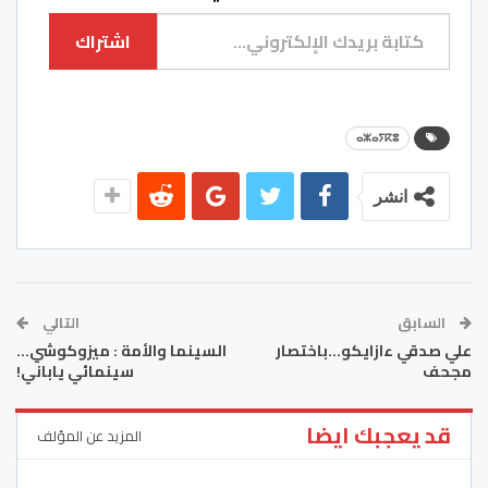
كتابة بريدك الإلكتروني...
اشتراك
ⴰⵣⴰⵢⴽⵓ
انشر
السابق
التالي
علي صدقي ءازايكو…باختصار
السينما والأمة : ميزوكوشي…
مجحف
سينمائي ياباني!
قد يعجبك ايضا
المزيد عن المؤلف