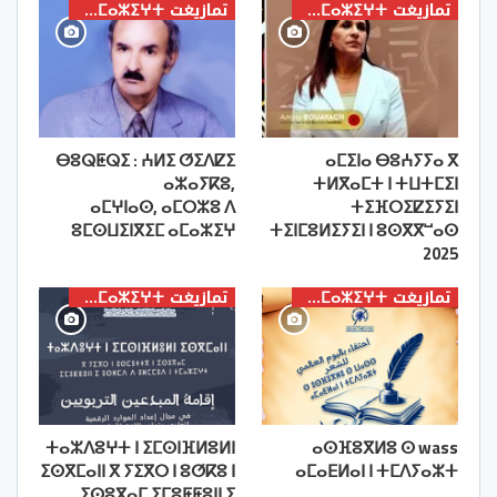
تمازيغت ⵜⴰⵎⴰⵣⵉⵖⵜ
تمازيغت ⵜⴰⵎⴰⵣⵉⵖⵜ
ⴱⵓⵕⵟⵕⵉ : ⵄⵍⵉ ⵚⵉⴷⵇⵉ
ⴰⵎⵉⵏⴰ ⴱⵓⵄⵢⵢⴰ ⴳ
ⴰⵣⴰⵢⴽⵓ,
ⵜⵍⴳⴰⵎⵜ ⵏ ⵜⵡⵜⵎⵉⵏ
ⴰⵎⵖⵏⴰⵙ, ⴰⵎⵔⵣⵓ ⴷ
ⵜⵉⴼⵔⵉⵇⵉⵢⵉⵏ
ⵓⵎⵙⵡⵉⵏⴳⵉⵎ ⴰⵎⴰⵣⵉⵖ
ⵜⵉⵏⵎⵓⵍⵉⵢⵉⵏ ⵏ ⵓⵙⴳⴳⵯⴰⵙ
2025
تمازيغت ⵜⴰⵎⴰⵣⵉⵖⵜ
تمازيغت ⵜⴰⵎⴰⵣⵉⵖⵜ
ⵜⴰⵣⴷⵓⵖⵜ ⵏ ⵉⵎⵙⵏⴼⵍⵓⵍⵏ
ⴰⵙⴼⵓⴳⵍⵓ ⵙ wass
ⵉⵙⴳⵎⴰⵏⵏ ⴳ ⵢⵉⴳⵔ ⵏ ⵓⵚⴽⵓ ⵏ
ⴰⵎⴰⴹⵍⴰⵏ ⵏ ⵜⵎⴷⵢⴰⵣⵜ
ⵉⵙⵓⴳⴰⵎ ⵉⵎⵓⵟⵟⵓⵏⵏ ⵉ