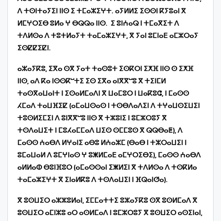
ⴷ ⵜⵙⵏⵜⴰⵢⵉⵏ ⵏⵏⵙ ⵉ ⵜⵎⴰⵣⵉⵖⵜ. ⴰⵢⵍⵍⵉ ⵉⵙⵙⵏ ⴽⵢⵓⴰⵏ ⴳ
ⵍⵎⵖⵔⵉⴱ ⵓⵍⴰ ⵖ ⴱⵕⵕⴰ ⵏⵏⵙ. ⵉ ⵓⵏⵄⴰⵕ ⵏ ⵜⵎⴰⴳⵉⵜ ⴷ
ⵜⴷⵍⵙⴰ ⴷ ⵜⵓⵜⵍⴰⵢⵜ ⵜⴰⵎⴰⵣⵉⵖⵜ, ⴳ ⵢⴰⵏ ⵓⵎⵏⴰⴹ ⴰⵎⵣⵔⴰⵢ
ⵉⵙⵇⵇⵉⵇⵏ.
ⴰⵣⴰⵢⴽⵓ, ⵉⴳⴰ ⵙⴳ ⵢⴰⵜ ⵜⴰⵙⵓⵜ ⵉⵙⴽⵔⵏ ⵉⵅⴼ ⵏⵏⵙ ⵙ ⵉⵅⴼ
ⵏⵏⵙ, ⴰⴷ ⴽⴰ ⵏⵙⵙⴽⵯⵜⵉ ⵉⵙ ⵉⴳⴰ ⴰⵏⴳⴳⵯⵓ ⴳ ⵜⵉⵏⵎⵍ
ⵜⴰⵙⴳⴰⵡⴰⵏⵜ ⵏ ⵉⵙⴰⵍⵎⴰⴷⵏ ⴳ ⵡⴰⵎⵓⵔ ⵏ ⵡⴰⴽⵓⵛ, ⵏ ⵎⴰⵙⵙ
ⵃⵎⴰⴷ ⵜⴰⵡⴼⵉⵇ (ⴰⵎⴰⵡⵙⴰⵙ ⵏ ⵜⵙⴱⴷⴰⴷⵉⵏ ⴷ ⵜⵖⴰⵡⵙⵉⵡⵉⵏ
ⵜⵓⵙⵍⵉⵎⵉⵏ ⴷ ⵓⵏⴳⴳⵯⵓ ⵏⵏⵙ ⴳ ⵜⵣⵓⵏⵉ ⵏ ⵓⵎⵣⵔⵓⵢ ⴳ
ⵜⵙⴷⴰⵡⵉⵜ ⵏ ⵎⵓⵃⴰⵎⵎⴰⴷ ⵡⵉⵙ ⵙⵎⵎⵓⵙ ⴳ ⵕⵕⴱⴰⵟ), ⴷ
ⵎⴰⵙⵙ ⵄⴰⴱⴷ ⵍⵖⴰⵏⵉ ⴰⴱⵓ ⵍⵄⴰⵣⵎ (ⴱⴰⴱ ⵏ ⵜⵣⵔⴰⵡⵉⵏ ⵏ
ⵓⵎⴰⵡⴰⵍ ⴷ ⵓⵎⵖⵏⴰⵙ ⵖ ⵓⵥⵍⵎⴰⴹ ⴰⵎⵖⵔⵉⴱⵉ), ⵎⴰⵙⵙ ⵄⴰⴱⴷ
ⴰⵍⵍⴰⵀ ⴱⵓⵏⴼⵓⵔ (ⴰⵎⴰⵙⵙⴰⵏ ⵉⵥⵍⵉⵏ ⴳ ⵜⴷⵍⵙⴰ ⴷ ⵜⵙⴽⵍⴰ
ⵜⴰⵎⴰⵣⵉⵖⵜ ⴳ ⵉⵏⴰⵍⴽⵓ ⴷ ⵜⵙⴷⴰⵡⵉⵏ ⵏ ⴼⵕⴰⵏⵚⴰ).
ⴳ ⵓⵙⵡⵉⵔ ⴰⵣⵣⵓⵍⴰⵏ, ⵉⵎⵎⴰⵜⵜⵉ ⵓⵣⴰⵢⴽⵓ ⵙⴳ ⵓⵙⵍⵎⴰⴷ ⴳ
ⵓⵙⵡⵉⵔ ⴰⵎⵏⵣⵓ ⴰⵔ ⴰⵙⵍⵎⴰⴷ ⵏ ⵓⵎⵣⵔⵓⵢ ⴳ ⵓⵙⵡⵉⵔ ⴰⵙⵉⵏⴰⵏ,