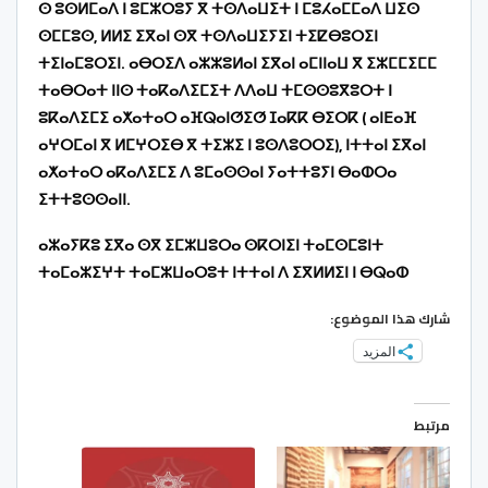
ⵙ ⵓⵙⵍⵎⴰⴷ ⵏ ⵓⵎⵣⵔⵓⵢ ⴳ ⵜⵙⴷⴰⵡⵉⵜ ⵏ ⵎⵓⵃⴰⵎⵎⴰⴷ ⵡⵉⵙ
ⵙⵎⵎⵓⵙ, ⵍⵍⵉ ⵉⴳⴰⵏ ⵙⴳ ⵜⵙⴷⴰⵡⵉⵢⵉⵏ ⵜⵉⵇⴱⵓⵔⵉⵏ
ⵜⵉⵏⴰⵎⵓⵔⵉⵏ. ⴰⴱⵔⵉⴷ ⴰⵣⵣⵓⵍⴰⵏ ⵉⴳⴰⵏ ⴰⵎⵏⵏⴰⵡ ⴳ ⵉⵣⵎⵎⵉⵎⵎ
ⵜⴰⴱⵔⴰⵜ ⵏⵏⵙ ⵜⴰⴽⴰⴷⵉⵎⵉⵜ ⴷⴷⴰⵡ ⵜⵎⵙⵙⵓⴳⵓⵔⵜ ⵏ
ⵓⴽⴰⴷⵉⵎⵉ ⴰⵅⴰⵜⴰⵔ ⴰⴼⵕⴰⵏⵚⵉⵚ ⵊⴰⴽⴽ ⴱⵉⵔⴽ ( ⴰⵏⴹⴰⴼ
ⴰⵖⵔⵎⴰⵏ ⴳ ⵍⵎⵖⵔⵉⴱ ⴳ ⵜⵉⵣⵉ ⵏ ⵓⵙⴷⵓⵔⵔⵉ), ⵏⵜⵜⴰⵏ ⵉⴳⴰⵏ
ⴰⵅⴰⵜⴰⵔ ⴰⴽⴰⴷⵉⵎⵉ ⴷ ⵓⵎⴰⵙⵙⴰⵏ ⵢⴰⵜⵜⵓⵢⵏ ⴱⴰⵀⵔⴰ
ⵉⵜⵜⵓⵙⵙⴰⵏⵏ.
ⴰⵣⴰⵢⴽⵓ ⵉⴳⴰ ⵙⴳ ⵉⵎⵣⵡⵓⵔⴰ ⵙⴽⵔⵏⵉⵏ ⵜⴰⵎⵙⵎⵓⵏⵜ
ⵜⴰⵎⴰⵣⵉⵖⵜ ⵜⴰⵎⵣⵡⴰⵔⵓⵜ ⵏⵜⵜⴰⵏ ⴷ ⵉⴳⵍⵍⵉⵏ ⵏ ⴱⵕⴰⵀ
شارك هذا الموضوع:
المزيد
مرتبط