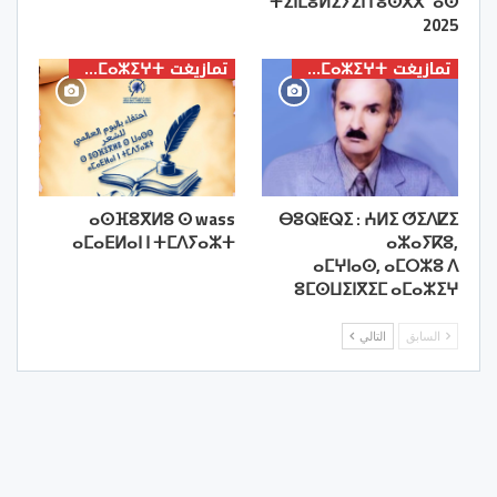
ⵜⵉⵏⵎⵓⵍⵉⵢⵉⵏ ⵏ ⵓⵙⴳⴳⵯⴰⵙ
2025
تمازيغت ⵜⴰⵎⴰⵣⵉⵖⵜ
تمازيغت ⵜⴰⵎⴰⵣⵉⵖⵜ
ⴰⵙⴼⵓⴳⵍⵓ ⵙ wass
ⴱⵓⵕⵟⵕⵉ : ⵄⵍⵉ ⵚⵉⴷⵇⵉ
ⴰⵎⴰⴹⵍⴰⵏ ⵏ ⵜⵎⴷⵢⴰⵣⵜ
ⴰⵣⴰⵢⴽⵓ,
ⴰⵎⵖⵏⴰⵙ, ⴰⵎⵔⵣⵓ ⴷ
ⵓⵎⵙⵡⵉⵏⴳⵉⵎ ⴰⵎⴰⵣⵉⵖ
السابق
التالي