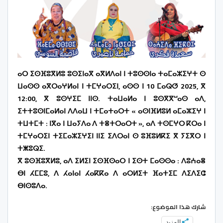
ⴰⵔ ⵉⵙⴼⵓⴳⵍⵓ ⵓⵙⵉⵏⴰⴳ ⴰⴳⵍⴷⴰⵏ ⵏ ⵜⵓⵙⵙⵏⴰ ⵜⴰⵎⴰⵣⵉⵖⵜ ⵙ
ⵡⴰⵙⵙ ⴰⴳⵔⴰⵖⵍⴰⵏ ⵏ ⵜⵎⵖⴰⵔⵉⵏ, ⴰⵙⵙ ⵏ 10 ⵎⴰⵕⵚ 2025, ⴳ
12:00, ⴳ ⵓⵙⵖⵉⵎ ⵏⵏⵙ. ⵜⴰⵡⴰⵍⴰ ⵏ ⵓⵙⴳⴳⵯⴰⵙ ⴰⴷ,
ⵉⵜⵜⵓⵙⵏⵎⴰⵍⴰⵏ ⴷⴷⴰⵡ ⵏ ⵜⵎⴰⵜⴰⵔⵜ «
ⴰⵙⵏⴼⵍⵓⵍ ⴰⵎⴰⵣⵉⵖ ⵏ
ⵜⵡⵜⵎⵜ : ⵏⴳⴰ ⵏ ⵡⴰⵢⴷⴰ ⴷ ⵜⴻⵜⵔⴰⵔⵜ
», ⴰⴷ ⵜⵙⵎⵖⵔ ⴽⵔⴰ ⵏ
ⵜⵎⵖⴰⵔⵉⵏ ⵜⵉⵎⴰⵣⵉⵖⵉⵏ ⵏⵏⵉ ⵉⴷⵔⴰⵏ ⵙ ⵓⴼⵓⵍⴽⵉ ⴳ ⵢⵉⴳⵔ ⵏ
ⵜⵥⵓⵕⵉ.
ⴳ ⵓⵙⴼⵓⴳⵍⵓ, ⴰⴷ ⵉⵍⵉⵏ ⵉⵙⴼⵙⴰⵔ ⵏ ⵉⵙⵜ ⵎⴰⵙⵙⴰ : ⴷⵓⵄⴰⴻ
ⴱⵏ ⵃⵎⵎⵓ, ⴷ ⵃⴰⵏⴰⵏ ⵃⴰⴽⴽⴰ ⴷ ⴰⵔⵍⵉⵜ ⴼⴰⵜⵉⵎ ⴷⵉⴷⵉⵛ
ⴱⵏⵙⵓⴷⴰ.
شارك هذا الموضوع:
المزيد