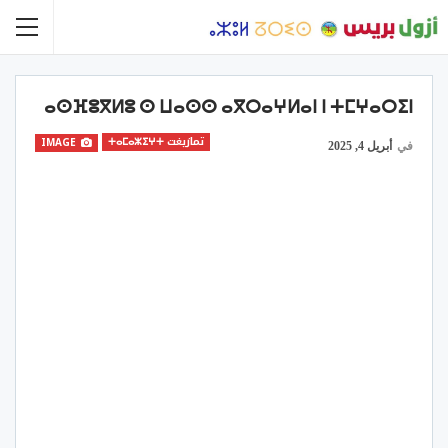
ⴰⵙⴼⵓⴳⵍⵓ ⵙ ⵡⴰⵙⵙ ⴰⴳⵔⴰⵖⵍⴰⵏ ⵏ ⵜⵎⵖⴰⵔⵉⵏ
تمازيغت ⵜⴰⵎⴰⵣⵉⵖⵜ
IMAGE
في
أبريل 4, 2025