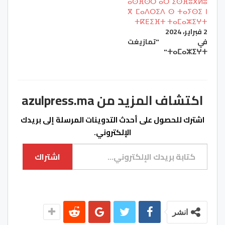
ⴰⵙⴼⵙⵔ ⴰⵔ ⵉⵙⴼⵓⴳⵍⵓ
ⴳ ⵎⴰⴷⵔⵉⴷ ⵙ ⵜⴰⵢⵙⵉ ⵏ
ⵜⴽⴹⵉⴼⵜ ⵜⴰⵎⴰⵣⵉⵖⵜ
2 فبراير، 2024
في "تمازيغت
ⵜⴰⵎⴰⵣⵉⵖⵜ"
اكتشاف المزيد من azulpress.ma
اشترك للحصول على أحدث التدوينات المرسلة إلى بريدك
الإلكتروني.
كتابة بريدك الإلكتروني...
اشتراك
انشر