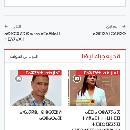
السابق
التالي
ⴰⵙⴼⵓⴳⵍⵓ ⵙ wass ⴰⵎⴰⴹⵍⴰⵏ ⵏ
ⴰⵙⵎⵏⵉⴷ ⵏ ⵓⴷⵍⵉⵙ
ⵜⵎⴷⵢⴰⵣⵜ
قد يعجبك ايضا
المزيد عن المؤلف
تمازيغت ⵜⴰⵎⴰⵣⵉⵖⵜ
تمازيغت ⵜⴰⵎⴰⵣⵉⵖⵜ
ⴰⵣⴰⵢⴽⵓ…ⵙ ⵓⵙⴳⵣⵍ
ⴰⵎⵉⵏⴰ ⴱⵓⵄⵢⵢⴰ ⴳ
ⴰⵙⵏⵏⴰⵔⴰⴼ
ⵜⵍⴳⴰⵎⵜ ⵏ ⵜⵡⵜⵎⵉⵏ
ⵜⵉⴼⵔⵉⵇⵉⵢⵉⵏ