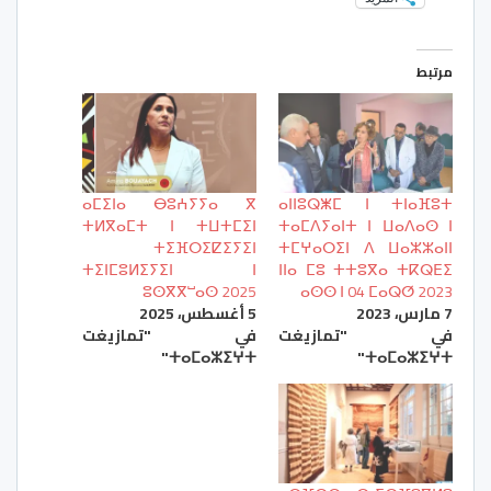
مرتبط
ⴰⵎⵉⵏⴰ ⴱⵓⵄⵢⵢⴰ ⴳ
ⴰⵏⵏⵓⵕⵥⵎ ⵏ ⵜⵏⴰⴼⵓⵜ
ⵜⵍⴳⴰⵎⵜ ⵏ ⵜⵡⵜⵎⵉⵏ
ⵜⴰⵎⴷⵢⴰⵏⵜ ⵏ ⵡⴰⴷⴰⵙ ⵏ
ⵜⵉⴼⵔⵉⵇⵉⵢⵉⵏ
ⵜⵎⵖⴰⵔⵉⵏ ⴷ ⵡⴰⵣⵣⴰⵏⵏ
ⵜⵉⵏⵎⵓⵍⵉⵢⵉⵏ ⵏ
ⵏⵏⴰ ⵎⵓ ⵜⵜⵓⴳⴰ ⵜⴽⵕⴹⵉ
ⵓⵙⴳⴳⵯⴰⵙ 2025
ⴰⵙⵙ ⵏ 04 ⵎⴰⵕⵚ 2023
7 مارس، 2023
5 أغسطس، 2025
في "تمازيغت
في "تمازيغت
ⵜⴰⵎⴰⵣⵉⵖⵜ"
ⵜⴰⵎⴰⵣⵉⵖⵜ"