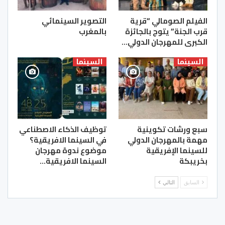
الفيلم الصومالي “قرية
التصوير السينمائي
قرب الجنة” يتوج بالجائزة
بالمغرب
الكبرى للمهرجان الدولي…
السينما
السينما
سبع ورشات تكوينية
توظيف الذكاء الاصطناعي
مهمة بالمهرجان الدولي
في السينما الافريقية؟
للسينما الإفريقية
موضوع ندوة مهرجان
بخريبكة
السينما الافريقية…
السابق
التالي