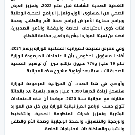
التغطية الصحية الشاملة قبل متم 2022، وتعزيز العرض
الصحي من المستوى الأول، وتعزيز البرامج الصحية الوطنية
وبرامج محاربة الأمراض (برامج صحة الأم والطفل، وصحة
فئات ذوي الاحتياجات الخاصة واليقظة والأمن الصحيين)،
فضلا عن تعبئة الموارد البشرية وتعزيز حكامة القطاع.
وفي معرض تقديمه للميزانية القطاعية للوزارة برسم 2021،
أفاد المسؤول الحكومي بأن الاعتمادات المرصودة للوزارة
تبلغ 19 مليار و774 مليون درهم، مبرزا أن توسيع التغطية
الصحية الأساسية يعد أولوية مشروع هذه الميزانية.
وأوضح، في هذا الصدد، أن الميزانية المرصودة للوزارة
ستسجل زيادة قدرها 1,090 مليار درهم، بنسبة 5,8 بالمائة
مقارنة مع ميزانية سنة 2020، موضحا أن هذه الاعتمادات
تتوزع حسب البرامج الميزانياتية للوزارة بين كل من الموارد
البشرية وتعزيز قدرات المنظومة الصحية، والتخطيط
والبرمجة والتنسيق، والصحة الإنجابية وصحة الأم والطفل
والشباب والساكنة ذات الاحتياجات الخاصة.