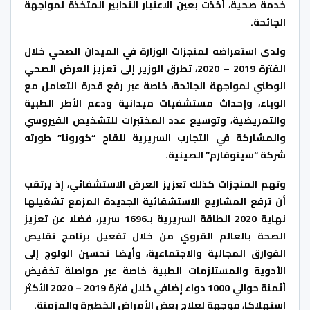
خدمة صحية، أخذت بعين الاعتبار التدابير المتخذة لمواجهة
الجائحة.
ولدى استعراضه لمنجزات الوزارة في الميدان الصحي خلال
الفترة 2019 – 2020، تطرق الوزير إلى تعزيز العرض الصحي
الوطني لمواجهة الجائحة، خاصة عبر رفع قدرة التعامل مع
الوباء، وإحداث مستشفيات ميدانية ودعم الأطر الطبية
والتمريضية، وتوسيع عدد المختبرات للتشخيص الفيروسي
والمشاركة في التجارب السريرية للقاح “كورونا” طورته
شركة “سينوفارم” الصينية.
وتهم المنجزات كذلك تعزيز العرض الاستشفائي، إذ يرتقب
أن ترفع المشاريع الاستشفائية الجديدة المزمع تشغيلها
نهاية 2020 الطاقة السريرية بـ1696 سرير، فضلا عن تعزيز
الصحة بالعالم القروي من خلال تفعيل برنامج تقليص
الفوارق المجالية والاجتماعية، وأيضا تحسين الولوج إلى
الأدوية والمستلزمات الطبية خاصة عبر مواصلة تخفيض
أثمنة حوالي 1000 دواء إضافي خلال فترة 2019 – 2020 الأكثر
استهلاكا، موجهة لعلاج بعض الأمراض الخطيرة والمزمنة.