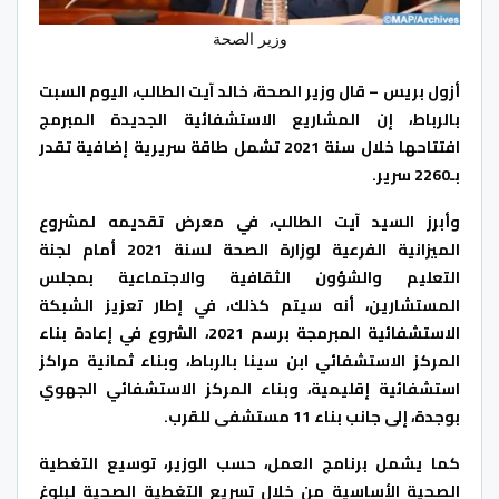
وزير الصحة
أزول بريس – قال وزير الصحة، خالد آيت الطالب، اليوم السبت
بالرباط، إن المشاريع الاستشفائية الجديدة المبرمج
افتتاحها خلال سنة 2021 تشمل طاقة سريرية إضافية تقدر
بـ2260 سرير.
وأبرز السيد آيت الطالب، في معرض تقديمه لمشروع
الميزانية الفرعية لوزارة الصحة لسنة 2021 أمام لجنة
التعليم والشؤون الثقافية والاجتماعية بمجلس
المستشارين، أنه سيتم كذلك، في إطار تعزيز الشبكة
الاستشفائية المبرمجة برسم 2021، الشروع في إعادة بناء
المركز الاستشفائي ابن سينا بالرباط، وبناء ثمانية مراكز
استشفائية إقليمية، وبناء المركز الاستشفائي الجهوي
بوجدة، إلى جانب بناء 11 مستشفى للقرب.
كما يشمل برنامج العمل، حسب الوزير، توسيع التغطية
الصحية الأساسية من خلال تسريع التغطية الصحية لبلوغ