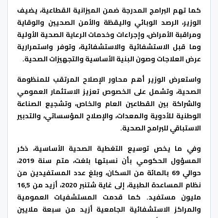
كما تهم البرامج المدرجة ضمن الميزانية القطاعية، يضيف
الوزير، الرصد الوبائي واليقظة والأمن الصحيين والوقاية
ومراقبة الأمراض، وإجراءات وخدمات الرعاية الصحية الأولية
وما قبل الاستشفائية والاستشفائية، وتوفر واستمرارية
عرض العلاجات وصون البنية الأساسية والتجهيزات الصحية.
واستعرض الوزير أهم محاور الإصلاح المرتقب للمنظومة
الصحية، وتشمل على الخصوص تعزيز الاستثمار العمومي
والشراكة بين القطاعين العام والخاص، وتشجيع الصناعة
الوطنية للأدوية والمعدات، والإصلاح المؤسساتي، والتدبير
الاستباقي للبرامج الصحية.
وفي ما يخص توسيع التغطية الصحية الأساسية، ذكر
المسؤول الحكومي بأن نسبتها بلغت، متم سنة 2019،
حوالي 69 بالمائة من السكان، وبلغ عدد المستفيدين من
نظام المساعدة الطبية، إلى غاية شتنبر 2020، أزيد من 16,5
مليون مستفيد. كما قدمت المستشفيات العمومية
والمراكز الاستشفائية الجامعية أزيد من سبعة ملايين