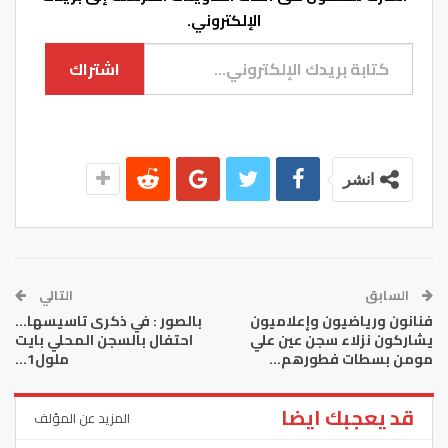
الإلكتروني.
كتابة بريدك الإلكتروني...
اشتراك
انشر
السابق
التالي
فنانون ورياضيون وإعلاميون
بالصور : في ذكرى تاسيسها…
يشاركون نزلاء سجن عين علي
احتفال بالسجن المحلي بايت
مومن بسطات فطورهم…
ملول1…
قد يعجبك ايضا
المزيد عن المؤلف