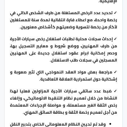
الإقليمية.
✓ تحديد عدد الرخص المستغلة من طرف الشخص الذاتي في
رخصة واحدة، مع اعطاء فترة انتقالية لمدة سنة للمستغلين
لأكثر من رخصة لتسوية وضعيتهم كأشخاص معنويين.
✓ إحداث سجلات محلية لطلبات استغلال رخص سيارات الأجرة
من طرف المهنيين، ووضع شروط و معايير التسجيل بها،
وحصر إمكانية ابرام عقود استغلال جديدة على المهنيين
المسجلين في سجلات طلب الاستغلال.
✓ مراجعة بعض مواد العقد النموذجي التي تثير صعوبة و
إشكالية حول استمرارية العلاقة التعاقدية.
✓ ضبط عدد سائقي سيارات الأجرة المزاولين فعليا لهذا
النشاط من خلال تعميم نظام التنقيط الاتوماتيكي، وإلغاء
رخص الثقة الغير مستعملة، و مواصلة الإجراءات المعتمدة
من أجل تعميم رخصة الثقة و بطاقة السائق المهني.
وقد تم تحيبن النظام المعلوماتي الخاص بتدبير النقل