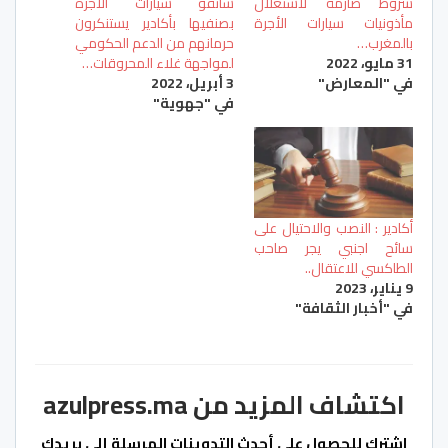
شروط صارمة لاستغلال
سائقو سيارات الأجرة
مأذونيات سيارات الأجرة
بصنفيها بأكادير يستنكرون
بالمغرب…
حرمانهم من الدعم الحكومي
31 مايو، 2022
لمواجهة غلاء المحروقات…
في "المعارض"
3 أبريل، 2022
في "جهوية"
أكادير : النصب والاحتيال على
سائح اجنبي يجر صاحب
الطاكسي للاعتقال..
9 يناير، 2023
في "أخبار الثقافة"
اكتشاف المزيد من azulpress.ma
اشترك للحصول على أحدث التدوينات المرسلة إلى بريدك