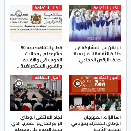
أخبار الثقافة
أخبار الثقافة
الإعلان عن المشاركة في
قطاع الثقافة: دعم 90
جائزة الثقافة الأمازيغية
مشروعا في مجالات
صنف الرقص الجماعي
الموسيقى والأغنية
والفنون الاستعراضية…
أخبار الثقافة
أخبار الثقافة
آسا الزاك: المهرجان
نجاح الملتقى الوطني
الوطني للصحراء يعود في
الرابع لأمازيغ المغرب الذي
نسخته الثانية
سلط الضوء على معضلة