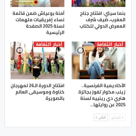
بنما سيتي: افتتاح جناح
آمنة بوعياش ضمن قائمة
المغرب، ضيف شرف
نساء إفريقيات ملهمات
المعرض الدولي للكتاب
لسنة 2025 الصفحة
الرئيسية
أخبار الثقافة
أخبار الثقافة
الأكاديمية الفرنسية..
افتتاح الدورة الـ26 لمهرجان
زينب مكوار تفوز بجائزة
كناوة وموسيقى العالم
هنري دي رينييه لسنة
بالصويرة
2025 عن روايتها…
السابق
التالي