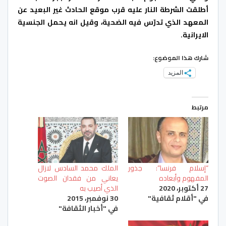
أطلقت الشرطة النار عليه قرب موقع الحادث غير البعيد عن
المعهد الذي تدرّس فيه الضحية، وقيل انه يحمل الجنسية
الايرانية.
شارك هذا الموضوع:
المزيد
مرتبط
“إسلام فرنسا”: جذور
الملك محمد السادس لازال
المفهوم وأبعاده
يعاني من فقدان الصوت
27 أكتوبر، 2020
الذي أصيب به
في "أقلام ثقافية"
30 نوفمبر، 2015
في "أخبار الثقافة"