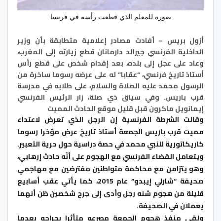
صورة للمعلم الذي قطعت رأسه في فرنسا
أزول بريس – أفادت مصادر إعلامية متطابقة بأن وزير
الداخلية الفرنسي جيرالد دارمانان قطع زيارته إلى المغرب،
وعاد على عجل إلى بلده، بعد إقدام شخص على قطع رأس
أستاذ تاريخ فرنسي، “عقابا” له على عرضه رسوما ساخرة من
الرسول محمد عليه الصلاة والسلام، على طلابه في مدرسة
قرب باريس. وفي سياق ذي صلة، زار الرئيس الفرنسي
إيمانويل ماكرون قبل قليل موقع الحادث المميت
وقالت الشرطة الفرنسية إن الرجل الذي تعرض لاعتداء
مميت قرب باريس الجمعة أستاذ تاريخ عرض مؤخرا رسوما
كاريكاتورية للنبي محمد في حصة دراسية حول حرية التعبير.
ويتعامل القضاء الفرنسي مع الهجوم على أنّه حادث إرهابي،
وهو يتزامن مع محاكمة متواطئين مفترضين مع مهاجمي
صحيفة “شارلي إيبدو” عام 2015، كما يأتي عقب أسابيع
قليلة من هجوم شنه رجل وأدى إلى جرح شخصين ظن أنهما
يعملان في الصحيفة.
ولقي منفذ هجوم الجمعة مصرعه متأثرا بجراحه بعدما