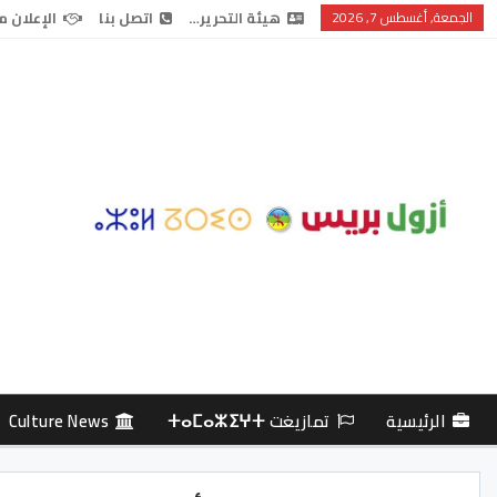
الجمعة, أغسطس 7, 2026
هيئة التحرير…
اتصل بنا
الإعلان م
الرئيسية
تمازيغت ⵜⴰⵎⴰⵣⵉⵖⵜ
Culture News