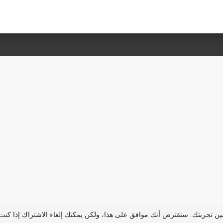
يئة التحرير…
اتصل بنا
الإعلان معنا
مت
سين تجربتك. سنفترض أنك موافق على هذا، ولكن يمكنك إلغاء الاشتراك إذا كن