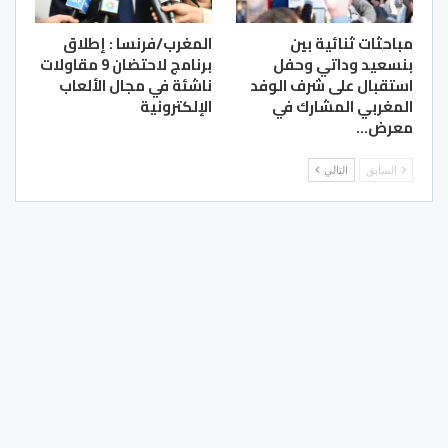
مباحثات ثنائية بين
المغرب/فرنسا : إطلاق
بنسعيد وداتي وحفل
برنامج لاحتضان 9 مقاولات
استقبال على شرف الوفد
ناشئة في مجال الألعاب
المغربي المشارك في
الإلكترونية
معرض…
السابق
التالي