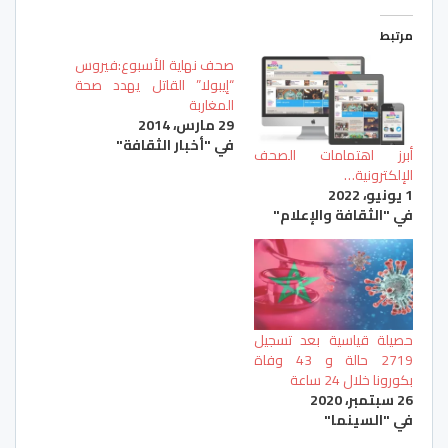
مرتبط
صحف نهاية الأسبوع:فيروس
“إيبولا” القاتل يهدد صحة
المغاربة
29 مارس، 2014
في "أخبار الثقافة"
أبرز اهتمامات الصحف
الإلكترونية…
1 يونيو، 2022
في "الثقافة والإعلام"
حصيلة قياسية بعد تسجيل
2719 حالة و 43 وفاة
بكورونا خلال 24 ساعة
26 سبتمبر، 2020
في "السينما"