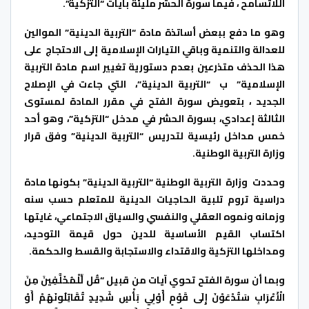
اللاتسامح ، فيما سورة الحشر مليئة بآيات “التزكية”.
وهو ما دفع ببعض أساتذة مادة “التربية الدينية” الموالين
للعدالة والتنمية وباقي التيارات الإسلامية إلى الاحتجاج على
هذا الحذف متذرعين بعدم دستورية تغيير اسم مادة التربية
الإسلامية” ب “التربية الدينية”، التي جاءت في الإصلاح
الجديد ، بتعويض سورة الفتح في مقرر المادة لمستوى
الثالثة إعدادي، بسورة الحشر في مدخل “التزكية”، وهو أحد
خمس مداخل رئيسية لتدريس “التربية الدينية” وفق قرار
وزارة التربية الوطنية.
وحددت وزارة التربية الوطنية “التربية الدينية” بكونها مادة
دراسية تروم تلبية الحاجيات الدينية للمتعلم حسب سنه
وزمانه ونموه العقلي والنفسي والسياق الاجتماعي، غايتها
اكتساب القيم الأساسية للدين حول قيمة التوحيد،
ومداخلها التزكية والاقتداء والاستجابة والقسط والحكمة.
وبما أن سورة الفتح تحوي آيات من قبيل “قُل لِّلْمُخَلَّفِينَ مِنَ
الْأَعْرَابِ سَتُدْعَوْنَ إِلَى قَوْمٍ أُوْلِي بَأْسٍ شَدِيدٍ تُقَاتِلُونَهُمْ أَوْ