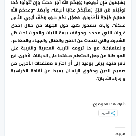
يُسْلِمُونَ فَإِن تُطِيعُوا يُؤْتِكُمُ اللَّهُ أَجْرًا حَسَنًا وَإِن تَتَوَلَّوْا كَمَا
تَوَلَّيْتُم مِّن قَبْلُ يُعَذِّبْكُمْ عَذَابًا أَلِيمًا”، وأيضا: “وَعَدَكُمُ اللَّهُ
مَغَانِمَ كَثِيرَةً تَأْخُذُونَهَا فَعَجَّلَ لَكُمْ هَذِهِ وَكَفَّ أَيْدِيَ النَّاسِ
عَنكُمْ”. وآيات تتمحور كلها حول الجهاد من خلال إحدى
غزوات النبي محمد، وموقف بيعة الثبات والموت تحت ظل
الشجرة، والتي تتحدث عن النفير والقتال والجهاد والمغانم ،
والمتعارضة مع ما ترومه التربية العصرية والتربية على
المواطنة من جعل المتعلم منفتحا على الديانات الأخرى، غير
نافر منها، يرقى بوعيه إلى أن احترام معتقدات الآخرين من
صميم الدين وحقوق الإنسان بعيدا عن ثقافة الكراهية
وازدراء الأديان”.
شارك هذا الموضوع:
المزيد
مرتبط