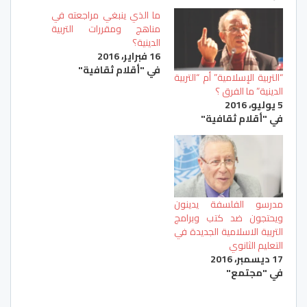
ما الذي ينبغي مراجعته في
مناهج ومقررات التربية
الدينية؟
16 فبراير، 2016
في "أقلام ثقافية"
“التربية الإسلامية” أم “التربية
الدينية” ما الفرق ؟
5 يوليو، 2016
في "أقلام ثقافية"
مدرسو الفلسفة يدينون
ويحتجون ضد كتب وبرامج
التربية الاسلامية الجديدة في
التعليم الثانوي
17 ديسمبر، 2016
في "مجتمع"