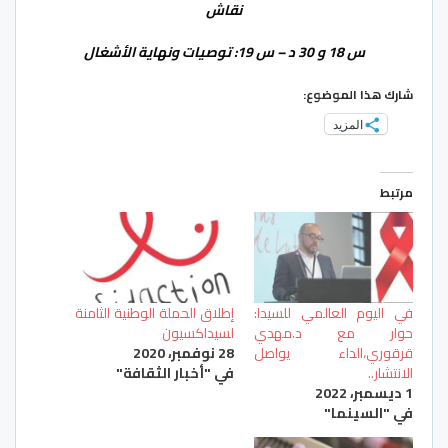
نقاش
س 18 و 30 د – س 19: توصيات ونهاية الأشغال
شارك هذا الموضوع:
المزيد
مرتبط
في اليوم العالمي للسيدا:
إطلاق الحملة الوطنية الثامنة
حوار مع د.مهدي
لسيداكسيون
قرقوري،الداء يواصل
28 نوفمبر، 2020
الانتشار..
في "أخبار الثقافة"
1 ديسمبر، 2022
في "السينما"