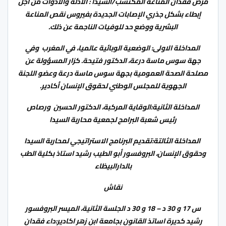
مرض فقدان المناعة المكتسب/السيدا : الأدلة والأدوات من أجل
إبطاء بشكل جذري الإصابات الجديدة بفيروس نقص المناعة
البشرية ووضع حد للوفيات الناجمة عن ذلك.
المداخلة الاولى: الوضعية الوبائية عالميا، في المغرب وفي
جهة سوس ماسة درعة، الدكتور فتيحة. كزار المسؤولة عن
مصلحة الصحة العمومية بجهة سوس ماسة درعة وعضو اللجنة
الجهوية للمجلس الوطني لحقوق الإنسان أكادير.
المداخلة الثانية:الوقاية المركبة، الدكتور الحسين ورصاص
رئيس شعبة البرامج لجمعية محاربة السيدا
المداخلة الثالتة:تقديم البرنامج الاستراتيجي لمحاربة السيدا
وحقوق الإنسان، البروفسور أبو الطيب رشيد استاذ بكلية الطب
بالدارالبيظاء
نقاش
س 17 و 30 د – 18 و 30 د الجلسة الثانية، الميسر البروفسور
رشيد كديرة اساتذ القانون بجامعة ابن زهر اكادير:داء فقدان