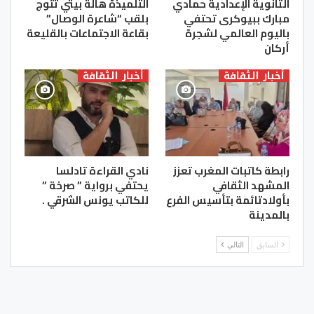
الثانوية الإعدادية حمادي
التلميذة هالة بيتي تتوج
مبارك ببيوكرى تحتفي
بلقب “شاعرة الوصال”
باليوم العالمي لشجرة
بقاعة الاجتماعات بالقليعة
أركان
أخبار الثقافة
أخبار الثقافة
رابطة كاتبات المغرب تعزز
نادي القراءة تادلسا
المشهد الثقافي
يحتفي برواية ” صرخة ”
بأولادتائمة بتأسيس الفرع
للكاتب يونس الشرقي .
بالمدينة
السابق
التالي