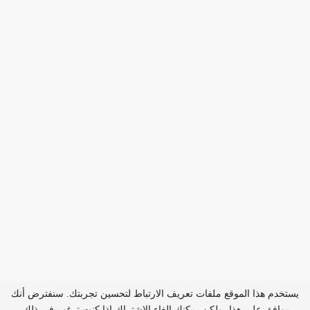
يستخدم هذا الموقع ملفات تعريف الارتباط لتحسين تجربتك. سنفترض أنك
موافق على هذا، ولكن يمكنك إلغاء الاشتراك إذا كنت ترغب في ذلك.