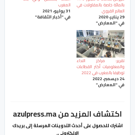
بالمائة خاصة بالمقاولات في
المغرب
العالم القروي
31 يوليو، 2021
29 يناير، 2020
في "أخبار الثقافة"
في "المعارض"
تقرير: مراكز النداء
والمعلوميات أكثر القطاعات
توظيفا بالمغرب في 2022
24 ديسمبر، 2022
في "المعارض"
اكتشاف المزيد من azulpress.ma
اشترك للحصول على أحدث التدوينات المرسلة إلى بريدك
الإلكتروني.