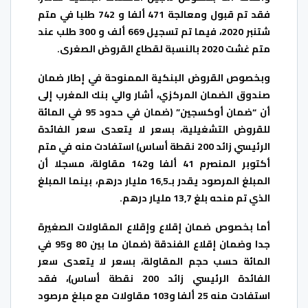
فقد تم قبول ومعالجة 471 ألفا و 742 طلبا في متم
شتنبر 2020، فيما تم تسجيل 669 ألف و 300 طلب عند
متم غشت 2020 بالنسبة لقطاع القروض الصغرى.
وبخصوص القروض البنكية الممنوحة في إطار ضمان
صندوق الضمان المركزي، أشار والي بنك المغرب إلى
أن “ضمان أوكسجين” (ضمان في حدود 95 في المائة
للقروض التشغيلية، بسعر لا يتعدى سعر الفائدة
الرئيسي زائد 200 نقطة أساس) استفادت منه في متم
أكتوبر المنصرم 41 ألفا و142 مقاولة، مسجلا أن
المبلغ المرصود يقدر بـ16,5 مليار درهم، بينما المبلغ
الذي تم منحه بلغ 13,7 مليار درهم.
أما بخصوص ضمان إقلاع وإقلاع المقاولات الصغيرة
جدا وضمان إقلاع الفندقة (ضمان ما بين 80 و95 في
المائة حسب حجم المقاولة، بسعر لا يتعدى سعر
الفائدة الرئيسي زائد 200 نقطة أساس)، فقد
استفادت منه 25 ألفا و103 مقاولات مع مبلغ مرصود