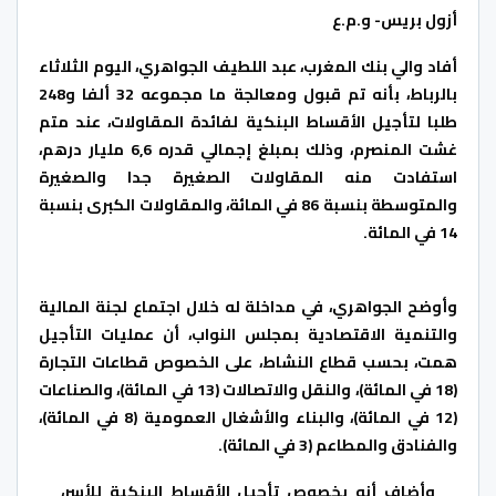
أزول بريس- و.م.ع
أفاد والي بنك المغرب، عبد اللطيف الجواهري، اليوم الثلاثاء
بالرباط، بأنه تم قبول ومعالجة ما مجموعه 32 ألفا و248
طلبا لتأجيل الأقساط البنكية لفائدة المقاولات، عند متم
غشت المنصرم، وذلك بمبلغ إجمالي قدره 6,6 مليار درهم،
استفادت منه المقاولات الصغيرة جدا والصغيرة
والمتوسطة بنسبة 86 في المائة، والمقاولات الكبرى بنسبة
14 في المائة.
وأوضح الجواهري، في مداخلة له خلال اجتماع لجنة المالية
والتنمية الاقتصادية بمجلس النواب، أن عمليات التأجيل
همت، بحسب قطاع النشاط، على الخصوص قطاعات التجارة
(18 في المائة)، والنقل والاتصالات (13 في المائة)، والصناعات
(12 في المائة)، والبناء والأشغال العمومية (8 في المائة)،
والفنادق والمطاعم (3 في المائة).
وأضاف أنه بخصوص تأجيل الأقساط البنكية للأسر،