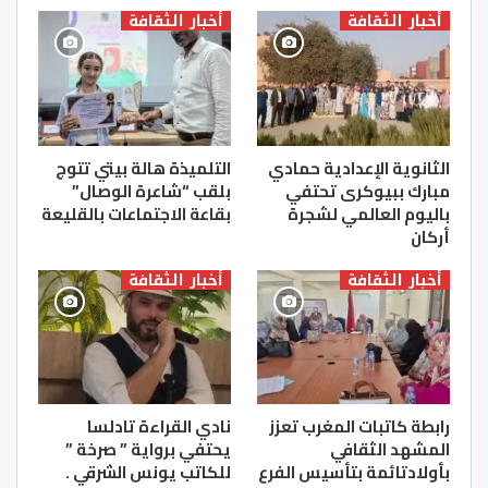
أخبار الثقافة
أخبار الثقافة
الثانوية الإعدادية حمادي
التلميذة هالة بيتي تتوج
مبارك ببيوكرى تحتفي
بلقب “شاعرة الوصال”
باليوم العالمي لشجرة
بقاعة الاجتماعات بالقليعة
أركان
أخبار الثقافة
أخبار الثقافة
رابطة كاتبات المغرب تعزز
نادي القراءة تادلسا
المشهد الثقافي
يحتفي برواية ” صرخة ”
بأولادتائمة بتأسيس الفرع
للكاتب يونس الشرقي .