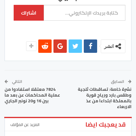
كتابة بريدك الإلكتروني...
اشتراك
انشر
السابق
التالي
نشرة خاصة: تساقطات ثلجية
7824 معتقلا استفادوا من
وطقس بارد ورياح قوية
عملية المحاكمات عن بعد ما
بالمملكة ابتداءا من عذ
بين 16 و20 نونبر الجاري
الاربعاء
قد يعجبك ايضا
المزيد عن المؤلف