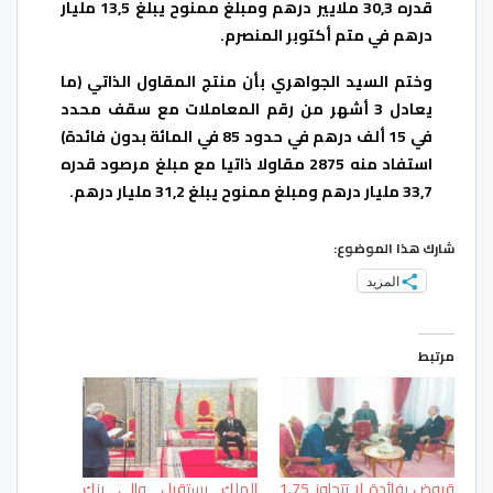
قدره 30,3 ملايير درهم ومبلغ ممنوح يبلغ 13,5 مليار
درهم في متم أكتوبر المنصرم.
وختم السيد الجواهري بأن منتج المقاول الذاتي (ما
يعادل 3 أشهر من رقم المعاملات مع سقف محدد
في 15 ألف درهم في حدود 85 في المائة بدون فائدة)
استفاد منه 2875 مقاولا ذاتيا مع مبلغ مرصود قدره
33,7 مليار درهم ومبلغ ممنوح يبلغ 31,2 مليار درهم.
شارك هذا الموضوع:
المزيد
مرتبط
قروض بفائدة لا تتجاوز 1.75
الملك يستقبل والي بنك