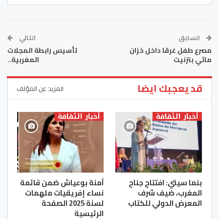
السابق
التالي
مصرع طفل غرقا داخل خزان
تأسيس رابطة المجلات
مائي بتزنيت
المغربية..
قد يعجبك ايضا
المزيد عن المؤلف
أخبار الثقافة
أخبار الثقافة
بنما سيتي: افتتاح جناح
آمنة بوعياش ضمن قائمة
المغرب، ضيف شرف
نساء إفريقيات ملهمات
المعرض الدولي للكتاب
لسنة 2025 الصفحة
الرئيسية