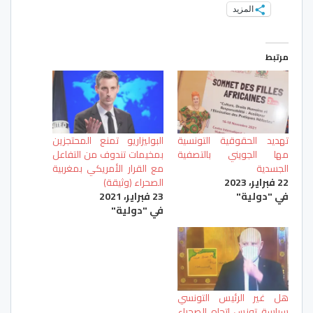
المزيد
مرتبط
تهديد الحقوقية التونسية
البوليزاريو تمنع المحتجزين
مها الجويني بالتصفية
بمخيمات تندوف من التفاعل
الجسدية
مع القرار الأمريكي بمغربية
22 فبراير، 2023
الصحراء (وثيقة)
في "دولية"
23 فبراير، 2021
في "دولية"
هل غير الرئيس التونسي
سياسة تونس اتجاه الصحراء