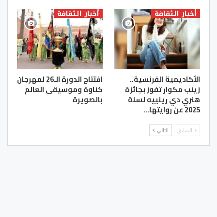
أخبار الثقافة
أخبار الثقافة
الأكاديمية الفرنسية..
افتتاح الدورة الـ26 لمهرجان
زينب مكوار تفوز بجائزة
كناوة وموسيقى العالم
هنري دي رينييه لسنة
بالصويرة
2025 عن روايتها…
السابق
التالي