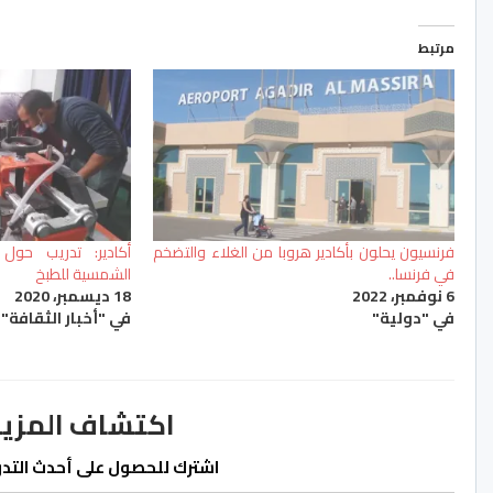
مرتبط
فرنسيون يحلون بأكادير هروبا من الغلاء والتضخم
أكادير: تدريب حول 
في فرنسا..
الشمسية للطبخ
6 نوفمبر، 2022
18 ديسمبر، 2020
في "دولية"
في "أخبار الثقافة"
اكتشاف المزيد من ss.ma
اشترك للحصول على أحدث التدوي
كتابة بريدك الإلكتروني...