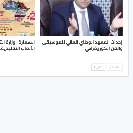
إحداث المعهد الوطني العالي للموسيقى
السمارة : وزارة ا
والفن الكوريغرافي
الألعاب التقليدية..
السابق
التالي