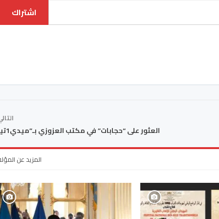
اشتراك
التال
العثور على “حجابات” في مكتب العزوزي بـ”ميدي1تيفي”
المزيد عن المؤل