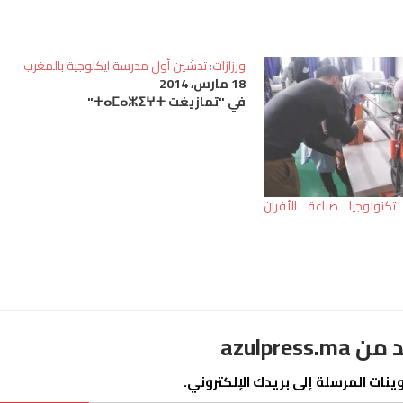
ورزازات: تدشين أول مدرسة ايكلوجية بالمغرب
18 مارس، 2014
في "تمازيغت ⵜⴰⵎⴰⵣⵉⵖⵜ"
تكنولوجيا صناعة الأفران
azulpre
نات المرسلة إلى بريدك الإلكتروني.