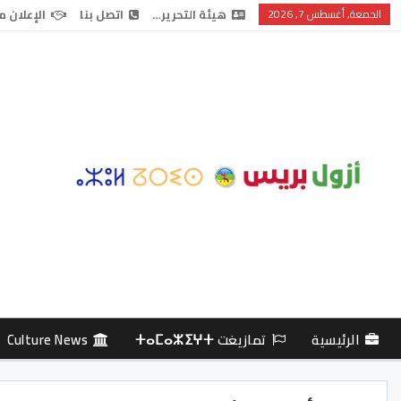
الجمعة, أغسطس 7, 2026
هيئة التحرير…
اتصل بنا
الإعلان م
الرئيسية
تمازيغت ⵜⴰⵎⴰⵣⵉⵖⵜ
Culture News