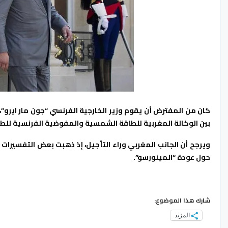
كان من المفترض أن يقوم وزير الخارجية الفرنسي “جون مار ايرو”، 
بين الوكالة المغربية للطاقة الشمسية والمفوضية الفرنسية للطاقة 
ويرجح أن الجانب المغربي وراء التأجيل، إذ ذهبت بعض التفسيرات
حول عودة “المينورسو”.
شارك هذا الموضوع:
المزيد