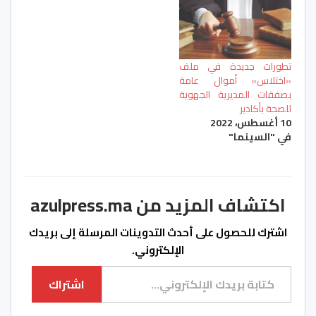
غاية فاتح دجنبر المقبل.
وجاء هذا التأجيل بناء
على طلب دفاع المتهم
الرئيسي والذي يتابع
بجناية القتل العمد مع
تطورات جديدة في ملف
سبق الإصرار والترصد…
«اختلاس» أموال عامة
بصفقات المديرية الجهوية
للصحة بأكادير
10 أغسطس، 2022
في "السينما"
اكتشاف المزيد من azulpress.ma
اشترك للحصول على أحدث التدوينات المرسلة إلى بريدك
الإلكتروني.
كتابة بريدك الإلكتروني...
اشتراك