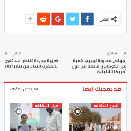
انشر
السابق
التالي
إجهاض محاولة تهريب كمية
ضريبة جديدة تنتظر السائقين
من الكوكايين قادمة من دول
بالمغرب ابتداء من يناير2021
أمريكا اللاتينية
قد يعجبك ايضا
المزيد عن المؤلف
أخبار الثقافة
أخبار الثقافة