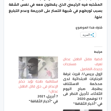
المشتبه فيه الرئيسي الذي يقطنون معه في نفس الشقة
بسبب تورطهم في شبهة التستر على الجريمة وعدم التبليغ
عنها.
شارك هذا الموضوع:
المزيد
مرتبط
قضية مقتل الطفل عدنان
تعرف مستجدات
جديدة..التفاصيل
ازول بريس// قررت غرفة
الجنايات الابتدائية لدى
استئنافية طنجة تؤيد حكم
محكمة الاستئناف
الإعدام في حق قاتل الطفل
بطنجة، صباح اليوم
عدنان !
الثلاثاء، تأجيل النظر في
7 أبريل، 2021
17 نوفمبر، 2020
جريمة مقتل الطفل
في "أخبار الثقافة"
في "أخبار الثقافة"
عدنان التي هزت المغرب
في شتنبر الماضي ، إلى