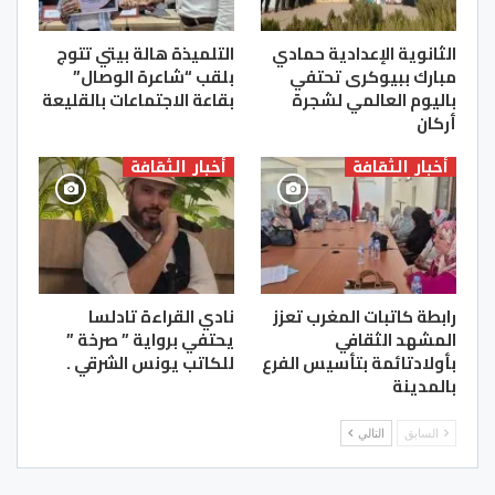
الثانوية الإعدادية حمادي
التلميذة هالة بيتي تتوج
مبارك ببيوكرى تحتفي
بلقب “شاعرة الوصال”
باليوم العالمي لشجرة
بقاعة الاجتماعات بالقليعة
أركان
أخبار الثقافة
أخبار الثقافة
رابطة كاتبات المغرب تعزز
نادي القراءة تادلسا
المشهد الثقافي
يحتفي برواية ” صرخة ”
بأولادتائمة بتأسيس الفرع
للكاتب يونس الشرقي .
بالمدينة
السابق
التالي