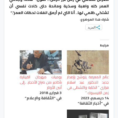
العمر كله واهبة وسخية ومانحة حتى كادت نفسي أن
تشتكي ظلمي لها.. أنا التي لم أرمق انفلات لحظات العمر”.”
شارك هذا الموضوع:
المزيد
مرتبط
عالم المعرفة يتوشح بإصدار
يوميات مهرجان القيتارة
جديد للدكتور عبد اسلام
بأكادير :من صراخ الأحجار. ..إلى
فزازي ” الكتابة والتشظي في
أنين الأوتار
زمن الفيسبوك “
3 فبراير، 2018
14 ديسمبر، 2023
في "الثقافة والإعلام"
في "أخبار الثقافة"