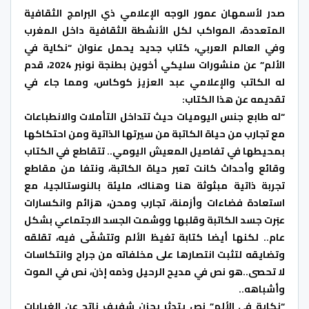
صدر لأسمهان عمور الوجه الإعلامي ذي البرامج الثقافية
المتعددة، المواكب لكل الأنشطة الثقافية داخل المغرب
وفي العالم العربي، كتاب جديد يحمل عنوان “نكاية في
الألم” عن منشورات سليكي أخوين بطنجة نونبر 2024، قدم
له الكاتب والإعلامي عبد العزيز كوكاس، ومما جاء في
تقديمه عن هذا الكتاب:
“له طابع جنس اليوميات حيث تتداخل التأملات والانطباعات
مع تجارب من حياة الكاتبة من سيرتها الذاتية ومن احتكاكها
بمحيطها في تفاصيل المعيش اليومي.. تتقاطع في الكتاب
وقائع وأحداث كانت تعبر حياة الكاتبة، ونتفا من مقاطع
تجربة ذاتية مبثوثة هنا وهناك، مليئة بالنوستالجيا، مع
استعادة فضاءات وأزمنة، تجارب ومحن، هزائم وانكسارات
عبَرت جسد الكاتبة وقلبها ووشمت الجسد الاجتماعي بشكل
عام.. لكنها أيضا كتابة تغيظ الألم وتتشفّى فيه، تقلقه
وتضايقه لتثبت انتصارها على مخلفاته من جراح وانتكاسات
لا تحصى..هو نص في مديح الرحيل وذمه إذن، نص في الموت
وأشباهه..
“نكاية في الألم” نص يتدثر بحزن شفيف ناتج عن الغيابات