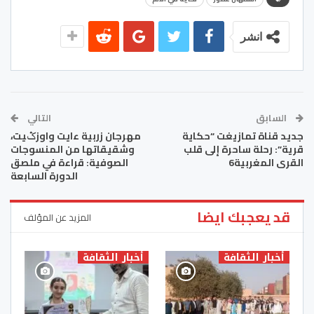
انشر
السابق
التالي
جديد قناة تمازيغت “حكاية
مهرجان زربية ءايت واوزݣيت،
قرية”: رحلة ساحرة إلى قلب
وشقيقاتها من المنسوجات
القرى المغربية6
الصوفية: قراءة في ملصق
الدورة السابعة
قد يعجبك ايضا
المزيد عن المؤلف
أخبار الثقافة
أخبار الثقافة