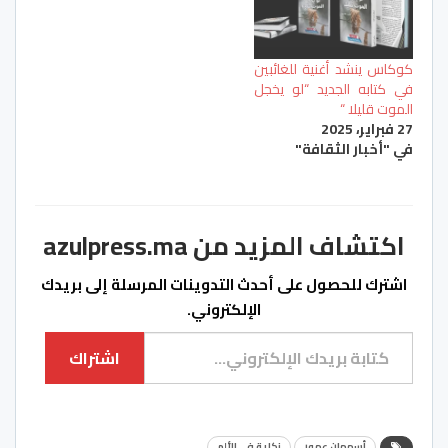
كوكاس ينشد أغنية للغائبين
في كتابه الجديد “لو يخجل
الموت قليلا “
27 فبراير، 2025
في "أخبار الثقافة"
اكتشاف المزيد من azulpress.ma
اشترك للحصول على أحدث التدوينات المرسلة إلى بريدك
الإلكتروني.
كتابة بريدك الإلكتروني...
اشتراك
أسمهان عمور
نكاية في الألم