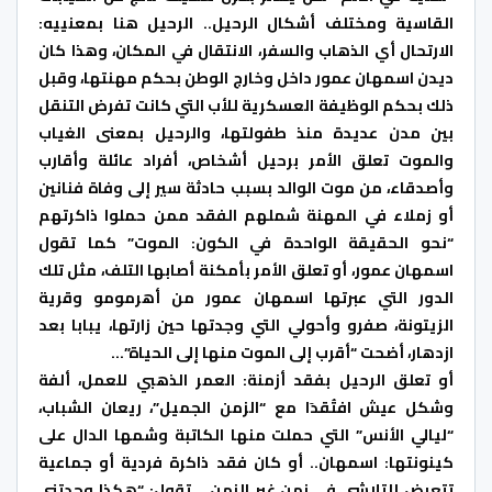
القاسية ومختلف أشكال الرحيل.. الرحيل هنا بمعنييه:
الارتحال أي الذهاب والسفر، الانتقال في المكان، وهذا كان
ديدن اسمهان عمور داخل وخارج الوطن بحكم مهنتها، وقبل
ذلك بحكم الوظيفة العسكرية للأب التي كانت تفرض التنقل
بين مدن عديدة منذ طفولتها، والرحيل بمعنى الغياب
والموت تعلق الأمر برحيل أشخاص، أفراد عائلة وأقارب
وأصدقاء، من موت الوالد بسبب حادثة سير إلى وفاة فنانين
أو زملاء في المهنة شملهم الفقد ممن حملوا ذاكرتهم
“نحو الحقيقة الواحدة في الكون: الموت” كما تقول
اسمهان عمور، أو تعلق الأمر بأمكنة أصابها التلف، مثل تلك
الدور التي عبرتها اسمهان عمور من أهرمومو وقرية
الزيتونة، صفرو وأحولي التي وجدتها حين زارتها، يبابا بعد
ازدهار، أضحت “أقرب إلى الموت منها إلى الحياة”…
أو تعلق الرحيل بفقد أزمنة: العمر الذهبي للعمل، ألفة
وشكل عيش افتُقدَا مع “الزمن الجميل”، ريعان الشباب،
“ليالي الأنس” التي حملت منها الكاتبة وشمها الدال على
كينونتها: اسمهان.. أو كان فقد ذاكرة فردية أو جماعية
تتعرض للتلاشي في زمن غير الزمن… تقول: “هكذا وجدتني