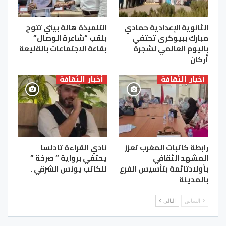
الثانوية الإعدادية حمادي
التلميذة هالة بيتي تتوج
مبارك ببيوكرى تحتفي
بلقب “شاعرة الوصال”
باليوم العالمي لشجرة
بقاعة الاجتماعات بالقليعة
أركان
أخبار الثقافة
أخبار الثقافة
رابطة كاتبات المغرب تعزز
نادي القراءة تادلسا
المشهد الثقافي
يحتفي برواية ” صرخة ”
بأولادتائمة بتأسيس الفرع
للكاتب يونس الشرقي .
بالمدينة
السابق
التالي