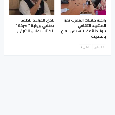
رابطة كاتبات المغرب تعزز
نادي القراءة تادلسا
المشهد الثقافي
يحتفي برواية ” صرخة ”
بأولادتائمة بتأسيس الفرع
للكاتب يونس الشرقي .
بالمدينة
السابق
التالي