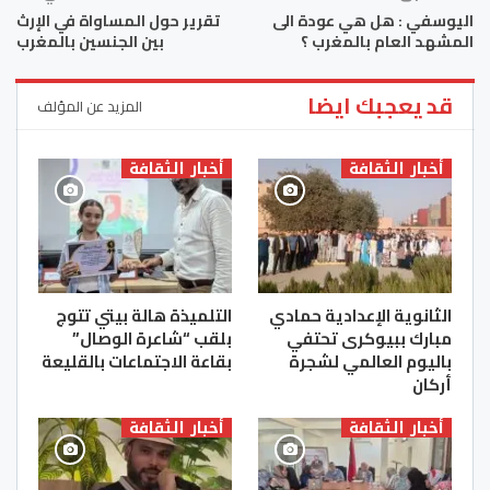
اليوسفي : هل هي عودة الى
تقرير حول المساواة في الإرث
المشهد العام بالمغرب ؟
بين الجنسين بالمغرب
قد يعجبك ايضا
المزيد عن المؤلف
أخبار الثقافة
أخبار الثقافة
الثانوية الإعدادية حمادي
التلميذة هالة بيتي تتوج
مبارك ببيوكرى تحتفي
بلقب “شاعرة الوصال”
باليوم العالمي لشجرة
بقاعة الاجتماعات بالقليعة
أركان
أخبار الثقافة
أخبار الثقافة