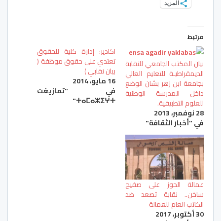
المزيد
مرتبط
اكادير: إدارة كلية للحقوق
تعتدي على حقوق موظفة (
بيان المكتب الجامعي للنقابة
بيان نقابي )
الديمقراطيـة للتعليم العالي
16 مايو، 2014
بجامعة ابن زهر بشان الوضع
في "تمازيغت
داخل المدرسة الوطنية
ⵜⴰⵎⴰⵣⵉⵖⵜ"
للعلوم التطبيقية.
28 نوفمبر، 2013
في "أخبار الثقافة"
عمالة الحوز على صفيح
ساخن.. نقابة تصعد ضد
الكاتب العام للعمالة
30 أكتوبر، 2017