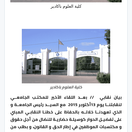
كلية العلوم باكادير
كلية العلوم باكادير
بيان نقابي // بعــد اللقاء الأخير للمكتـب الجامعــي
لنقابتنــا يوم 13أكتوبر 2015 مع السيــد رئيس الجامعــة و
الذي تعهدنــا خلالــه بالحفاظ على خطنـا النقابـي المبني
على تفضيـل الحوار كوسيلـة حضاريـة للنضال من أجل حقوق
و مكتسبات الموظفين في إطار الحق و القانون، و بطلب من