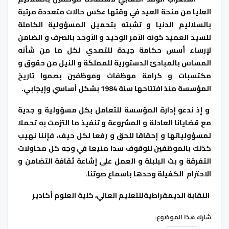
العليا من منحة العيد في وقتها عكس حالات متعددة مرتبة
بالسلاليم الدنيا و تشبته بتحميل المسؤولية الكاملة
للسيد العميد كونه الآمر الوحيد و الأوحد بالصرف و الضامن
لإرساء أسس حكامة جيدة للتصدي لكل ما من شأنه
المساس بالمبادئ الدستورية للمملكة و النيل من حقوق و
مكتسبات و كرامة موظفات وموظفين بصموا تاريخ
المؤسسة منذ افتتاحها سنة 1984 بشكل أساسي وإيجابي.
و إذ ندعو إدارة المؤسسة للتعامل بكل مسؤولية و جدية
مع قضايانا العادلة و المشروعة و تنفيذ ما التزمت به تحملا
لمسؤولياتها و إحقاقا للحق و رفعا لكل حيف، فإننا نهيب
كذلك بالموظفين للوقوف سدا منيعا في وجه كل محاولات
التفرقة و بث البلبلة و العمل على إشاعة ثقافة التضامن و
الاحترام الكفيلة وحدها باسماع صوتنا.
النقابة الديمقراطية
للتعليم العالي،
كلية العلوم
أكادير
شارك هذا الموضوع: