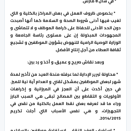
* في شأن 8 مارس.
* بخصوص ظروف العمل في بعض المراكز بالكلية و التي
تغيب فيها أدنى شروط الصحة و السلامة كما أنها أصبحت
دون الحد الأدنى للحفاظ على كرامة الموظف و لا تتماشى و
المجهودات المبذولة إن على مستوى رئاسة الجامعة و
الوزارة الوصية الرامية للنهوض بشؤون الموظفين و تشجيع
ثقافة العطاء من أجل إنتاج الأفضل.
وبعد نقاش صريح و عميق، و أخذ و رد بين:
* محاولة تبرير الإدارة لما عرفته منحة العيد من تأخير لمدة
شهر لبعض الموظفين بمشكل تقني و انعدام أية نية للميز.
في حين أكدت على أن العجز في الميزانية و إكراهات
الأولويات و التقاطع بين المصالح تبقى هي السبب البارز
وراء ما قد تعرفه بعض نقط العمل بالكلية من نقص في
التجهيزات، و هي نفس الأسباب التي أجلت تكريم
2014/2015.
* استغراب الوفد النقابي لاستفادة موظفين بالسلاليم