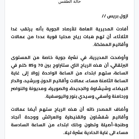
حالة الطقس
ازول بريس //
أفادت المديرية العامة للأرصاد الجوية بأنه يرتقب غدا
الثلاثاء، أن تهم هبات رياح محليا قوية عددا من عمالات
وأقاليم المملكة.
وأوضحت المديرية، في نشرة جوية خاصة من المستوى
البرتقالي، أن هذه الرياح التي ستتراوح بين 70 و85 كلم في
الساعة، ستهم ابتداء من الساعة الواحدة زوالا إلى غاية
الساعة الثامنة مساء، عمالات وأقاليم الحوز، وبرشيد، والدار
البيضاء، وشيشاوة والجديدة، والصويرة، ومديونة والنواصر
ورحامنة وآسفي وسيدي بنور واليوسفية.
وأضاف المصدر ذاته أن هذه الرياح ستهم أيضا عمالات
وأقاليم شفشاون والقنيطرة والعرائش ووجدة أنجاد
وطنجة-أصيلة وتطون وذلك ابتداء من الساعة السادسة
مساء الى غاية الحادية عشرة ليلا.