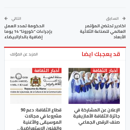
السابق
التالي
اكادير تحتضن المؤتمر
الحكومة تمدد العمل
العالمي للصناعة الثلاثية
بإجراءات “كورونا” 14 يوما
الأبعاد
إضافية بالدارالبيضاء
قد يعجبك ايضا
المزيد عن المؤلف
أخبار الثقافة
أخبار الثقافة
الإعلان عن المشاركة في
قطاع الثقافة: دعم 90
جائزة الثقافة الأمازيغية
مشروعا في مجالات
صنف الرقص الجماعي
الموسيقى والأغنية
والفنون الاستعراضية…