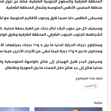
المنطقة الشرقية والسفوح الجنوبية-الشرقية، فضلا عن نزول ق
منطقة السايس، الأطلس المتوسط وشمال المنطقة الشرقية.
وسيبقى الطقس حارا نسبيا شرق وجنوب الأقاليم الجنوبية، مع تشك
وسيعرف كل من جنوب البلاد تناثر حبات من الغبار بصفة محلية. 
الشياظمة، الجنوب، الجنوب-الشرقي، المنطقة الشرقية وشرق الوا
وستكون ما بين 9 و17 درجة فيما تبقى من الأرجاء الأخرى، فيما ستشهد درجات الحرارة خلال النهار انخفاضا مستمرا بأغلبية جهات البلاد.
وسيكون البحر قليل الهيجان إلى هائج بالواجهة المتوسطية وا
محليا هائج إلى جد هائج خلال المساء ما بين الصويرة وطانطان.
شارك هذا الموضوع:
المزيد
مرتبط