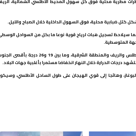
طرات مطرية محلية فوق كل سهول المحيط الأطلسي الشمالية، الريف
ل كتل ضبابية محلية، فوق السهول الداخلية خلال الصباح والليل.
كما سيلاحظ تسجيل هبات لرياح قوية نوعا ما بكل من السواحل الوسطى
جهة المتوسطية.
وستتراوح درجات الحرارة الدنيا ما بين 4 و11 درجات بمرتفعات الأطلس والريف والمنطقة الشرقية، وما بين 19 و26 درجة بأقصى
لبوغاز، وهائجا إلى قوي الهيجان على طول الساحل الأطلسي، وسيكو