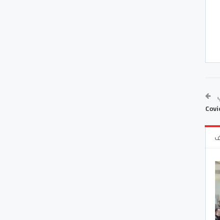
ي
Covi
ف