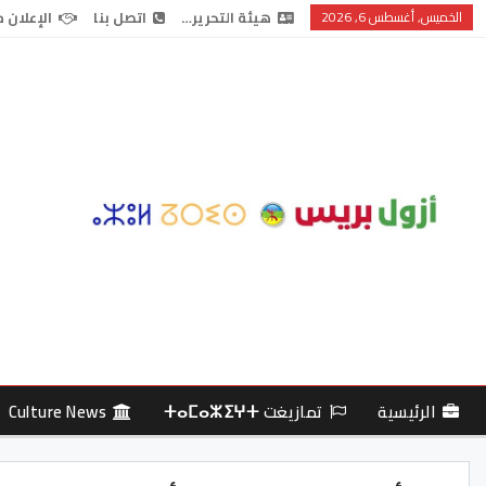
الخميس, أغسطس 6, 2026
هيئة التحرير…
اتصل بنا
الإعلان 
الرئيسية
تمازيغت ⵜⴰⵎⴰⵣⵉⵖⵜ
Culture News