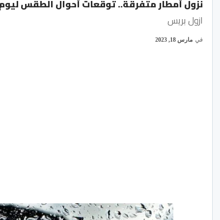
نزول أمطار متفرقة.. توقعات أحوال الطقس ليوم
ازول بريس
في
مارس 18, 2023