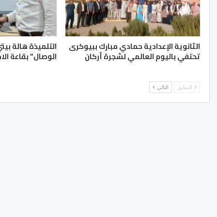
الثانوية الإعدادية حمادي مبارك ببيوكرى
التلميذة هالة بيت
تحتفي باليوم العالمي لشجرة أركان
الوصال” بقاعة الا
السابق
التالي