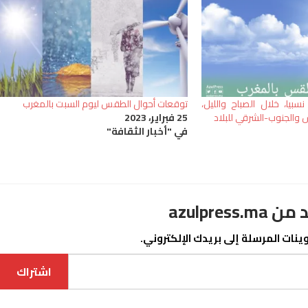
يا، خلال الصباح والليل،
توقعات أحوال الطقس ليوم السبت بالمغرب
والجنوب-الشرقي للبلاد
25 فبراير، 2023
في "أخبار الثقافة"
azulpre
نات المرسلة إلى بريدك الإلكتروني.
اشتراك